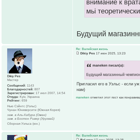
внимание к врата
мьі теоретическ
Будущий магазин
Re: Валийская жизнь
Dikiy Pes
17 июн 2025, 13:23
maneken писал(а):
Будущий магазинный чемпио
Dikiy Pes
Мастер
Пригласил его в Уэльс - если уж
Сообщений:
1143
нам)
Благодарностей:
807
Зарегистрирован:
17 июл 2007, 14:54
Откуда:
Kyiv, Украина
maneken
отметил этот пост как понравив
Рейтинг:
659
Нью Сэйнтс (Уэльс)
Чунан Юниверсити (Южная Корея)
зам. в Аль-Хабура (Оман)
зам. в Бостон Ривер (Уругвай)
Сборная Уэльса (юн.)
Re: Валийская жизнь
ВаLeryy
17 июн 2025, 13:25