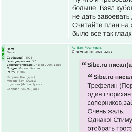
больше. Взял кубо
не дать завоевать 
Считайте план на 
было все так гладк
Re: Валийская жизнь
Remr
Remr
18 июн 2025, 22:31
Эксперт
Сообщений:
3023
Благодарностей:
97
Sibe.ro писал(а
Зарегистрирован:
07 июл 2006, 13:56
Откуда:
Москва, Россия
Рейтинг:
569
Sibe.ro писал
Седрито (Гондурас)
Мертир Таун (Уэльс)
Трефелин (Пор
Круассан (Чебба, Тунис)
Сборная Туниса (нац.)
один глорихан
соперников,заб
Очень жаль.
Однако! Стиму
отобрать троф