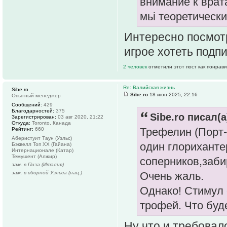
внимание к врата
мьі теоретическ
Интересно посмотр
игрое хотеть подп
2 человек
отметили этот пост как понрав
Re: Валийская жизнь
Sibe.ro
Sibe.ro
18 июн 2025, 22:16
Опытный менеджер
Сообщений:
429
Благодарностей:
375
Sibe.ro писал(а
Зарегистрирован:
03 авг 2020, 21:22
Откуда:
Toronto, Канада
Трефелин (Порт-
Рейтинг:
660
Аберистуит Таун (Уэльс)
один глориханте
Бэквелл Топ ХХ (Гайана)
Интернационале (Катар)
Темушент (Алжир)
соперников,забир
зам. в Пиза (Италия)
Очень жаль.
зам. в сборной Уэльса (нац.)
Однако! Стимул 
трофей. Что буд
Ну что и требовал