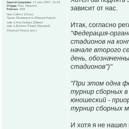
Зарегистрирован:
17 июл 2007, 14:54
Откуда:
Kyiv, Украина
зависит от нас.
Рейтинг:
659
Нью Сэйнтс (Уэльс)
Чунан Юниверсити (Южная Корея)
зам. в Аль-Хабура (Оман)
Итак, согласно ре
зам. в Бостон Ривер (Уругвай)
Сборная Уэльса (юн.)
"Федерация-орган
стадионов на кон
начале второго с
день, обозначенны
стадионов")"
"При этом одна ф
турнир сборных в
юношеский - при
турнир сборных мо
И хотя я не нашел