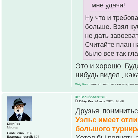
мне удачи!
Ну что и требов
больше. Взял ку
не дать завоеват
Считайте план н
было все так гла
Это и хорошо. Буд
нибудь видел , как
Dikiy Pes
отметил этот пост как понравив
Re: Валийская жизнь
Dikiy Pes
24 июн 2025, 16:49
Друзья, понмнитьс
Уэльс имеет отл
Dikiy Pes
большого турнир
Мастер
Сообщений:
1143
Хотел бьі поднять 
Благодарностей:
807