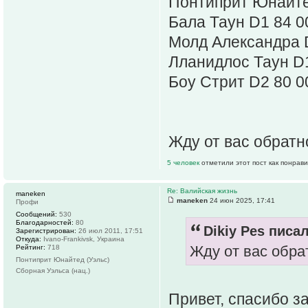
Понтиприт Юнайт
Бала Таун D1 84 0
Молд Александра 
Лланидлос Таун D
Боу Стрит D2 80 0
Жду от вас обратн
5 человек
отметили этот пост как понрав
Re: Валийская жизнь
maneken
maneken
24 июн 2025, 17:41
Профи
Сообщений:
530
Благодарностей:
80
Dikiy Pes писал
Зарегистрирован:
26 июл 2011, 17:51
Откуда:
Ivano-Frankivsk, Украина
Жду от вас обра
Рейтинг:
718
Понтиприт Юнайтед (Уэльс)
Сборная Уэльса (нац.)
Привет, спасибо з