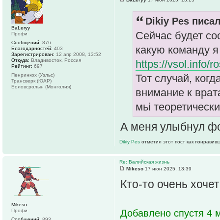
Dikiy Pes писал
ВаLeryy
Сейчас будет со
Профи
Сообщений:
876
какую команду я 
Благодарностей:
403
Зарегистрирован:
12 апр 2008, 13:52
Откуда:
Владивосток, Россия
https://vsol.info
Рейтинг:
697
Пенринкох (Уэльс)
Тот случай, когд
Трансверк (ЮАР)
Боловсролын (Монголия)
внимание к врата
мьі теоретическ
А меня улыбнул фо
Dikiy Pes
отметил этот пост как понравив
Re: Валийская жизнь
Mikeso
17 июн 2025, 13:39
Кто-то очень хоче
Mikeso
Профи
Добавлено спустя 4 м
Сообщений:
893