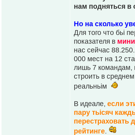
нам подняться в
Но на сколько ув
Для того что бьі 
показателя в
мин
нас сейчас 88.250
000 мест на 12 ста
лишь 7 командам, к
строить в среднем 
реальньім
В идеале,
если эт
пару тьісяч каждь
перестраховать д
рейтинге
.