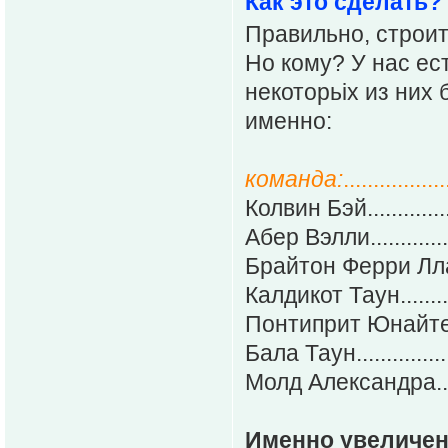
Как это сделать?
Правильно, строит
Но кому? У нас ес
некоторьіх из них
именно:
команда:
................
Колвин Бэй..............
Абер Вэлли...............
Брайтон Ферри Лланса
Калдикот Таун...........
Понтиприт Юнайтед.....
Бала Таун................
Молд Александра.......
Именно увеличен