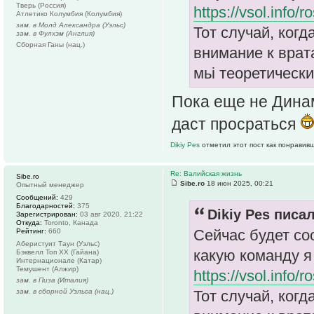
Тверь (Россия)
https://vsol.info
Атлетико Колумбия (Колумбия)
зам. в Молд Александра (Уэльс)
Тот случай, когд
зам. в Фулхэм (Англия)
Сборная Ганы (нац.)
внимание к врата
мьі теоретическ
Пока еще не Дина
даст просраться
Dikiy Pes
отметил этот пост как понравив
Re: Валийская жизнь
Sibe.ro
Sibe.ro
18 июн 2025, 00:21
Опытный менеджер
Сообщений:
429
Благодарностей:
375
Dikiy Pes писал
Зарегистрирован:
03 авг 2020, 21:22
Откуда:
Toronto, Канада
Сейчас будет со
Рейтинг:
660
Аберистуит Таун (Уэльс)
какую команду я 
Бэквелл Топ ХХ (Гайана)
Интернационале (Катар)
Темушент (Алжир)
https://vsol.info
зам. в Пиза (Италия)
Тот случай, когд
зам. в сборной Уэльса (нац.)