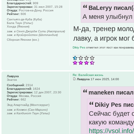
Благодарностей:
909
ВаLeryy писал(
Зарегистрирован:
31 июл 2007, 15:28
Откуда:
Ростов-на-Дону, Россия
Рейтинг:
606
А меня улыбнул 
Сантьяго-де-Куба (Куба)
Бала Таун (Уэльс)
Хонда (Япония)
М-да, тренер моло
зам. в Сент Джордж Сити (Австралия)
зам. в Крэйгройстон (Шотландия)
лавку, а игрок мо
Сборная Японии (юн.)
Dikiy Pes
отметил этот пост как понравив
Re: Валийская жизнь
Лавруха
Лавруха
17 июн 2025, 14:00
Знаток
Сообщений:
2314
Благодарностей:
1624
maneken писал(
Зарегистрирован:
12 дек 2007, 23:30
Откуда:
Москва, Россия
Рейтинг:
662
Dikiy Pes пис
Энд Апартхайд (Монтсеррат)
зам. в Космос (Сан-Марино)
Сейчас будет 
зам. в Калдикот Таун (Уэльс)
какую команду 
https://vsol.in