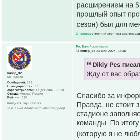
расширением на 5к
прошлый опыт пров
сезон) был для мен
2 человек
отметили этот пост как понрав
Re: Валийская жизнь
Кипер_92
24 июн 2025, 23:36
Dikiy Pes писал
Жду от вас обра
Кипер_92
Менеджер
Сообщений:
138
Благодарностей:
77
Зарегистрирован:
17 дек 2007, 22:10
Спасибо за инфор
Откуда:
Москва, Россия
Рейтинг:
530
Правда, не стоит з
Калдикот Таун (Уэльс)
зам. в Энд Апартхайд (Монтсеррат)
стадионе заполня
команды. По итогу
(которую я не лю