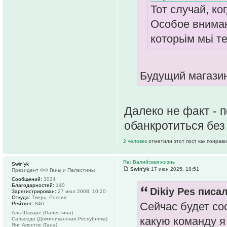
Тот случай, ког
Особое внимани
которьім мьі 
Будущий магази
Далеко не факт - 
обанкротиться без
2 человек
отметили этот пост как понрав
Re: Валийская жизнь
Swin'yk
Swin'yk
17 июн 2025, 18:51
Президент ФФ Ганы и Палестины
Сообщений:
3034
Благодарностей:
140
Dikiy Pes писал
Зарегистрирован:
27 июл 2008, 10:20
Откуда:
Тверь, Россия
Сейчас будет со
Рейтинг:
846
Аль-Шаваре (Палестина)
какую команду я 
Сальседо (Доминиканская Республика)
Янг Апостлс (Гана)