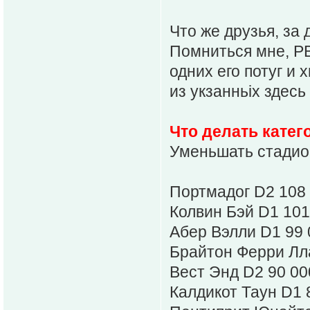
Что же друзья, за 
Помниться мне, Р
одних его потуг и 
из укзанньіх здесь
Что делать катег
Уменьшать стадио
Портмадог D2 108
Колвин Бэй D1 101
Абер Вэлли D1 99 
Брайтон Ферри Лл
Вест Энд D2 90 00
Калдикот Таун D1 