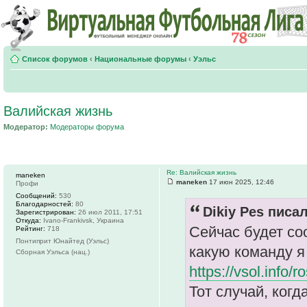
Список форумов
‹
Национальные форумы
‹
Уэльс
Валийская жизнь
Модератор:
Модераторы форума
Re: Валийская жизнь
maneken
maneken
17 июн 2025, 12:46
Профи
Сообщений:
530
Благодарностей:
80
Dikiy Pes писал
Зарегистрирован:
26 июл 2011, 17:51
Откуда:
Ivano-Frankivsk, Украина
Сейчас будет со
Рейтинг:
718
Понтиприт Юнайтед (Уэльс)
какую команду я 
Сборная Уэльса (нац.)
https://vsol.info
Тот случай, когд