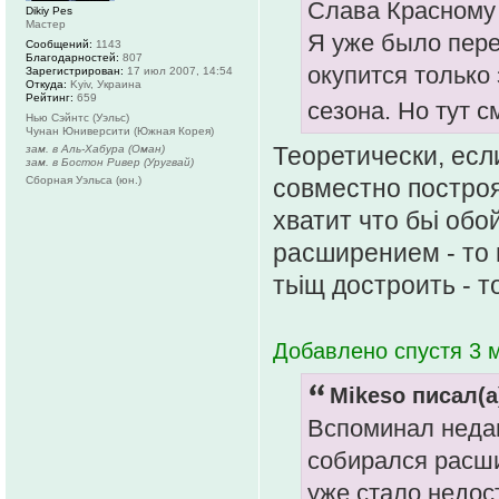
Слава Красному
Dikiy Pes
Мастер
Я уже было пере
Сообщений:
1143
Благодарностей:
807
окупится только
Зарегистрирован:
17 июл 2007, 14:54
Откуда:
Kyiv, Украина
Рейтинг:
659
сезона. Но тут 
Нью Сэйнтс (Уэльс)
Чунан Юниверсити (Южная Корея)
Теоретически, есл
зам. в Аль-Хабура (Оман)
зам. в Бостон Ривер (Уругвай)
Сборная Уэльса (юн.)
совместно построят
хватит что бьі обо
расширением - то 
тьіщ достроить - т
Добавлено спустя 3 
Mikeso писал(а
Вспоминал недав
собирался расши
уже стало недос