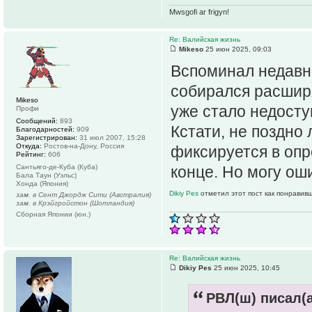
Mwsgofi ar frigyn!
Re: Валийская жизнь
Mikeso
25 июн 2025, 09:03
Вспоминал недавно
собирался расширя
Mikeso
уже стало недосту
Профи
Сообщений:
893
Кстати, не поздно
Благодарностей:
909
Зарегистрирован:
31 июл 2007, 15:28
Откуда:
Ростов-на-Дону, Россия
фиксируется в опр
Рейтинг:
606
Сантьяго-де-Куба (Куба)
конце. Но могу ош
Бала Таун (Уэльс)
Хонда (Япония)
Dikiy Pes
отметил этот пост как понравив
зам. в Сент Джордж Сити (Австралия)
зам. в Крэйгройстон (Шотландия)
Сборная Японии (юн.)
Re: Валийская жизнь
Dikiy Pes
25 июн 2025, 10:45
РВЛ(ш) писал(а