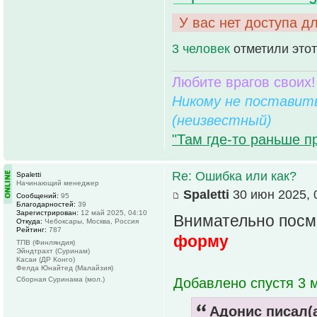
У вас нет доступа д
3 человек
отметили этот
Любите врагов своих!
Никому не поставить
(неизвестный)
"Там где-то раньше п
Re: Ошибка или как?
Spaletti
Начинающий менеджер
Spaletti
30 июн 2025, 
Сообщений:
95
Благодарностей:
39
Зарегистрирован:
12 май 2025, 04:10
Внимательно посм
Откуда:
Чебоксары, Москва, Россия
Рейтинг:
787
форму
ТПВ (Финляндия)
Эйндтрахт (Суринам)
Касаи (ДР Конго)
Фелда Юнайтед (Малайзия)
Сборная Суринама (мол.)
Добавлено спустя 3 м
Адонис писал(а