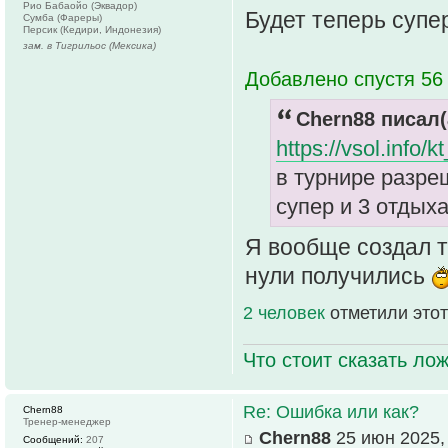
Рио Бабаойо (Эквадор)
Будет теперь суп
Сумба (Фареры)
Персик (Кедири, Индонезия)
зам. в Тигрильос (Мексика)
Добавлено спустя 56 
Chern88 писал(
https://vsol.info
в турнире разреш
супер и 3 отдых
Я вообще создал т
нули получились
2 человек
отметили этот
Что стоит сказать лож
Re: Ошибка или как?
Chern88
Тренер-менеджер
Chern88
25 июн 2025,
Сообщений:
207