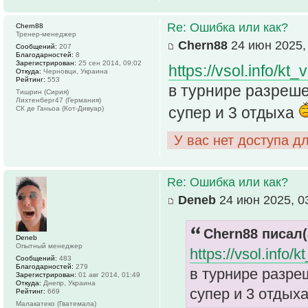
Re: Ошибка или как?
Chern88
Тренер-менеджер
Chern88
24 июн 2025,
Сообщений:
207
Благодарностей:
8
Зарегистрирован:
25 сен 2014, 09:02
https://vsol.info/
Откуда:
Черновци, Украина
Рейтинг:
553
в турнире разреше
Тишрин (Сирия)
Лихтенберг47 (Германия)
супер и 3 отдыха
СК де Ганьоа (Кот-Дивуар)
У вас нет доступа д
Re: Ошибка или как?
Deneb
24 июн 2025, 0
Chern88 писал(
Deneb
Опытный менеджер
https://vsol.info
Сообщений:
483
Благодарностей:
279
в турнире разреш
Зарегистрирован:
01 авг 2014, 01:49
Откуда:
Днепр, Украина
супер и 3 отдых
Рейтинг:
669
Малакатеко (Гватемала)