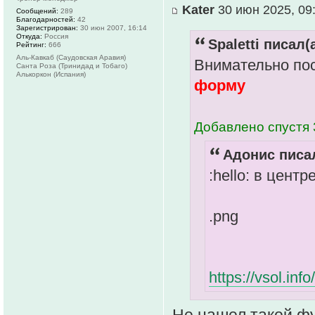
Kater
30 июн 2025, 09
Сообщений:
289
Благодарностей:
42
Зарегистрирован:
30 июн 2007, 16:14
Откуда:
Россия
Spaletti писал(а
Рейтинг:
666
Аль-Кавкаб (Саудовская Аравия)
Внимательно пос
Санта Роза (Тринидад и Тобаго)
Алькоркон (Испания)
форму
Добавлено спустя 
Адонис писал
:hello: в цент
.png
https://vsol.in
Не нашел такой ф