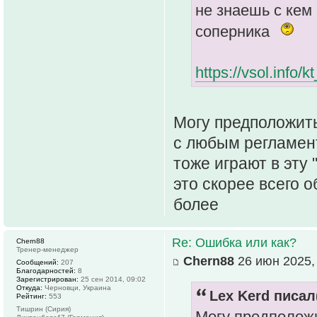
не знаешь с кем
соперника
https://vsol.info
Могу предположить
с любым регламен
тоже играют в эту "
это скорее всего о
более
Re: Ошибка или как?
Chern88
Тренер-менеджер
Chern88
26 июн 2025,
Сообщений:
207
Благодарностей:
8
Зарегистрирован:
25 сен 2014, 09:02
Откуда:
Черновци, Украина
Lex Kerd писал(
Рейтинг:
553
Тишрин (Сирия)
Могу предположи