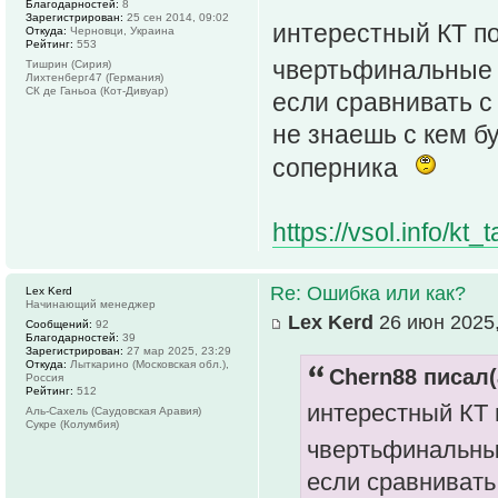
Благодарностей:
8
Зарегистрирован:
25 сен 2014, 09:02
интерестный КТ п
Откуда:
Черновци, Украина
Рейтинг:
553
чвертьфинальные п
Тишрин (Сирия)
Лихтенберг47 (Германия)
СК де Ганьоа (Кот-Дивуар)
если сравнивать с
не знаешь с кем б
соперника
https://vsol.info/k
Re: Ошибка или как?
Lex Kerd
Начинающий менеджер
Lex Kerd
26 июн 2025,
Сообщений:
92
Благодарностей:
39
Зарегистрирован:
27 мар 2025, 23:29
Откуда:
Лыткарино (Московская обл.),
Chern88 писал(
Россия
Рейтинг:
512
интерестный КТ 
Аль-Сахель (Саудовская Аравия)
Сукре (Колумбия)
чвертьфинальные
если сравнивать 