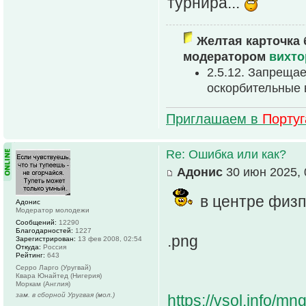
турнира...
Желтая карточка 
модератором
вихто
2.5.12. Запреща
оскорбительные
Приглашаем в
Порту
Re: Ошибка или как?
Адонис
30 июн 2025, 
в центре физп
Адонис
Модератор молодежи
Сообщений:
12290
Благодарностей:
1227
.png
Зарегистрирован:
13 фев 2008, 02:54
Откуда:
Россия
Рейтинг:
643
Серро Ларго (Уругвай)
Квара Юнайтед (Нигерия)
Моркам (Англия)
зам. в сборной Уругвая (мол.)
https://vsol.info/m