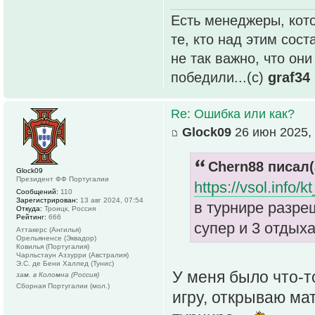
Есть менеджеры, кото
те, кто над этим сос
не так важно, что он
победили...(с)
graf34
Re: Ошибка или как?
Glock09
26 июн 2025, 
Chern88 писал(
Glock09
Президент ФФ Португалии
https://vsol.info
Сообщений:
110
Зарегистрирован:
13 авг 2024, 07:54
в турнире разреш
Откуда:
Троицк, Россия
Рейтинг:
666
супер и 3 отдых
Аттакерс (Ангилья)
Орельяненсе (Эквадор)
Ковилья (Португалия)
Чарльстаун Аззурри (Австралия)
Э.С. де Бени Халлед (Тунис)
У меня было что-т
зам. в Коломна (Россия)
Сборная Португалии (мол.)
игру, открываю ма