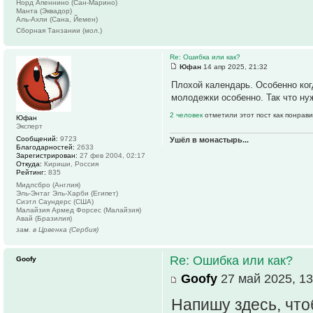
Норд Апеннино (Сан-Марино)
Манта (Эквадор)
Аль-Ахли (Сана, Йемен)
Сборная Танзании (мол.)
Re: Ошибка или как?
Юфан
14 апр 2025, 21:32
Плохой календарь. Особенно ког
молодежки особенно. Так что нуж
2 человек
отметили этот пост как понрав
Юфан
Эксперт
Сообщений:
9723
Ушёл в монастырь...
Благодарностей:
2633
Зарегистрирован:
27 фев 2004, 02:17
Откуда:
Кириши, Россия
Рейтинг:
835
Мидлсбро (Англия)
Эль-Энтаг Эль-Харби (Египет)
Сиэтл Саундерс (США)
Малайзия Армед Форсес (Малайзия)
Авай (Бразилия)
зам. в Црвенка (Сербия)
Re: Ошибка или как?
Goofy
Goofy
27 май 2025, 13
Напишу здесь, что