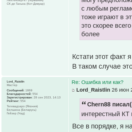
Лихтенберг47 (Германия)
СК де Ганьоа (Кот-Дивуар)
с любым реглам
тоже играют в эту
это скорее всего
более
Кстати этот факт 
В таком случае эт
Re: Ошибка или как?
Lord_Raistlin
Мастер
Lord_Raistlin
26 июн 2
Сообщений:
1869
Благодарностей:
554
Зарегистрирован:
28 сен 2023, 14:13
Рейтинг:
554
Chern88 писал(
Тегевадзаро (Япония)
Белшина (Беларусь)
интерестный КТ 
Гейзер (Чад)
Все в порядке, я н