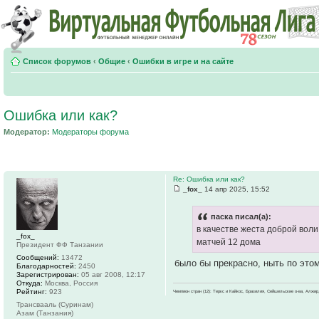
Список форумов
‹
Общие
‹
Ошибки в игре и на сайте
Ошибка или как?
Модератор:
Модераторы форума
Re: Ошибка или как?
_fox_
14 апр 2025, 15:52
паска писал(а):
в качестве жеста доброй вол
_fox_
матчей 12 дома
Президент ФФ Танзании
Сообщений:
13472
было бы прекрасно, ныть по этом
Благодарностей:
2450
Зарегистрирован:
05 авг 2008, 12:17
Откуда:
Москва, Россия
Рейтинг:
923
Чемпион стран (12): Теркс и Кайкос, Бразилия, Сейшельские о-ва, Алжир
Трансвааль (Суринам)
Азам (Танзания)