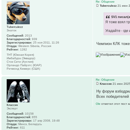
Re: Общение
Tuberculezz
21 июн 2
SV1 писал(а
Я тоже взял т
Tuberculezz
Знаток
Угадайте - гд
Сообщений:
2013
Благодарностей:
939
Зарегистрирован:
25 ноя 2011, 11:26
Чемпион КЛК тоже
Откуда:
Western Siberia, Россия
Рейтинг:
1282
ТНТ (Южная Корея)
Имбабура (Эквадор)
Сток Сити (Англия)
Орландо Пайрэтс (ЮАР)
Ричмонд Киккерс (США)
Re: Общение
Классик
21 июн 2025
Ну форум взбодрил
Всех победителей 
Ole
отметил этот пост 
Классик
Эксперт
Сообщений:
10158
Благодарностей:
655
Зарегистрирован:
17 апр 2008, 19:48
Откуда:
Минск, Беларусь
Рейтинг:
611