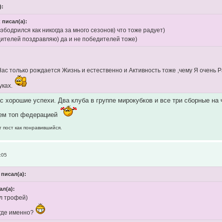
):
 писал(а):
збодрился как никогда за много сезонов) что тоже радует)
ителей поздравляю) да и не победителей тоже)
Нас только рождается Жизнь и естественно и Активность тоже ,чему Я очень Р
уках.
ас хорошие успехи. Два клуба в группе мирокубков и все три сборные на
ем топ федерацией
т пост как понравившийся.
:05
 писал(а):
ал(а):
л трофей)
 где именно?