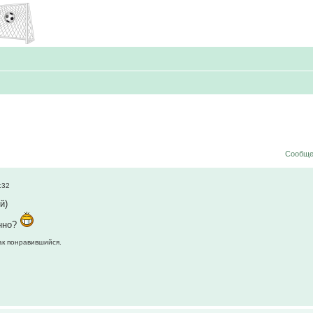
Сообще
:32
й)
енно?
как понравившийся.