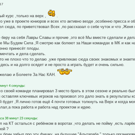
:17
ый курс ,только на верх ,
.
то уже в проекте юниоров и всех кто активно везде ,особенно пресса и 
л сюда, по приветствовал Всех ,по рассказал о себе чуток и что ,Женя
е беру на себя Лавры Славы и прочие ,это всё Мы вместе сделали и де
е Мы Будем Сила ,Я смотрю как болеют за Наши командах в МК и как нас
енно принесёт плоды.
омечтать и дела сделать.
то не плохо что то делаю ,уже привлекаю сюда своих знакомых и знаете
десь и на долго осядет и не просто а играть будет и очень сильно.
желаю и Болеете За Нас КАН.
минут 4 секунды:
о своей команде планировал 3 место брать в этом сезоне и реально был
 оставляя ключевых игроков на произвол это дало знать в результаты к
 будет ,Я лично готов ещё 4 почти готовых толкнуть на Верх и когда 
елал,а пока работа и работа над проектом и идею.
са 38 минут 23 секунды:
л на КТ осталься с ребёнком в воротах ,что делать не пойму ,есть ларёк
рой ?
ну блин забыл про эту фишку ,на будущее "Альтараба " только организовы