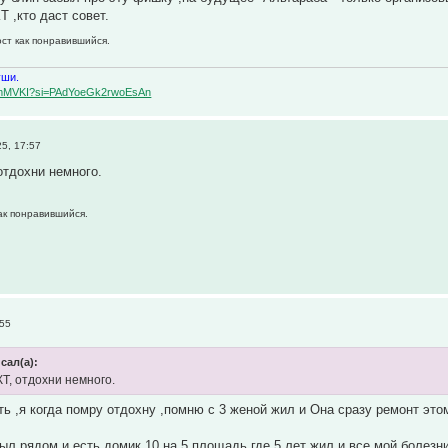
Т ,кто даст совет.
ост как понравившийся.
уши.
BqemMVKI?si=PAdYoeGk2rwoEsAn
5, 17:57
отдохни немного.
как понравившийся.
:55
сал(а):
КТ, отдохни немного.
ть ,я когда помру отдохну ,помню с 3 женой жил и Она сразу ремонт эт
был рядом и есть домик 10 на 5 площадь.где 5 лет жил и все мой болезни