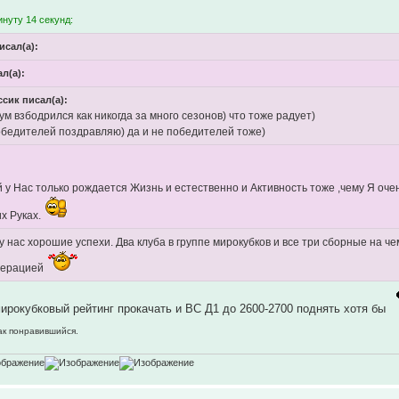
нуту 14 секунд:
исал(а):
ал(а):
ссик писал(а):
м взбодрился как никогда за много сезонов) что тоже радует)
обедителей поздравляю) да и не победителей тоже)
й у Нас только рождается Жизнь и естественно и Активность тоже ,чему Я оче
х Руках.
 у нас хорошие успехи. Два клуба в группе мирокубков и все три сборные на 
дерацией
ирокубковый рейтинг прокачать и ВС Д1 до 2600-2700 поднять хотя бы
как понравившийся.