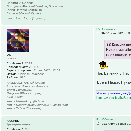
Полимлье (Сербия)
Португеза (Рио-де-Жанейро, Бразилия)
Глори Чаттерс (Ангилья)
Салаам (Южный Судан)
зам. в Рио Негро (Уругвай)
Re: Общение
Ole
21 июн 2025, 10
Классик пис
Ну форум взбод
Ole
Всех победите
Знаток
Сообщений:
2619
Благодарностей:
1900
.
Зарегистрирован:
21 сен 2023, 12:59
Так Евгений у Нас
Откуда:
Chisinau, Молдова
Рейтинг:
680
Всё в Наших Рука
Альтабара (Южный Судан)
Лос-Кабос Юнайтед (Мексика)
Зимбру (Молдова)
Маджанг (Южная Корея)
Что то приятное для Д
Хаэн (Перу)
https://youtu.be/5ta
зам. в Менгейлор (Индия)
зам. в Массельбург Атлетик (Шотландия)
зам. в Табор (Словения)
Re: Общение
AlexTudor
AlexTudor
22 июн 202
Тренер-менеджер
Сообщений:
244