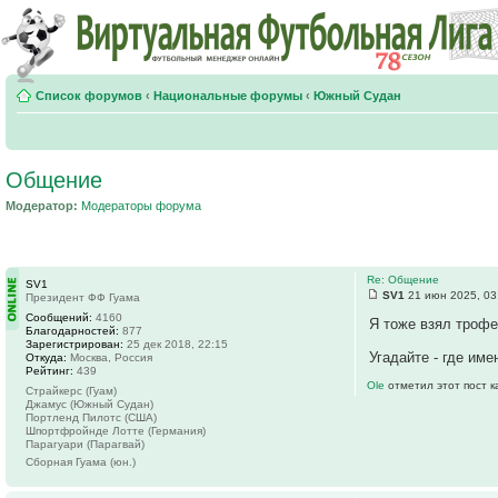
Список форумов
‹
Национальные форумы
‹
Южный Судан
Общение
Модератор:
Модераторы форума
Re: Общение
SV1
SV1
21 июн 2025, 03
Президент ФФ Гуама
Сообщений:
4160
Я тоже взял трофе
Благодарностей:
877
Зарегистрирован:
25 дек 2018, 22:15
Угадайте - где им
Откуда:
Москва, Россия
Рейтинг:
439
Ole
отметил этот пост 
Страйкерс (Гуам)
Джамус (Южный Судан)
Портленд Пилотс (США)
Шпортфройнде Лотте (Германия)
Парагуари (Парагвай)
Сборная Гуама (юн.)