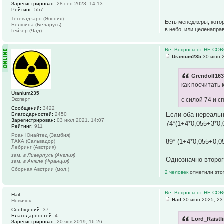
Зарегистрирован:
28 сен 2023, 14:13
Рейтинг:
557
Тегевадзаро (Япония)
Есть менеджеры, котор
Белшина (Беларусь)
в небо, или целенапра
Гейзер (Чад)
Re: Вопросы от НЕ СО
Uranium235
30 июн 2
Grendolf163
как посчитать
Uranium235
Эксперт
с силой 74 и 
Сообщений:
3422
Если оба нереальн
Благодарностей:
2450
Зарегистрирован:
03 июл 2021, 14:07
74*(1+4*0,055+3*0,
Рейтинг:
911
Роан Юнайтед (Замбия)
89* (1+4*0,055+0,0
ТАКА (Сальвадор)
Лебринг (Австрия)
зам. в Ливерпуль (Англия)
Однозначно второг
зам. в Анжле (Франция)
Сборная Австрии (мол.)
2 человек
отметили это
Re: Вопросы от НЕ СО
Hail
Hail
30 июн 2025, 23
Новичок
Сообщений:
37
Благодарностей:
4
Lord_Raistl
Зарегистрирован:
20 янв 2019, 16:26