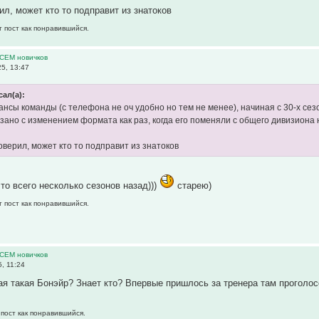
ил, может кто то подправит из знатоков
т пост как понравившийся.
ВСЕМ новичков
5, 13:47
сал(а):
нсы команды (с телефона не оч удобно но тем не менее), начиная с 30-х сезо
язано с изменением формата как раз, когда его поменяли с общего дивизиона
оверил, может кто то подправит из знатоков
то всего несколько сезонов назад)))
старею)
т пост как понравившийся.
ВСЕМ новичков
, 11:24
ная такая Бонэйр? Знает кто? Впервые пришлось за тренера там проголос
 пост как понравившийся.