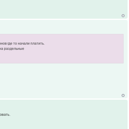
нов где то начали платить.
 на раздельные
овать.