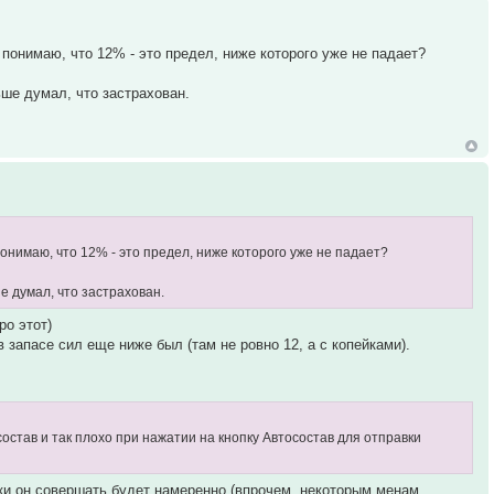
понимаю, что 12% - это предел, ниже которого уже не падает?
ше думал, что застрахован.
онимаю, что 12% - это предел, ниже которого уже не падает?
е думал, что застрахован.
ро этот)
 запасе сил еще ниже был (там не ровно 12, а с копейками).
остав и так плохо при нажатии на кнопку Автосостав для отправки
ки он совершать будет намеренно (впрочем, некоторым менам