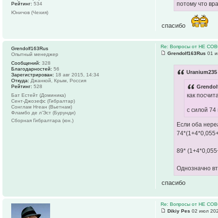
потому что вр
Рейтинг:
534
Юничов (Чехия)
спасибо
Re: Вопросы от НЕ СО
Grendolf163Rus
Grendolf163Rus
01 и
Опытный менеджер
Сообщений:
328
Благодарностей:
56
Uranium235 
Зарегистрирован:
18 авг 2015, 14:34
Откуда:
Джанкой, Крым, Россия
Рейтинг:
528
Grendol
как посчит
Бат Естейт (Доминика)
Сент-Джозефс (Гибралтар)
Сонглам Нгеан (Вьетнам)
с силой 74
Фламбо де л’Эст (Бурунди)
Сборная Гибралтара (юн.)
Если оба нере
74*(1+4*0,055+
89* (1+4*0,055
Однозначно вто
спасибо
Re: Вопросы от НЕ СО
Dikiy Pes
02 июл 202