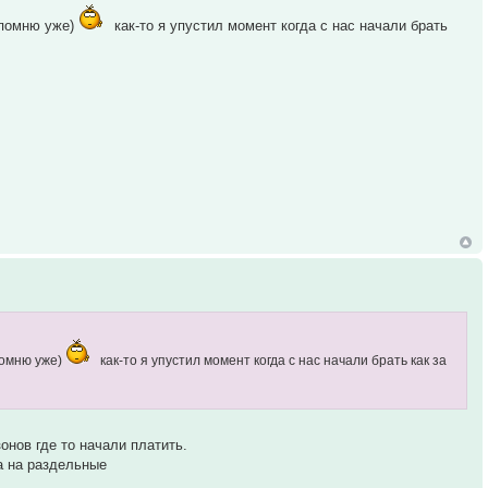
 помню уже)
как-то я упустил момент когда с нас начали брать
помню уже)
как-то я упустил момент когда с нас начали брать как за
онов где то начали платить.
а на раздельные