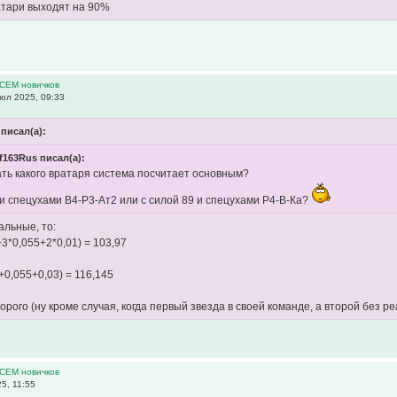
атари выходят на 90%
ВСЕМ новичков
юл 2025, 09:33
писал(а):
f163Rus писал(а):
ать какого вратаря система посчитает основным?
 и спецухами В4-Р3-Ат2 или с силой 89 и спецухами Р4-В-Ка?
альные, то:
3*0,055+2*0,01) = 103,97
+0,055+0,03) = 116,145
рого (ну кроме случая, когда первый звезда в своей команде, а второй без р
ВСЕМ новичков
5, 11:55