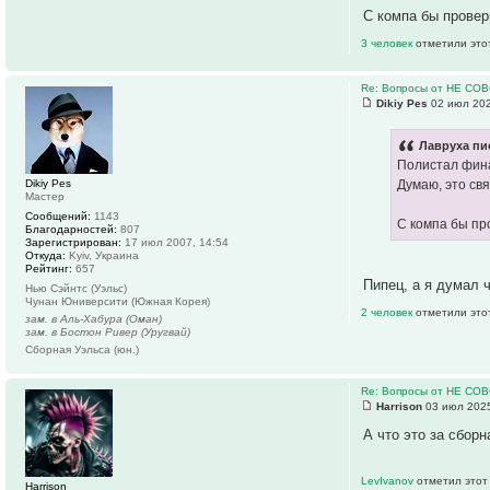
С компа бы провер
3 человек
отметили это
Re: Вопросы от НЕ СО
Dikiy Pes
02 июл 202
Лавруха пи
Полистал фина
Dikiy Pes
Думаю, это св
Мастер
Сообщений:
1143
С компа бы пр
Благодарностей:
807
Зарегистрирован:
17 июл 2007, 14:54
Откуда:
Kyiv, Украина
Рейтинг:
657
Пипец, а я думал ч
Нью Сэйнтс (Уэльс)
Чунан Юниверсити (Южная Корея)
2 человек
отметили это
зам. в Аль-Хабура (Оман)
зам. в Бостон Ривер (Уругвай)
Сборная Уэльса (юн.)
Re: Вопросы от НЕ СО
Harrison
03 июл 2025
А что это за сбор
LevIvanov
отметил этот
Harrison