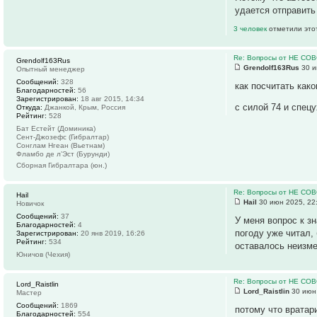
удается отправить
3 человек
отметили это
Re: Вопросы от НЕ СО
Grendolf163Rus
Grendolf163Rus
30 и
Опытный менеджер
Сообщений:
328
как посчитать как
Благодарностей:
56
Зарегистрирован:
18 авг 2015, 14:34
с силой 74 и спец
Откуда:
Джанкой, Крым, Россия
Рейтинг:
528
Бат Естейт (Доминика)
Сент-Джозефс (Гибралтар)
Сонглам Нгеан (Вьетнам)
Фламбо де л’Эст (Бурунди)
Сборная Гибралтара (юн.)
Re: Вопросы от НЕ СО
Hail
Hail
30 июн 2025, 22
Новичок
Сообщений:
37
У меня вопрос к з
Благодарностей:
4
погоду уже читал,
Зарегистрирован:
20 янв 2019, 16:26
Рейтинг:
534
оставалось неизме
Юничов (Чехия)
Re: Вопросы от НЕ СО
Lord_Raistlin
Lord_Raistlin
30 июн 
Мастер
Сообщений:
1869
потому что вратар
Благодарностей:
554