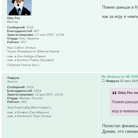
Помню раньше в Ку
как за игру в чемп
Dikiy Pes
Мастер
Сообщений:
1143
Благодарностей:
807
Зарегистрирован:
17 июл 2007, 14:54
Откуда:
Kyiv, Украина
Рейтинг:
657
Нью Сэйнтс (Уэльс)
Чунан Юниверсити (Южная Корея)
зам. в Аль-Хабура (Оман)
зам. в Бостон Ривер (Уругвай)
Сборная Уэльса (юн.)
Re: Вопросы от НЕ СО
Лавруха
Лавруха
02 июл 2025
Знаток
Сообщений:
2314
Благодарностей:
1624
Dikiy Pes пи
Зарегистрирован:
12 дек 2007, 23:30
Откуда:
Москва, Россия
Помню раньше 
Рейтинг:
663
Энд Апартхайд (Монтсеррат)
игру в чемпио
зам. в Космос (Сан-Марино)
зам. в Калдикот Таун (Уэльс)
Полистал финансы 
Думаю, это связан