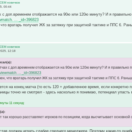
ВСЕМ новичков
5, 00:44
х с доп.временем отображается на 90ю или 120ю минуту? И я правильно 
ewmatch. ... _id=396823
что вратарь получил ЖК за затяжку при защитной тактике и ППС 6. Рань
ВСЕМ новичков
025, 12:18
сал(а):
атчах с доп.временем отображается на 90ю или 120ю минуту? И я правильно п
o/viewmatch. ... _id=396823
ен, что вратарь получил ЖК за затяжку при защитной тактике и ППС 6. Раньш
ется на конец матча (то есть 120 + добавленное время, если конкретно п
аницы точно не смотрел - здесь насколько я понимаю, потенциал упасть в
инуты 11 секунд:
(а):
т так хорошо расставляет игроков по позициям, когда высчитывает основной с
став должен играть слабее среднего менеджера. Поэтому какие-то ошиб