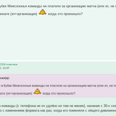
бке Межсезонья командьі не платили за организацию матча (или зп, не
ионате (зп+организация)
когда это произошло?
ВСЕМ новичков
, 12:07
сал(а):
в Кубке Межсезонья командьі не платили за организацию матча (или зп, не 
нате (зп+организация)
когда это произошло?
команды (с телефона не оч удобно но тем не менее), начиная с 30-х сез
о с изменением формата как раз, когда его поменяли с общего дивизион