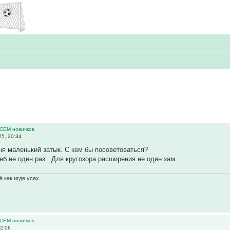
ВСЕМ новичков
5, 20:34
я маленький затык. С кем бы посоветоваться?
щеб не один раз . Для кругозора расширения не один зам.
 как игде усех.
ВСЕМ новичков
2:06