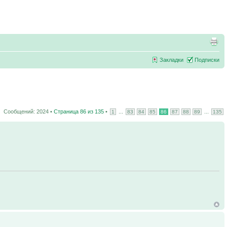
Закладки
Подписки
Сообщений: 2024 •
Страница
86
из
135
•
...
...
1
83
84
85
86
87
88
89
135