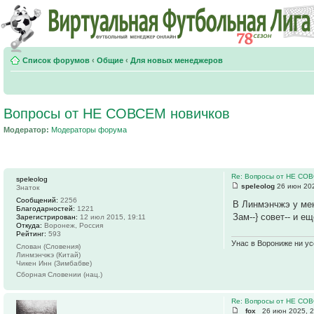
Список форумов
‹
Общие
‹
Для новых менеджеров
Вопросы от НЕ СОВСЕМ новичков
Модератор:
Модераторы форума
Re: Вопросы от НЕ СО
speleolog
speleolog
26 июн 202
Знаток
Сообщений:
2256
В Линмэнчжэ у мен
Благодарностей:
1221
Зам--} совет-- и е
Зарегистрирован:
12 июл 2015, 19:11
Откуда:
Воронеж, Россия
Рейтинг:
593
Унас в Ворониже ни усё
Слован (Словения)
Линмэнчжэ (Китай)
Чикен Инн (Зимбабве)
Сборная Словении (нац.)
Re: Вопросы от НЕ СО
_fox_
26 июн 2025, 2