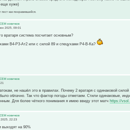
 еще хуже)
т пост как понравившийся.
ВСЕМ новичков
юн 2025, 09:01
ого вратаря система посчитает основным?
ухами В4-Р3-Ат2 или с силой 89 и спецухами Р4-В-Ка?
ВСЕМ новичков
:21
натокам, не нашёл это в правилах. Почему 2 вратаря с одинаковой силой
 было облачно. Так что фактор погоды отметаем. Стили одинаковые, ин
нным. Для более чёткого понимания я имею ввиду этот матч
https://vsol
ВСЕМ новичков
2025, 22:23
и выходят на 90%