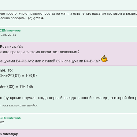
ые просто тупо отправляют состав на матч, а есть те, кто над этим составом и тактик
вленно победили...(с)
graf34
ВСЕМ новичков
025, 22:31
Rus писал(а):
 какого вратаря система посчитает основным?
спецухами В4-Р3-Ат2 или с силой 89 и спецухами Р4-В-Ка?
ые, то:
055+2*0,01) = 103,97
55+0,03) = 116,145
о (ну кроме случая, когда первый звезда в своей команде, а второй без 
т пост как понравившийся.
ВСЕМ новичков
:02
in писал(а):