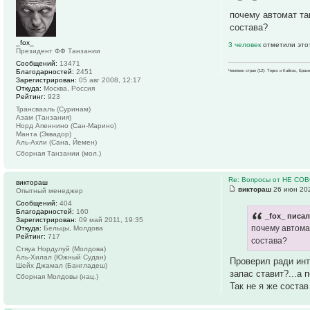
почему автомат та
состава?
_fox_
3 человек
отметили это
Президент ФФ Танзании
Сообщений:
13471
Благодарностей:
2451
Чемпион стран (12): Теркс и Кайкос, Бра
Зарегистрирован:
05 авг 2008, 12:17
Откуда:
Москва, Россия
Рейтинг:
923
Трансвааль (Суринам)
Азам (Танзания)
Норд Апеннино (Сан-Марино)
Манта (Эквадор)
Аль-Ахли (Сана, Йемен)
Сборная Танзании (мол.)
Re: Вопросы от НЕ СО
виктораш
виктораш
26 июн 202
Опытный менеджер
Сообщений:
404
Благодарностей:
160
_fox_ писал
Зарегистрирован:
09 май 2011, 19:35
почему автома
Откуда:
Бельцы, Молдова
Рейтинг:
717
состава?
Стяуа Нордулуй (Молдова)
Аль-Хилал (Южный Судан)
Проверил ради инт
Шейх Джамал (Бангладеш)
запас ставит?...а 
Сборная Молдовы (нац.)
Так не я же состав