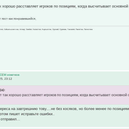
к хорошо расставляет игроков по позициям, когда высчитывает основной 
т пост как понравившийся.
зилия, Сейшельские о-ва, Алжир, Замбия, Казахстан, Кыргызстан, Уругвай, Суринам, Танзания, Пакистан, Палестина
ВСЕМ новичков
5, 23:12
(а):
т так хорошо расставляет игроков по позициям, когда высчитывает основной с
ереса на завтрешнию тову....не без косяков, но более менее по позиция
потом пишет исправьте ошибки..
 отправил...