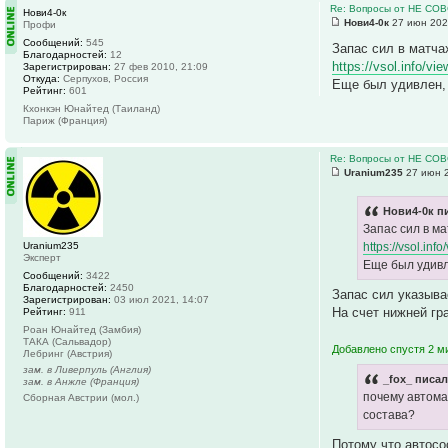
Re: Вопросы от НЕ СО
Нови4-0к
Нови4-0к
27 июн 202
Профи
Сообщений:
545
Запас сил в матча
Благодарностей:
12
https://vsol.info/vi
Зарегистрирован:
27 фев 2010, 21:09
Откуда:
Серпухов, Россия
Еще был удивлен, 
Рейтинг:
601
Кхонкэн Юнайтед (Таиланд)
Париж (Франция)
Re: Вопросы от НЕ СО
Uranium235
27 июн 2
Нови4-0к пи
Запас сил в м
Uranium235
https://vsol.inf
Эксперт
Еще был удивл
Сообщений:
3422
Благодарностей:
2450
Запас сил указыва
Зарегистрирован:
03 июл 2021, 14:07
На счет нижней гр
Рейтинг:
911
Роан Юнайтед (Замбия)
ТАКА (Сальвадор)
Добавлено спустя 2 м
Лебринг (Австрия)
зам. в Ливерпуль (Англия)
_fox_ писал
зам. в Анжле (Франция)
почему автома
Сборная Австрии (мол.)
состава?
Потому что автосо