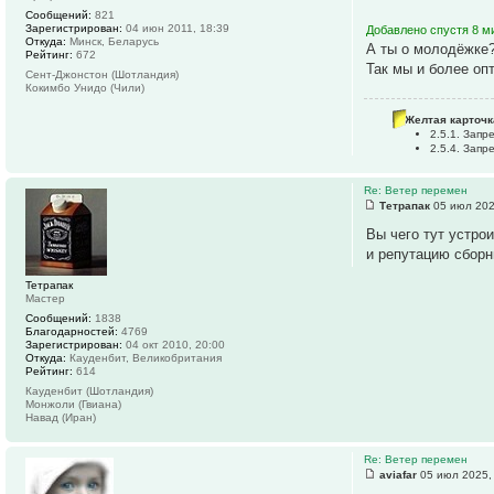
Сообщений:
821
Зарегистрирован:
04 июн 2011, 18:39
Добавлено спустя 8 м
Откуда:
Минск, Беларусь
А ты о молодёжке
Рейтинг:
672
Так мы и более оп
Сент-Джонстон (Шотландия)
Кокимбо Унидо (Чили)
Желтая карточк
2.5.1. Зап
2.5.4. Зап
Re: Ветер перемен
Тетрапак
05 июл 202
Вы чего тут устро
и репутацию сборн
Тетрапак
Мастер
Сообщений:
1838
Благодарностей:
4769
Зарегистрирован:
04 окт 2010, 20:00
Откуда:
Кауденбит, Великобритания
Рейтинг:
614
Кауденбит (Шотландия)
Монжоли (Гвиана)
Навад (Иран)
Re: Ветер перемен
aviafar
05 июл 2025,