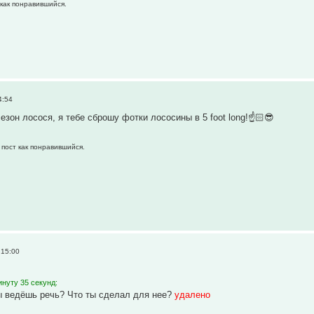
 как понравившийся.
4:54
езон лосося, я тебе сброшу фотки лососины в 5 foot long!☝️🏻😎
 пост как понравившийся.
 15:00
нуту 35 секунд:
ы ведёшь речь? Что ты сделал для нее?
удалено