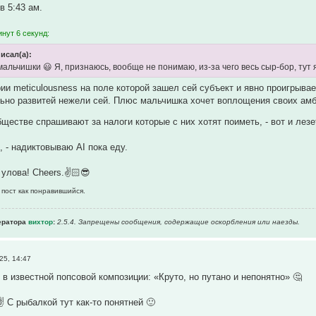
в 5:43 ам.
нут 6 секунд:
исал(а):
мальчишки 😃 Я, признаюсь, вообще не понимаю, из-за чего весь сыр-бор, тут
рии meticulousness на поле которой зашел сей субъект и явно проигрыва
ьно развитей нежели сей. Плюс мальчишка хочет воплощения своих амбиц
ществе спрашивают за налоги которые с них хотят поиметь, - вот и лезе
 , - надиктовываю AI пока еду.
улова! Cheers.✌️🏻😎
 пост как понравившийся.
ератора
вихтор
:
2.5.4. Запрещены сообщения, содержащие оскоpбления или наезды.
25, 14:47
 в известной попсовой композиции: «Круто, но путано и непонятно» 🤔
️ С рыбалкой тут как-то понятней 🙂