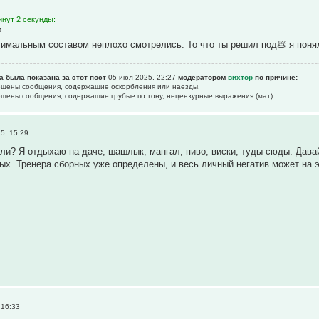
инут 2 секунды:
?
тимальным составом неплохо смотрелись. То что ты решил под💩 я понял
а была показана за этот пост
05 июл 2025, 22:27
модератором
вихтор
по причине:
рещены сообщения, содержащие оскоpбления или наезды.
рещены сообщения, содержащие гpубые по тону, нецензурные выpажения (мат).
5, 15:29
или? Я отдыхаю на даче, шашлык, мангал, пиво, виски, туды-сюды. Дава
ых. Тренера сборных уже определены, и весь личный негатив может на 
 16:33