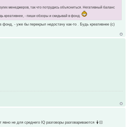
других менеджеров, так что потрудись объясниться. Негативный баланс
дь креативнее, - пиши обзоры и скидывай в фонд.
 фонд, - уже бы перекрыл недостачу как-то . Будь креативнее (с)
ут явно не для среднего IQ разговоры разговариваются 🤷🏻