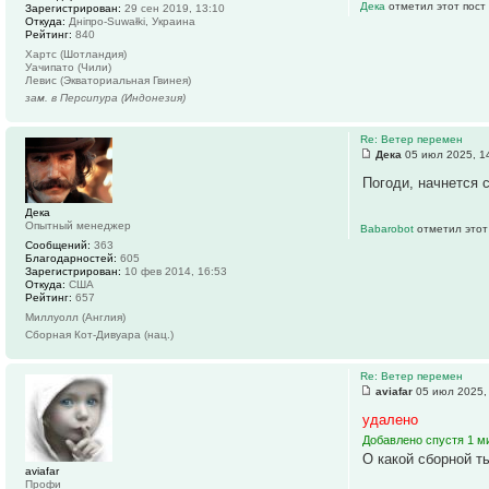
Дека
отметил этот пост
Зарегистрирован:
29 сен 2019, 13:10
Откуда:
Дніпро-Suwałki, Украина
Рейтинг:
840
Хартс (Шотландия)
Уачипато (Чили)
Левис (Экваториальная Гвинея)
зам. в Персипура (Индонезия)
Re: Ветер перемен
Дека
05 июл 2025, 1
Погоди, начнется с
Дека
Опытный менеджер
Babarobot
отметил этот
Сообщений:
363
Благодарностей:
605
Зарегистрирован:
10 фев 2014, 16:53
Откуда:
США
Рейтинг:
657
Миллуолл (Англия)
Сборная Кот-Дивуара (нац.)
Re: Ветер перемен
aviafar
05 июл 2025,
удалено
Добавлено спустя 1 ми
О какой сборной т
aviafar
Профи