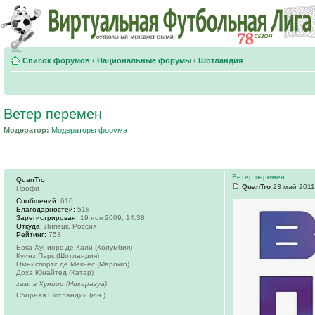
Список форумов
‹
Национальные форумы
‹
Шотландия
Ветер перемен
Модератор:
Модераторы форума
Ветер перемен
QuanTro
QuanTro
23 май 2011
Профи
Сообщений:
610
Благодарностей:
518
Зарегистрирован:
19 ноя 2009, 14:38
Откуда:
Липецк, Россия
Рейтинг:
753
Бока Хуниорс де Кали (Колумбия)
Куинз Парк (Шотландия)
Омниспортc де Мекнес (Марокко)
Доха Юнайтед (Катар)
зам. в Хуниор (Никарагуа)
Сборная Шотландии (юн.)