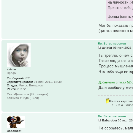
на личности. Я
Приятно тебе 
фонда (опять 
Мог бы показать п
(цитата великого м
Re: Ветер перемен
aviafar
05 июл 2025,
Ты трепло, о чем с
Такие люди как я 
Процесс мышления 
aviafar
Что тебе ещё инте
Профи
Сообщений:
821
Зарегистрирован:
04 июн 2011, 18:39
Добавлено спустя 52 
Откуда:
Минск, Беларусь
Да и вообще у мен
Рейтинг:
672
Сент-Джонстон (Шотландия)
Кокимбо Унидо (Чили)
Желтая карточк
2.5.4. Зап
Re: Ветер перемен
Babarobot
05 июл 20
Не ссорьтесь, мал
Babarobot