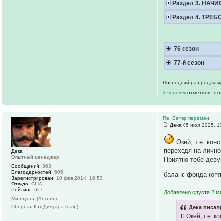
Раздел 3. НАЧ
Раздел 4. ТРЕ
76 сезон
77-й сезон
Последний раз редактир
3 человек
отметили это
Re: Ветер перемен
Дека
05 июл 2025, 1
Окей, т.е. кон
переходя на лично
Дека
Опытный менеджер
Приятно тебе деву
Сообщений:
363
Благодарностей:
605
баланс фонда (опя
Зарегистрирован:
10 фев 2014, 16:53
Откуда:
США
Рейтинг:
657
Добавлено спустя 2 м
Миллуолл (Англия)
Сборная Кот-Дивуара (нац.)
Дека писал(
:D Окей, т.е.