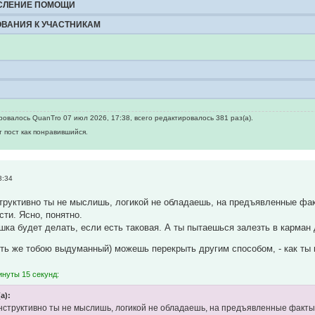
ИСЛЕНИЕ ПОМОЩИ
БОВАНИЯ К УЧАСТНИКАМ
овалось QuanTro 07 июл 2026, 17:38, всего редактировалось 381 раз(а).
т пост как понравившийся.
3:34
структивно ты не мыслишь, логикой не обладаешь, на предъявленные фа
сти. Ясно, понятно.
шка будет делать, если есть таковая. А ты пытаешься залезть в карман
ть же тобою выдуманный) можешь перекрыть другим способом, - как ты 
инуты 15 секунд:
а):
 конструктивно ты не мыслишь, логикой не обладаешь, на предъявленные факт