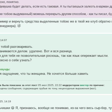
сно, понятно.
девушка будет делать, если есть таковая. А ты пытаешься залезть в карман 
же тобою выдуманный) можешь перекрыть другим способом, - как ты писал, бу
ример и вернуть средства выделенные тобою же в твой же клуб обратно в
енеджера). 🤣
 14:07
 тобой разговаривать.
занимаются делом. удалено. Вот и вся разница.
для тебя не позволительная роскошь, так как язык опережает мысли.
ресно о себе узнать?
секунды:
я ощущение, что ты женщина. Не хочется больше хамить
а была показана за этот пост
05 июл 2025, 22:22
модератором
вихтор
по причине:
рещены сообщения, содержащие гpубые по тону, нецензурные выpажения (мат).
25, 14:19
ьчишки 😃 Я, признаюсь, вообще не понимаю, из-за чего весь сыр-бор, т