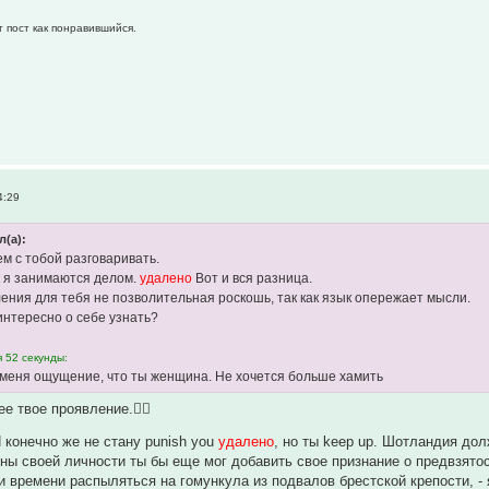
т пост как понравившийся.
4:29
л(а):
ем с тобой разговаривать.
к я занимаются делом.
удалено
Вот и вся разница.
ния для тебя не позволительная роскошь, так как язык опережает мысли.
интересно о себе узнать?
 52 секунды:
 меня ощущение, что ты женщина. Не хочется больше хамить
е твое проявление.👍🏻
 конечно же не стану punish you
удалено
, но ты keep up. Шотландия дол
ны своей личности ты бы еще мог добавить свое признание о предвзятост
и времени распыляться на гомункула из подвалов брестской крепости, - я