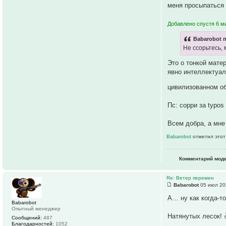
меня просыпаться 
Добавлено спустя 6 ми
Babarobot п
Не ссорьтесь, 
Это о тонкой мате
явно интеллектуал
цивилизованном об
Пс: сорри за typos
Всем добра, а мне 
Babarobot
отметил этот
Комментарий мод
Re: Ветер перемен
Babarobot
05 июл 20
А… ну как когда-то
Babarobot
Опытный менеджер
Натянутых лесок! ✌
Сообщений:
487
Благодарностей:
1052