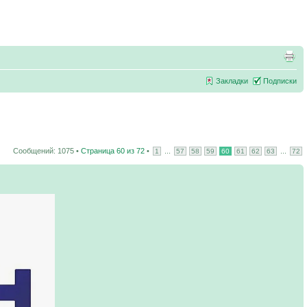
Закладки
Подписки
Сообщений: 1075 •
Страница
60
из
72
•
...
...
1
57
58
59
60
61
62
63
72