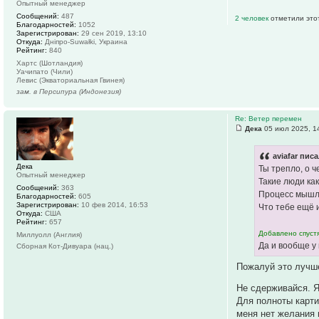
Опытный менеджер
Сообщений:
487
2 человек
отметили это
Благодарностей:
1052
Зарегистрирован:
29 сен 2019, 13:10
Откуда:
Дніпро-Suwałki, Украина
Рейтинг:
840
Хартс (Шотландия)
Уачипато (Чили)
Левис (Экваториальная Гвинея)
зам. в Персипура (Индонезия)
Re: Ветер перемен
Дека
05 июл 2025, 1
aviafar писа
Дека
Ты трепло, о ч
Опытный менеджер
Такие люди ка
Сообщений:
363
Процесс мышле
Благодарностей:
605
Зарегистрирован:
10 фев 2014, 16:53
Что тебе ещё 
Откуда:
США
Рейтинг:
657
Добавлено спустя
Миллуолл (Англия)
Да и вообще у
Сборная Кот-Дивуара (нац.)
Пожалуй это лучше
Не сдерживайся. Я
Для полноты карти
меня нет желания 