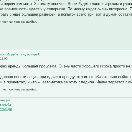
 и переиграл матч. За плату конечно. Всем будет класс и игрокам и рук
 же возможность будет и у соперника. По моему будет очень интересно. 
грать с еще бОльшей разницей, а попыток всего три, вот и думай оставит
т пост как понравившийся.
ось обсудить тему аренды!
11:00
ерез аренды большая проблема. Очень часто хорошего игрока просто не в
дорово ввести опцию при сдаче в аренду, что игрок обязательно выйдет 
и в процентах, и чтобы автоматика за этим следила. Иначе теряется см
т пост как понравившийся.
ивации
к клуба
страции