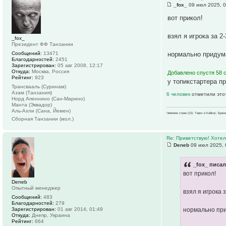
_fox_
09 июл 2025, 0
вот прикол!
взял я игрока за 
_fox_
Президент ФФ Танзании
Сообщений:
13471
нормально придума
Благодарностей:
2451
Зарегистрирован:
05 авг 2008, 12:17
Откуда:
Москва, Россия
Добавлено спустя 58 
Рейтинг:
923
у топикстартера п
Трансвааль (Суринам)
Азам (Танзания)
6 человек
отметили это
Норд Апеннино (Сан-Марино)
Манта (Эквадор)
Аль-Ахли (Сана, Йемен)
Чемпион стран (12): Теркс и Кайкос, Бра
Сборная Танзании (мол.)
Re: Приветствую! Хотел
Deneb
09 июл 2025, 
_fox_ писал
вот прикол!
Deneb
Опытный менеджер
взял я игрока 
Сообщений:
483
Благодарностей:
279
Зарегистрирован:
01 авг 2014, 01:49
нормально при
Откуда:
Днепр, Украина
Рейтинг:
664