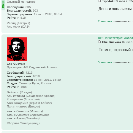
Tipo4ok
09 июл 2025
Опытный менеджер
Сообщений:
305
Деньги заплачены 
Благодарностей:
203
Зарегистрирован:
12 июл 2018, 00:54
Рейтинг:
515
2 человек
отметили это
Рапид (Австрия)
Аль-Ахли (ОАЭ)
Re: Приветствую! Хотел
Che Guevara
09 июл 
По мне, странный 
5 человек
отметили это
Che Guevara
Президент ФФ Саудовской Аравии
Сообщений:
4215
Благодарностей:
1018
Зарегистрирован:
18 сен 2011, 16:40
Откуда:
Столица Руси, Россия
Рейтинг:
1009
Вайперс (Уганда)
Аль-Иттихад (Саудовская Аравия)
Комерсиал (Бразилия)
АФК Академия (Теркс и Кайкос)
Панатинаикос (Греция)
зам. в Венеция (Италия)
зам. в Арменио (Аргентина)
зам. в Аукас (Эквадор)
Сборная Уганды (нац.)