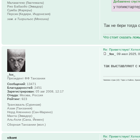
Добавлено спустя
Малакатеко (Гватемала)
Рио Бабаойо (Эквадор)
у топикстарте
Сумба (Фареры)
Персик (Кедири, Индонезия)
зам. в Тигрильос (Мексика)
Так не бери тогда 
Что стоит сказать лож
Re: Приветствую! Хотел
_fox_
09 июл 2025, 0
так выставляют с 
_fox_
Президент ФФ Танзании
Чемпион стран (12): Теркс и Кайкос, Бра
Сообщений:
13471
Благодарностей:
2451
Зарегистрирован:
05 авг 2008, 12:17
Откуда:
Москва, Россия
Рейтинг:
923
Трансвааль (Суринам)
Азам (Танзания)
Норд Апеннино (Сан-Марино)
Манта (Эквадор)
Аль-Ахли (Сана, Йемен)
Сборная Танзании (мол.)
Re: Приветствую! Хотел
vikont