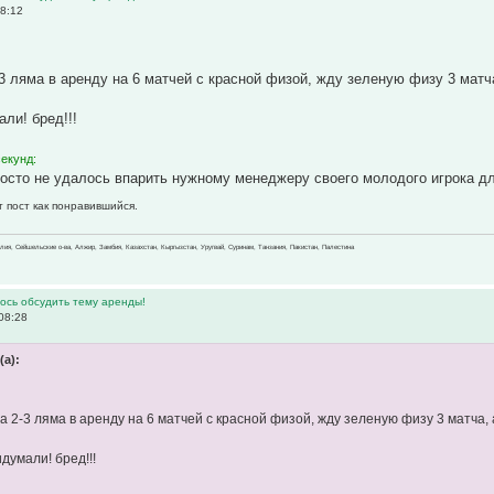
8:12
2-3 ляма в аренду на 6 матчей с красной физой, жду зеленую физу 3 матч
ли! бред!!!
секунд:
росто не удалось впарить нужному менеджеру своего молодого игрока д
т пост как понравившийся.
зилия, Сейшельские о-ва, Алжир, Замбия, Казахстан, Кыргызстан, Уругвай, Суринам, Танзания, Пакистан, Палестина
ось обсудить тему аренды!
08:28
(а):
за 2-3 ляма в аренду на 6 матчей с красной физой, жду зеленую физу 3 матча
думали! бред!!!