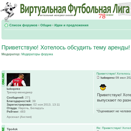
Список форумов
‹
Общие
‹
Идеи и предложения
Приветствую! Хотелось обсудить тему аренды!
Модератор:
Модераторы форума
Приветствую! Хотелось
ludoqorez
09 июл 202
ludoqorez
Тренер-менеджер
Приветствую! Хоте
Сообщений:
271
выпускают по разн
Благодарностей:
39
Зарегистрирован:
02 ноя 2013, 13:11
Откуда:
Нарочь, Беларусь
"Оценивают не человек
Рейтинг:
483
Арсенал (Англия)
Re: Приветствую! Хотел
Tipo4ok