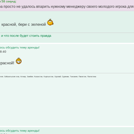
 58 секунд:
ра просто не удалось впарить нужному менеджеру своего молодого игрока для
с красной, бери с зеленой
ь и что после будет стоить правда
ось обсудить тему аренды!
8:40
красной!
зилия, Сейшельские о-ва, Алжир, Замбия, Казахстан, Кыргызстан, Уругвай, Суринам, Танзания, Пакистан, Палестина
ось обсудить тему аренды!