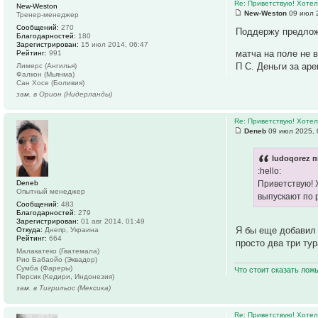
Re: Приветствую! Хотел
New-Weston
New-Weston
09 июл 2
Тренер-менеджер
Сообщений:
270
Поддержу предлож
Благодарностей:
180
Зарегистрирован:
15 июл 2014, 06:47
матча на поле не 
Рейтинг:
991
П С. Деньги за ар
Лимерс (Ангилья)
Фалкон (Мьянма)
Сан Хосе (Боливия)
зам. в Орион (Нидерланды)
Re: Приветствую! Хотел
Deneb
09 июл 2025, 
ludoqorez п
:hello:
Deneb
Приветствую! 
Опытный менеджер
выпускают по 
Сообщений:
483
Благодарностей:
279
Зарегистрирован:
01 авг 2014, 01:49
Я бы еще добавил 
Откуда:
Днепр, Украина
Рейтинг:
664
просто два три тур
Малакатеко (Гватемала)
Рио Бабаойо (Эквадор)
Сумба (Фареры)
Что стоит сказать лож
Персик (Кедири, Индонезия)
зам. в Тигрильос (Мексика)
Re: Приветствую! Хотел