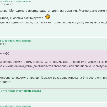
ось обсудить тему аренды!
025, 07:17
ение. Молодежь в аренду сдается для наигрывания. Можно даже отмену
вышел, кнопочка активируется.
енду молодежи - гроши, согласен не только полную сумму вернуть, а ещё
ось обсудить тему аренды!
08:01
исал(а):
Хотелось обсудить тему аренды! Хотелось бы иметь кнопочку отмены! Всяко мн
разным причинам([команда становится свободной или специально не выпускаю
отмену взявшему в аренду. Бывает возьмешь игрока на 5 туров а он при
а чилит...
ь и что после будет стоить правда
ось обсудить тему аренды!