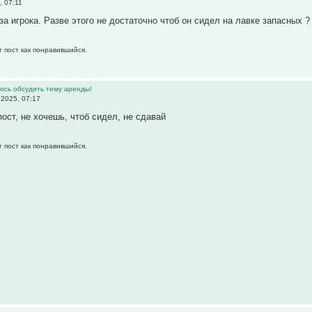
, 07:11
за игрока. Разве этого не достаточно чтоб он сидел на лавке запасных ?
т пост как понравившийся.
ось обсудить тему аренды!
2025, 07:17
пост, не хочешь, чтоб сидел, не сдавай
т пост как понравившийся.