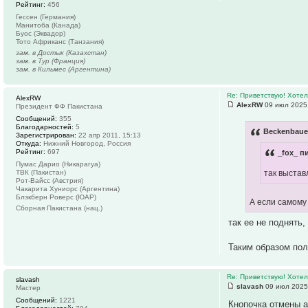
Рейтинг:
456
Гессен (Германия)
Манитоба (Канада)
Буос (Эквадор)
Тото Африканс (Танзания)
зам. в Достык (Казахстан)
зам. в Тур (Франция)
зам. в Кильмес (Аргентина)
Re: Приветствую! Хотел
AlexRW
AlexRW
09 июл 2025,
Президент ФФ Пакистана
Сообщений:
355
Благодарностей:
5
Beckenbauer
Зарегистрирован:
22 апр 2011, 15:13
Откуда:
Нижний Новгород, Россия
Рейтинг:
697
_fox_ п
Пумас Дарио (Никарагуа)
так выстав
ТВК (Пакистан)
Рот-Вайсс (Австрия)
Чакарита Хуниорс (Аргентина)
Блэкберн Роверс (ЮАР)
А если самом
Сборная Пакистана (нац.)
так ее не поднять
Таким образом пол
Re: Приветствую! Хотел
slavash
slavash
09 июл 2025
Мастер
Сообщений:
1221
Кнопочка отмены а