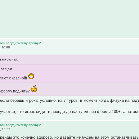
ось обсудить тему аренды!
 10:08
 писал(а):
исал(а):
ляют с красной!
у форму поднять?
, если берешь игрока, условно, на 7 туров, в момент когда физуха на по
учается, что игрок сидит в аренде до наступления формы 100+, а потом
ось обсудить тему аренды!
, 10:37
ренды это конечно здорово, но давайте не будем на этом останавливать