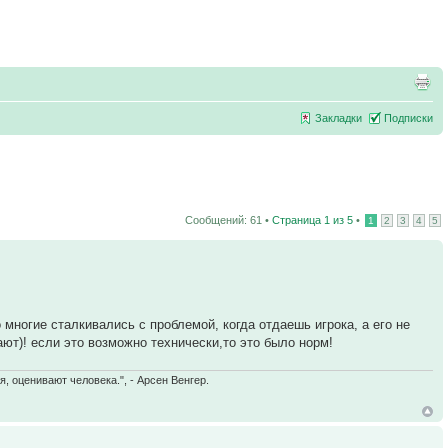
Закладки
Подписки
Сообщений: 61 •
Страница
1
из
5
•
1
2
3
4
5
многие сталкивались с проблемой, когда отдаешь игрока, а его не
ют)! если это возможно технически,то это было норм!
, оценивают человека.", - Арсен Венгер.