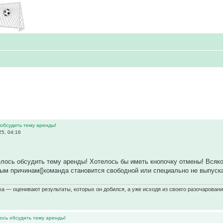
 обсудить тему аренды!
5, 04:16
лось обсудить тему аренды! Хотелось бы иметь кнопочку отмены! Всяко 
ым причинам([команда становится свободной или специально не выпуска
а — оценивают результаты, которых он добился, а уже исходя из своего разочарования
ось обсудить тему аренды!