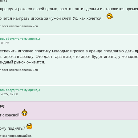
08:54
аренду игрока со своей целью, за это платит деньги и становится време
очется наиграть игрока за чужой счёт! Ух, как хочется!
т пост как понравившийся.
ось обсудить тему аренды!
 08:55
беспечить игровую практику молодых игроков в аренде предлагаю дать
ть игрока в аренду. Это даст гарантию, что игрок будет играть, у мене
ендный рынок оживится.
т пост как понравившийся.
ось обсудить тему аренды!
2025, 09:08
(а):
т с красной!
рму поднять?
т как понравившийся.