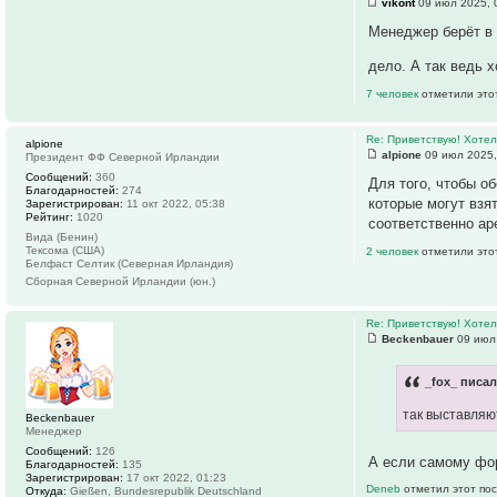
vikont
09 июл 2025, 
Менеджер берёт в 
дело. А так ведь х
7 человек
отметили это
Re: Приветствую! Хотел
alpione
alpione
09 июл 2025,
Президент ФФ Северной Ирландии
Сообщений:
360
Для того, чтобы о
Благодарностей:
274
которые могут взя
Зарегистрирован:
11 окт 2022, 05:38
Рейтинг:
1020
соответственно ар
Вида (Бенин)
Тексома (США)
2 человек
отметили это
Белфаст Селтик (Северная Ирландия)
Сборная Северной Ирландии (юн.)
Re: Приветствую! Хотел
Beckenbauer
09 июл 
_fox_ писал
так выставляю
Beckenbauer
Менеджер
Сообщений:
126
А если самому фо
Благодарностей:
135
Зарегистрирован:
17 окт 2022, 01:23
Deneb
отметил этот пос
Откуда:
Gießen, Bundesrepublik Deutschland