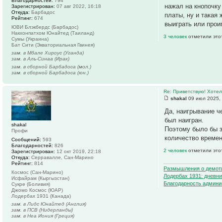
Благодарностей:
794
нажал на кнопочку
Зарегистрирован:
07 авг 2022, 16:18
Откуда:
Барбадос
платы, ну и такая
Рейтинг:
674
выиграть или прои
ЮВИ Блэкбердс (Барбадос)
Накхонпатхом Юнайтед (Таиланд)
3 человек
отметили это
Сумы (Украина)
Бат Сити (Экваториальная Гвинея)
зам. в Мбале Хироус (Уганда)
зам. в Аль-Синаа (Ирак)
зам. в сборной Барбадоса (мол.)
зам. в сборной Барбадоса (юн.)
Re: Приветствую! Хотел
shakal
09 июл 2025, 
Да, наигрывание ч
был наигран.
shakal
Поэтому было бы з
Профи
количество времен
Сообщений:
593
Благодарностей:
826
2 человек
отметили это
Зарегистрирован:
12 окт 2019, 22:18
Откуда:
Серравалле, Сан-Марино
Рейтинг:
814
Размышления о демот
Космос (Сан-Марино)
Лодербах 1931: дневни
Исфайрам (Кыргызстан)
Благодарность админи
Сукре (Боливия)
Джомо Космос (ЮАР)
Лодербах 1931 (Канада)
зам. в Лидс Юнайтед (Англия)
зам. в ПСВ (Нидерланды)
зам. в Неа Иония (Греция)