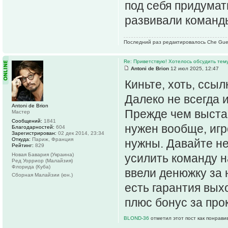
под себя придумать
развивали команд
Последний раз редактировалось Che Guev
Re: Приветствую! Хотелось обсудить тем
Antoni de Brion
12 июл 2025, 12:47
Киньте, хоть, ссыл
Далеко не всегда 
Antoni de Brion
Прежде чем выстав
Мастер
Сообщений:
1841
нужен вообще, игр
Благодарностей:
604
Зарегистрирован:
02 дек 2014, 23:34
Откуда:
Париж, Франция
нужны. Давайте не
Рейтинг:
829
Новая Бавария (Украина)
усилить команду на
Ред Уорриор (Малайзия)
Флорида (Куба)
ввели денюжку за 
Сборная Малайзии (юн.)
есть гарантия выхо
плюс бонус за прок
BLOND-36
отметил этот пост как понрави