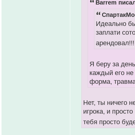
Barrem писал
СпартакМос
Идеально бы
заплати сото
арендовал!!
Я беру за день
каждый его не
форма, травма
Нет, ты ничего н
игрока, и просто
тебя просто буд