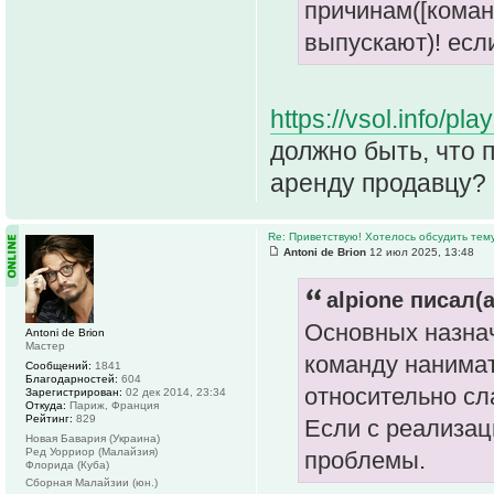
причинам([коман
выпускают)! есл
https://vsol.info/
должно быть, что п
аренду продавцу?
Re: Приветствую! Хотелось обсудить тем
Antoni de Brion
12 июл 2025, 13:48
alpione писал(а
Основных назнач
Antoni de Brion
Мастер
команду нанимат
Сообщений:
1841
Благодарностей:
604
относительно сл
Зарегистрирован:
02 дек 2014, 23:34
Откуда:
Париж, Франция
Рейтинг:
829
Если с реализац
Новая Бавария (Украина)
Ред Уорриор (Малайзия)
проблемы.
Флорида (Куба)
Сборная Малайзии (юн.)