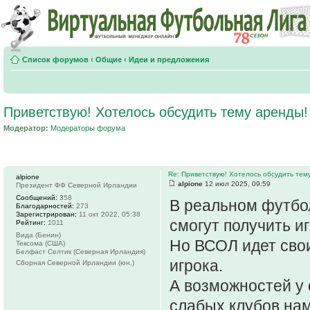
Список форумов
‹
Общие
‹
Идеи и предложения
Приветствую! Хотелось обсудить тему аренды!
Модератор:
Модераторы форума
Re: Приветствую! Хотелось обсудить тем
alpione
alpione
12 июл 2025, 09:59
Президент ФФ Северной Ирландии
Сообщений:
358
В реальном футбол
Благодарностей:
273
Зарегистрирован:
11 окт 2022, 05:38
смогут получить и
Рейтинг:
1011
Вида (Бенин)
Но ВСОЛ идет свои
Тексома (США)
Белфаст Селтик (Северная Ирландия)
игрока.
Сборная Северной Ирландии (юн.)
А возможностей у 
слабых клубов нам