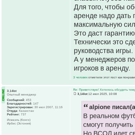
Для того, чтобы о
аренде надо дать 
максимальную силу
Это даст гарантию,
Технически это сд
руководства игры.
А у менеджеров п
игроков в аренду.
3 человек
отметили этот пост как понрав
Re: Приветствую! Хотелось обсудить тем
3,14lot
3,14lot
12 июл 2025, 10:08
Опытный менеджер
Сообщений:
453
Благодарностей:
147
alpione писал(а
Зарегистрирован:
30 июл 2007, 11:16
Откуда:
Казахстан
В реальном футб
Рейтинг:
737
Исмаэль (Конго)
смогут получить
Ирбис (Эстония)
Но ВСОЛ идет св