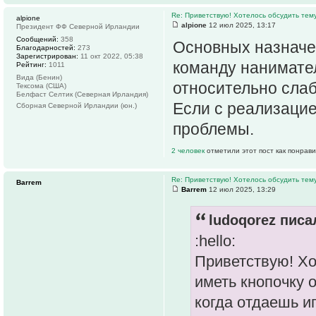
Re: Приветствую! Хотелось обсудить тем
alpione
alpione
12 июл 2025, 13:17
Президент ФФ Северной Ирландии
Сообщений:
358
Основных назначен
Благодарностей:
273
Зарегистрирован:
11 окт 2022, 05:38
команду нанимател
Рейтинг:
1011
Вида (Бенин)
относительно слаб
Тексома (США)
Белфаст Селтик (Северная Ирландия)
Если с реализацие
Сборная Северной Ирландии (юн.)
проблемы.
2 человек
отметили этот пост как понрав
Re: Приветствую! Хотелось обсудить тем
Barrem
Barrem
12 июл 2025, 13:29
ludoqorez писал
:hello:
Приветствую! Хо
иметь кнопочку 
когда отдаешь и