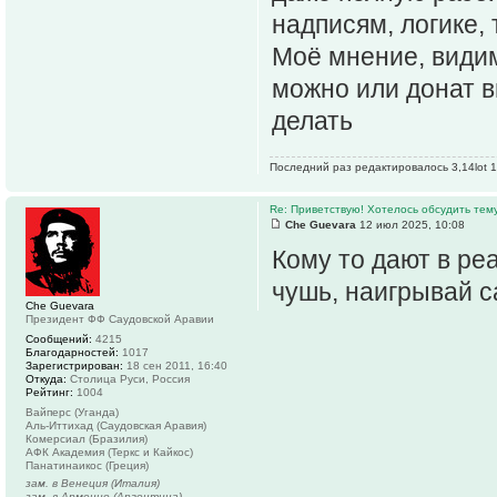
надписям, логике, т
Моё мнение, видим
можно или донат в
делать
Последний раз редактировалось 3,14lot 1
Re: Приветствую! Хотелось обсудить тем
Che Guevara
12 июл 2025, 10:08
Кому то дают в ре
чушь, наигрывай с
Che Guevara
Президент ФФ Саудовской Аравии
Сообщений:
4215
Благодарностей:
1017
Зарегистрирован:
18 сен 2011, 16:40
Откуда:
Столица Руси, Россия
Рейтинг:
1004
Вайперс (Уганда)
Аль-Иттихад (Саудовская Аравия)
Комерсиал (Бразилия)
АФК Академия (Теркс и Кайкос)
Панатинаикос (Греция)
зам. в Венеция (Италия)
зам. в Арменио (Аргентина)