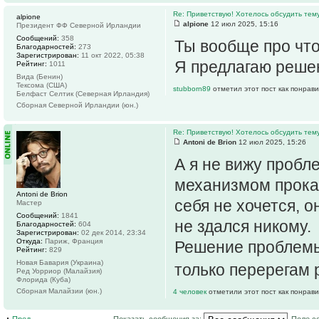
Re: Приветствую! Хотелось обсудить тем
alpione
alpione
12 июл 2025, 15:16
Президент ФФ Северной Ирландии
Сообщений:
358
Ты вообще про что
Благодарностей:
273
Зарегистрирован:
11 окт 2022, 05:38
Я предлагаю решен
Рейтинг:
1011
Вида (Бенин)
Тексома (США)
stubborn89
отметил этот пост как понрав
Белфаст Селтик (Северная Ирландия)
Сборная Северной Ирландии (юн.)
Re: Приветствую! Хотелось обсудить тем
Antoni de Brion
12 июл 2025, 15:26
А я не вижу пробл
механизмом прокачк
Antoni de Brion
себя не хочется, о
Мастер
Сообщений:
1841
не здался никому.
Благодарностей:
604
Зарегистрирован:
02 дек 2014, 23:34
Откуда:
Париж, Франция
Решение проблемы 
Рейтинг:
829
Новая Бавария (Украина)
только перерегам
Ред Уорриор (Малайзия)
Флорида (Куба)
Сборная Малайзии (юн.)
4 человек
отметили этот пост как понрав
Пред.
Показать сообщения за:
Поле с