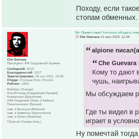
Походу, если тако
стопам обменных.
Re: Приветствую! Хотелось обсудить тем
Che Guevara
12 июл 2025, 11:39
alpione писал(а
Che Guevara
Che Guevara 
Президент ФФ Саудовской Аравии
Сообщений:
4215
Кому то дают 
Благодарностей:
1017
Зарегистрирован:
18 сен 2011, 16:40
чушь, наигрыв
Откуда:
Столица Руси, Россия
Рейтинг:
1004
Вайперс (Уганда)
Мы обсуждаем ра
Аль-Иттихад (Саудовская Аравия)
Комерсиал (Бразилия)
АФК Академия (Теркс и Кайкос)
Панатинаикос (Греция)
зам. в Венеция (Италия)
Где ты видел в 
зам. в Арменио (Аргентина)
зам. в Аукас (Эквадор)
играет в условн
Сборная Уганды (нац.)
Ну помечтай тогда