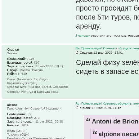
просто просидит б
после 5ти туров, 
аренду.
2 человек
отметили этот пост как понрав
Re: Приветствую! Хотелось обсудить тем
Спартак
Спартак
12 июл 2025, 14:01
Знаток
Сообщений:
2946
Сделай физу зелён
Благодарностей:
807
Зарегистрирован:
31 янв 2008, 18:47
сидеть в запасе вс
Откуда:
Москва, Россия
Рейтинг:
649
Светс (Антигуа и Барбуда)
Картилех (Джибути)
Спартак (Дубница-над-Вагом, Словакия)
Сборная Антигуа и Барбуда (юн.)
Re: Приветствую! Хотелось обсудить тем
alpione
alpione
12 июл 2025, 14:45
Президент ФФ Северной Ирландии
Сообщений:
358
Благодарностей:
273
Antoni de Brion
Зарегистрирован:
11 окт 2022, 05:38
Рейтинг:
1011
Вида (Бенин)
alpione писал
Тексома (США)
Белфаст Селтик (Северная Ирландия)