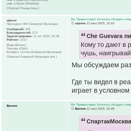
зам. в Аукас (Эквадор)
Сборная Уганды (нац.)
Re: Приветствую! Хотелось обсудить тем
alpione
alpione
12 июл 2025, 10:18
Президент ФФ Северной Ирландии
Сообщений:
358
Благодарностей:
273
Che Guevara пи
Зарегистрирован:
11 окт 2022, 05:38
Рейтинг:
1011
Кому то дают в 
Вида (Бенин)
Тексома (США)
чушь, наигрывай
Белфаст Селтик (Северная Ирландия)
Сборная Северной Ирландии (юн.)
Мы обсуждаем раз
Где ты видел в ре
играет в условном
Re: Приветствую! Хотелось обсудить тем
Barrem
Barrem
12 июл 2025, 10:49
СпартакМосква