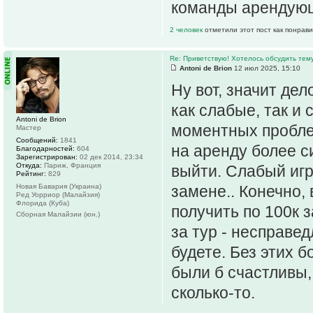
команды арендую
2 человек
отметили этот пост как понрав
Re: Приветствую! Хотелось обсудить тем
Antoni de Brion
12 июл 2025, 15:10
Ну вот, значит де
как слабые, так и
Antoni de Brion
моментных проблем
Мастер
Сообщений:
1841
на аренду более с
Благодарностей:
604
Зарегистрирован:
02 дек 2014, 23:34
Откуда:
Париж, Франция
выйти. Слабый игр
Рейтинг:
829
Новая Бавария (Украина)
замене.. Конечно, 
Ред Уорриор (Малайзия)
Флорида (Куба)
получить по 100к 
Сборная Малайзии (юн.)
за тур - несправед
будете. Без этих б
были б счастливы,
сколько-то.