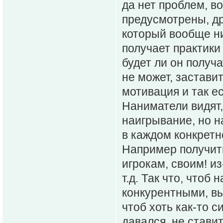
да нет проблем, в
предусмотрены, др
который вообще ни
получает практики 
будет ли он получа
не может, застави
мотивация и так е
Наниматели видят,
наигрывание, но н
в каждом конкретн
Например получить
игрокам, своим! из
т.д. Так что, чтоб
конкурентными, вы
чтоб хоть как-то 
давался, не ставит