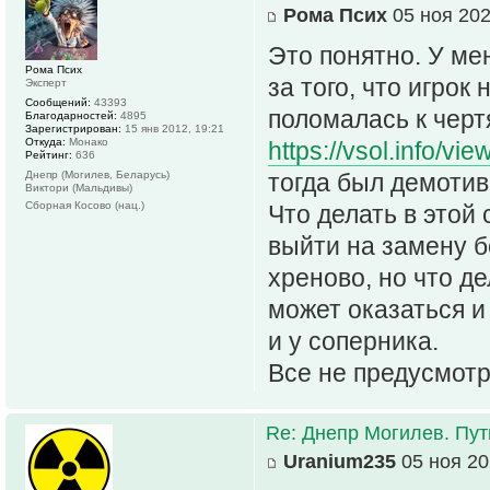
Рома Псих
05 ноя 202
Это понятно. У ме
Рома Псих
за того, что игрок
Эксперт
Сообщений:
43393
поломалась к черт
Благодарностей:
4895
Зарегистрирован:
15 янв 2012, 19:21
Откуда:
Монако
https://vsol.info/v
Рейтинг:
636
Днепр (Могилев, Беларусь)
тогда был демотив
Виктори (Мальдивы)
Сборная Косово (нац.)
Что делать в этой 
выйти на замену б
хреново, но что де
может оказаться и
и у соперника.
Все не предусмот
Re: Днепр Могилев. Пут
Uranium235
05 ноя 20