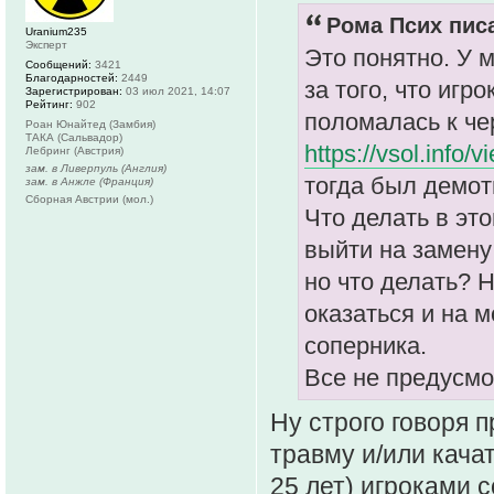
Рома Псих писа
Uranium235
Эксперт
Это понятно. У 
Сообщений:
3421
Благодарностей:
2449
за того, что игр
Зарегистрирован:
03 июл 2021, 14:07
Рейтинг:
902
поломалась к че
Роан Юнайтед (Замбия)
ТАКА (Сальвадор)
https://vsol.info
Лебринг (Австрия)
зам. в Ливерпуль (Англия)
тогда был демот
зам. в Анжле (Франция)
Сборная Австрии (мол.)
Что делать в это
выйти на замену
но что делать? Н
оказаться и на м
соперника.
Все не предусм
Ну строго говоря 
травму и/или кача
25 лет) игроками с