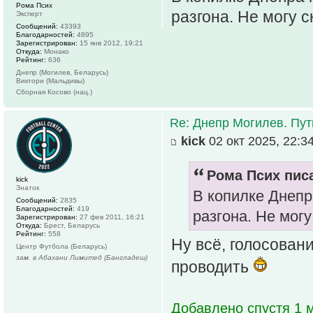
Рома Псих
разгона. Не могу с
Эксперт
Сообщений:
43393
Благодарностей:
4895
Зарегистрирован:
15 янв 2012, 19:21
Откуда:
Монако
Рейтинг:
636
Днепр (Могилев, Беларусь)
Виктори (Мальдивы)
Сборная Косово (нац.)
Re: Днепр Могилев. Пут
kick
02 окт 2025, 22:3
Рома Псих писа
kick
Знаток
В копилке Днепр
Сообщений:
2835
Благодарностей:
419
разгона. Не могу
Зарегистрирован:
27 фев 2011, 16:21
Откуда:
Брест, Беларусь
Рейтинг:
558
Ну всё, голосован
Центр Футбола (Беларусь)
зам. в Абахани Лимитед (Бангладеш)
проводить
Добавлено спустя 1 м