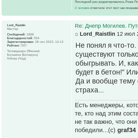
Последний раз редактировалось Рома Псих
2 человек
отметили этот пост как понрав
Re: Днепр Могилев. Пут
Lord_Raistlin
Мастер
Lord_Raistlin
12 июл 2
Сообщений:
1868
Благодарностей:
554
Зарегистрирован:
28 сен 2023, 14:13
Не понял я что-то.
Рейтинг:
557
Тегевадзаро (Япония)
существуют только
Белшина (Беларусь)
Гейзер (Чад)
обыгрывать. И, ка
будет в бетон!" Или
Да и вообще тему 
страха...
Есть менеджеры, кото
те, кто над этим сос
не так важно, что он
победили...(с)
graf34