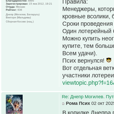
Правила:
Благодарностей:
4895
Зарегистрирован:
15 янв 2012, 19:21
Откуда:
Монако
Менеджеры, которы
Рейтинг:
636
Днепр (Могилев, Беларусь)
кровные всолики, 
Виктори (Мальдивы)
Сборная Косово (нац.)
Сроки проведения 
Один лотерейный б
Можно купить нео
купите, тем больш
Всем удачи).
Псих вернулся!
Вот отдельная вет
участники лотереи
viewtopic.php?f=1
Re: Днепр Могилев. Пут
Рома Псих
02 окт 202
В копилке Днепра 