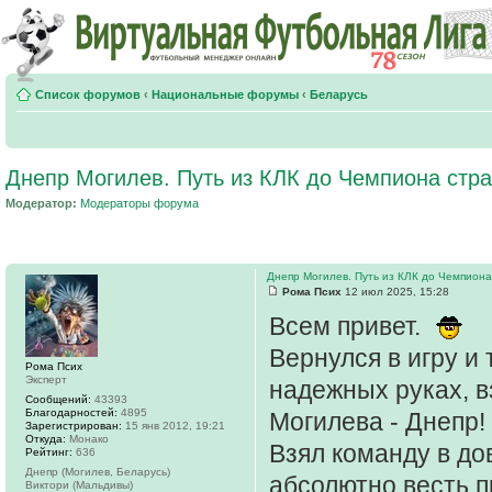
Список форумов
‹
Национальные форумы
‹
Беларусь
Днепр Могилев. Путь из КЛК до Чемпиона стр
Модератор:
Модераторы форума
Днепр Могилев. Путь из КЛК до Чемпиона
Рома Псих
12 июл 2025, 15:28
Всем привет.
Вернулся в игру и
Рома Псих
Эксперт
надежных руках, в
Сообщений:
43393
Благодарностей:
4895
Могилева - Днепр!
Зарегистрирован:
15 янв 2012, 19:21
Откуда:
Монако
Взял команду в до
Рейтинг:
636
Днепр (Могилев, Беларусь)
абсолютно весть п
Виктори (Мальдивы)