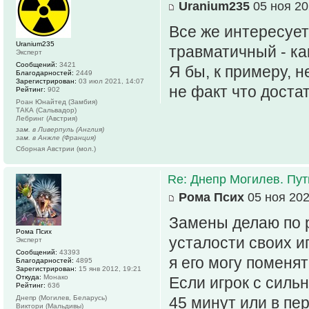
Uranium235
05 ноя 20
Все же интересует
Uranium235
травматичный - ка
Эксперт
Сообщений:
3421
Я бы, к примеру, н
Благодарностей:
2449
Зарегистрирован:
03 июл 2021, 14:07
не факт что доста
Рейтинг:
902
Роан Юнайтед (Замбия)
ТАКА (Сальвадор)
Лебринг (Австрия)
зам. в Ливерпуль (Англия)
зам. в Анжле (Франция)
Сборная Австрии (мол.)
Re: Днепр Могилев. Пут
Рома Псих
05 ноя 202
Замены делаю по р
Рома Псих
усталости своих иг
Эксперт
Сообщений:
43393
я его могу поменят
Благодарностей:
4895
Зарегистрирован:
15 янв 2012, 19:21
Откуда:
Монако
Если игрок с силь
Рейтинг:
636
Днепр (Могилев, Беларусь)
45 минут или в пе
Виктори (Мальдивы)