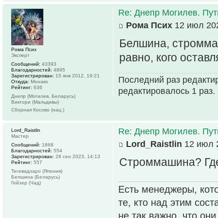
Re: Днепр Могилев. Пут
Рома Псих
12 июл 202
Белшина, стромма
Рома Псих
равно, кого оставл
Эксперт
Сообщений:
43393
Благодарностей:
4895
Зарегистрирован:
15 янв 2012, 19:21
Последний раз редактир
Откуда:
Монако
Рейтинг:
636
редактировалось 1 раз.
Днепр (Могилев, Беларусь)
Виктори (Мальдивы)
Сборная Косово (нац.)
Re: Днепр Могилев. Пут
Lord_Raistlin
Мастер
Lord_Raistlin
12 июл 2
Сообщений:
1868
Благодарностей:
554
Зарегистрирован:
28 сен 2023, 14:13
Строммашина? Где
Рейтинг:
557
Тегевадзаро (Япония)
Белшина (Беларусь)
Гейзер (Чад)
Есть менеджеры, кото
те, кто над этим сос
не так важно, что он