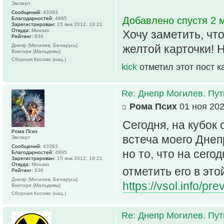
Эксперт
Сообщений:
43393
Добавлено спустя 2 м
Благодарностей:
4895
Зарегистрирован:
15 янв 2012, 19:21
Откуда:
Монако
Хочу заметить, что
Рейтинг:
636
Днепр (Могилев, Беларусь)
желтой карточки! 
Виктори (Мальдивы)
Сборная Косово (нац.)
kick
отметил этот пост 
Re: Днепр Могилев. Пут
Рома Псих
01 ноя 202
Сегодня, на кубок 
Рома Псих
встеча моего Днеп
Эксперт
Сообщений:
43393
но то, что на сего
Благодарностей:
4895
Зарегистрирован:
15 янв 2012, 19:21
Откуда:
Монако
отметить его в эт
Рейтинг:
636
Днепр (Могилев, Беларусь)
https://vsol.info/p
Виктори (Мальдивы)
Сборная Косово (нац.)
Re: Днепр Могилев. Пут