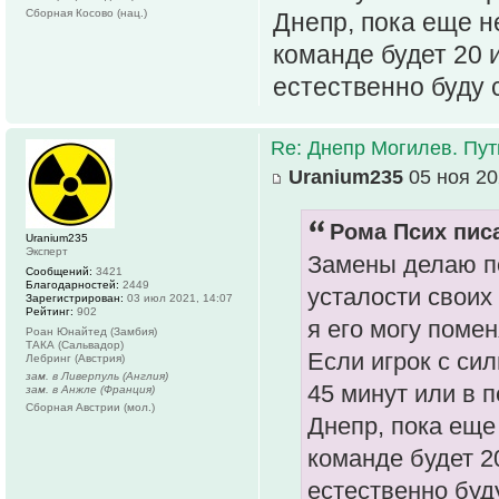
Сборная Косово (нац.)
Днепр, пока еще не
команде будет 20 и
естественно буду 
Re: Днепр Могилев. Пут
Uranium235
05 ноя 20
Рома Псих писа
Uranium235
Эксперт
Замены делаю по
Сообщений:
3421
Благодарностей:
2449
усталости своих 
Зарегистрирован:
03 июл 2021, 14:07
Рейтинг:
902
я его могу помен
Роан Юнайтед (Замбия)
ТАКА (Сальвадор)
Если игрок с си
Лебринг (Австрия)
зам. в Ливерпуль (Англия)
45 минут или в 
зам. в Анжле (Франция)
Сборная Австрии (мол.)
Днепр, пока еще 
команде будет 20
естественно буд