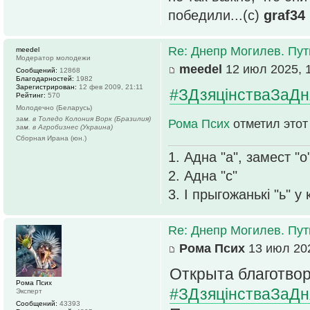
победили...(с)
graf34
Re: Днепр Могилев. Пут
meedel
Модератор молодежи
meedel
12 июл 2025, 
Сообщений:
12868
Благодарностей:
1982
Зарегистрирован:
12 фев 2009, 21:11
#ЗДзяцінстваЗаДн
Рейтинг:
570
Молодечно (Беларусь)
зам. в Толедо Колония Ворк (Бразилия)
Рома Псих
отметил этот
зам. в Агробизнес (Украина)
Сборная Ирана (юн.)
1. Адна "а", замест "о
2. Адна "с"
3. І прыгожанькі "ь" у
Re: Днепр Могилев. Пут
Рома Псих
13 июл 202
Открыта благотвор
Рома Псих
#ЗДзяцінстваЗаДн
Эксперт
Сообщений:
43393