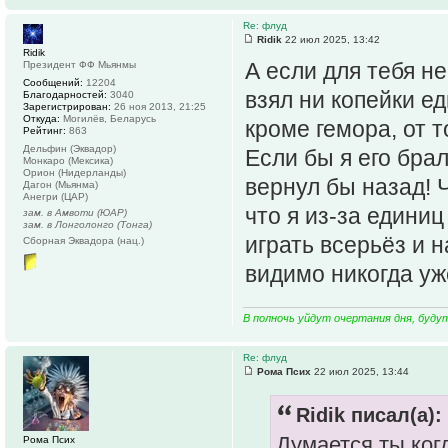
Re: флуд
Ridik
22 июл 2025, 13:42
Ridik
А если для тебя н
Президент ФФ Мьянмы
Сообщений:
12204
взял ни копейки ед
Благодарностей:
3040
Зарегистрирован:
26 ноя 2013, 21:25
Откуда:
Могилёв, Беларусь
кроме гемора, от т
Рейтинг:
863
Дельфин (Эквадор)
Если бы я его брал
Монкаро (Мексика)
Орион (Нидерланды)
вернул бы назад! Ч
Дагон (Мьянма)
Анегри (ЦАР)
что я из-за единиц
зам. в Амвоти (ЮАР)
зам. в Лонголонго (Тонга)
играть всерьёз и н
Сборная Эквадора (нац.)
видимо никогда уж
В полночь уйдут очертания дня, буду
Re: флуд
Рома Псих
22 июл 2025, 13:44
Ridik писал(а):
Думается ты когд
Рома Псих