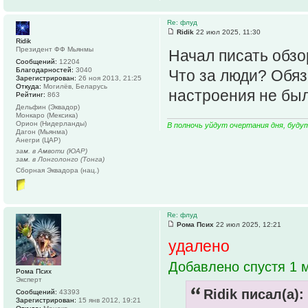
Re: флуд
Ridik
22 июл 2025, 11:30
Ridik
Президент ФФ Мьянмы
Начал писать обз
Сообщений:
12204
Благодарностей:
3040
Что за люди? Обяз
Зарегистрирован:
26 ноя 2013, 21:25
Откуда:
Могилёв, Беларусь
настроения не был
Рейтинг:
863
Дельфин (Эквадор)
Монкаро (Мексика)
Орион (Нидерланды)
В полночь уйдут очертания дня, буду
Дагон (Мьянма)
Анегри (ЦАР)
зам. в Амвоти (ЮАР)
зам. в Лонголонго (Тонга)
Сборная Эквадора (нац.)
Re: флуд
Рома Псих
22 июл 2025, 12:21
удалено
Добавлено спустя 1 м
Рома Псих
Эксперт
Ridik писал(а):
Сообщений:
43393
Зарегистрирован:
15 янв 2012, 19:21