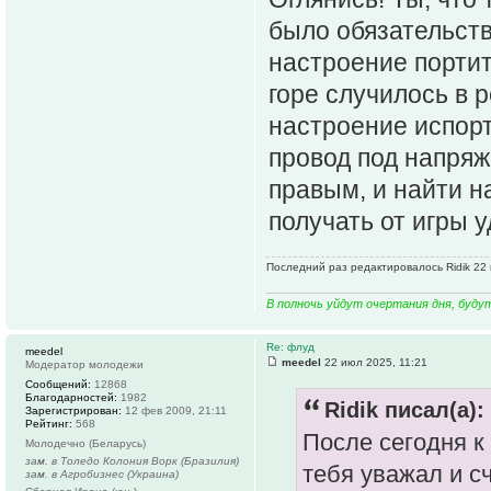
было обязательств
настроение портит
горе случилось в р
настроение испорт
провод под напряж
правым, и найти н
получать от игры 
Последний раз редактировалось Ridik 22 
В полночь уйдут очертания дня, буду
Re: флуд
meedel
meedel
22 июл 2025, 11:21
Модератор молодежи
Сообщений:
12868
Благодарностей:
1982
Ridik писал(а):
Зарегистрирован:
12 фев 2009, 21:11
Рейтинг:
568
После сегодня к
Молодечно (Беларусь)
зам. в Толедо Колония Ворк (Бразилия)
тебя уважал и с
зам. в Агробизнес (Украина)