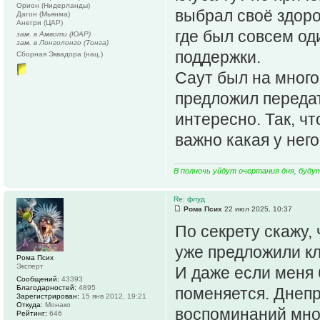
Орион (Нидерланды)
выбрал своё здоро
Дагон (Мьянма)
Анегри (ЦАР)
где был совсем од
зам. в Амвоти (ЮАР)
зам. в Лонголонго (Тонга)
поддержки.
Сборная Эквадора (нац.)
Саут был на много
предложил передат
интересно. Так, чт
важно какая у него
В полночь уйдут очертания дня, буду
Re: флуд
Рома Псих
22 июл 2025, 10:37
По секрету скажу, 
уже предложили клу
Рома Псих
Эксперт
И даже если меня 
Сообщений:
43393
Благодарностей:
4895
поменяется. Днепр,
Зарегистрирован:
15 янв 2012, 19:21
Откуда:
Монако
воспоминаний мног
Рейтинг:
646