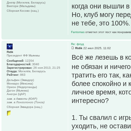
Днепр (Могилев, Беларусь)
когда они вышли в
Виктори (Мальдивы)
Сборная Косово (нац.)
Но, клуб могу пере
не тебе, это 100%
Fantomas
отметил этот пост как понравив
Re: флуд
Ridik
22 июл 2025, 11:02
Ridik
Всё же лезешь в к
Президент ФФ Мьянмы
Сообщений:
12204
Благодарностей:
3040
не обязан и ничег
Зарегистрирован:
26 ноя 2013, 21:25
Откуда:
Могилёв, Беларусь
тратить его так, к
Рейтинг:
863
Дельфин (Эквадор)
более спокойно и 
Монкаро (Мексика)
Орион (Нидерланды)
личное время, кото
Дагон (Мьянма)
Анегри (ЦАР)
интересно?
зам. в Амвоти (ЮАР)
зам. в Лонголонго (Тонга)
Сборная Эквадора (нац.)
1. Ты свалил с игр
уходить, не остави