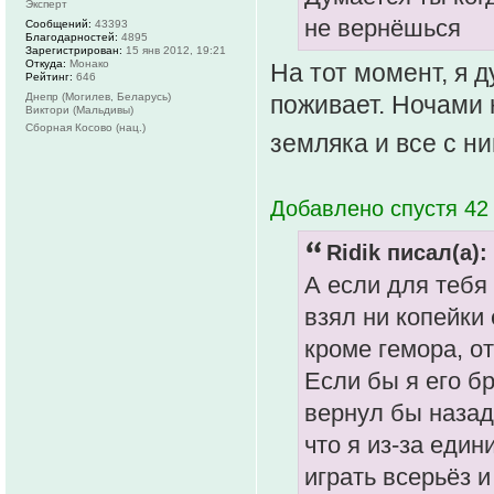
Эксперт
не вернёшься
Сообщений:
43393
Благодарностей:
4895
Зарегистрирован:
15 янв 2012, 19:21
Откуда:
Монако
На тот момент, я 
Рейтинг:
646
Днепр (Могилев, Беларусь)
поживает. Ночами н
Виктори (Мальдивы)
Сборная Косово (нац.)
земляка и все с н
Добавлено спустя 42
Ridik писал(а):
А если для тебя
взял ни копейки 
кроме гемора, от
Если бы я его бр
вернул бы назад!
что я из-за един
играть всерьёз и