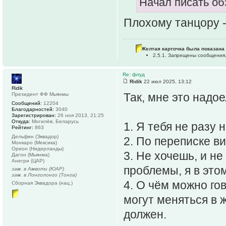
Начал писать об
Плохому танцору 
Желтая карточка была показана 
2.5.1. Запрещены сообщения
Re: флуд
Ridik
22 июл 2025, 13:12
Ridik
Так, мне это надое
Президент ФФ Мьянмы
Сообщений:
12204
Благодарностей:
3040
Зарегистрирован:
26 ноя 2013, 21:25
Откуда:
Могилёв, Беларусь
1. Я тебя не разу 
Рейтинг:
863
Дельфин (Эквадор)
2. По переписке в
Монкаро (Мексика)
Орион (Нидерланды)
3. Не хочешь, и н
Дагон (Мьянма)
Анегри (ЦАР)
проблемы, я в этом
зам. в Амвоти (ЮАР)
зам. в Лонголонго (Тонга)
4. О чём можно го
Сборная Эквадора (нац.)
могут меняться в 
должен.