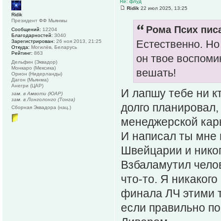
Re: флуд
Ridik
22 июл 2025, 13:25
Ridik
Президент ФФ Мьянмы
Рома Псих писа
Сообщений:
12204
Благодарностей:
3040
Естественно. Но 
Зарегистрирован:
26 ноя 2013, 21:25
Откуда:
Могилёв, Беларусь
Рейтинг:
863
он твое воспоми
Дельфин (Эквадор)
Монкаро (Мексика)
вешать!
Орион (Нидерланды)
Дагон (Мьянма)
Анегри (ЦАР)
И лапшу тебе ни к
зам. в Амвоти (ЮАР)
зам. в Лонголонго (Тонга)
долго планировал,
Сборная Эквадора (нац.)
менеджерской кар
И написал ты мне н
Швейцарии и никог
Взбаламутил челов
что-то. Я никакого
финала ЛЧ этими т
если правильно по