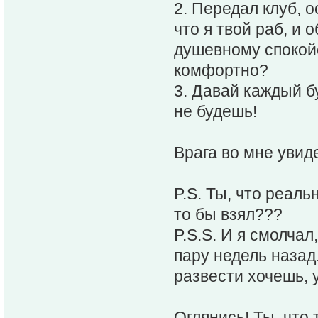
2. Передал клуб, о
что я твой раб, и 
душевному спокойс
комфортно?
3. Давай каждый б
не будешь!
Врага во мне увид
P.S. Ты, что реаль
то бы взял???
P.S.S. И я смолчал
пару недель назад.
развести хочешь, 
Оглянись! Ты, что