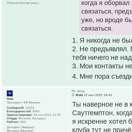
когда я оборвал
Сборная Косово (нац.)
связаться, пред
уже, но вроде б
связаться.
1. Я никогда не б
2. Не предъявлял. 
тебя ничего не над
3. Мои контакты не
4. Мне пора съезд
Re: флуд
Ridik
22 июл 2025, 09:43
Ridik
Ты наверное не в 
Президент ФФ Мьянмы
Сообщений:
12204
Саутгемптон, когд
Благодарностей:
3040
Зарегистрирован:
26 ноя 2013, 21:25
Откуда:
Могилёв, Беларусь
я искренне хотел 
Рейтинг:
863
Дельфин (Эквадор)
клуба тут не прич
Монкаро (Мексика)