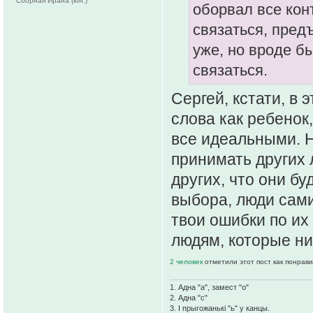
Сборная Ирана (юн.)
оборвал все кон
связаться, пред
уже, но вроде б
связаться.
Сергей, кстати, в
слова как ребенок
все идеальными. Н
принимать других 
других, что они б
выбора, люди сами
твои ошибки по их
людям, которые ни
2 человек
отметили этот пост как понрав
1. Адна "а", замест "о"
2. Адна "с"
3. І прыгожанькі "ь" у канцы.