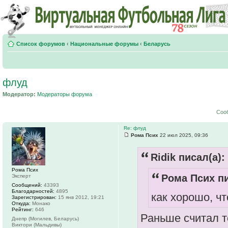
Список форумов
‹
Национальные форумы
‹
Беларусь
флуд
Модератор:
Модераторы форума
Соо
Re: флуд
Рома Псих
22 июл 2025, 09:36
Ridik писал(а):
Рома Псих
Рома Псих пи
Эксперт
Сообщений:
43393
Благодарностей:
4895
как хорошо, ч
Зарегистрирован:
15 янв 2012, 19:21
Откуда:
Монако
Рейтинг:
646
Раньше считал т
Днепр (Могилев, Беларусь)
Виктори (Мальдивы)