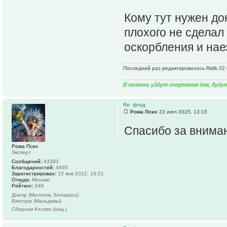
Кому тут нужен док
плохого не сделал
оскорбления и наез
Последний раз редактировалось Ridik 22 
В полночь уйдут очертания дня, буду
Re: флуд
Рома Псих
22 июл 2025, 13:15
Спасибо за внима
Рома Псих
Эксперт
Сообщений:
43393
Благодарностей:
4895
Зарегистрирован:
15 янв 2012, 19:21
Откуда:
Монако
Рейтинг:
646
Днепр (Могилев, Беларусь)
Виктори (Мальдивы)
Сборная Косово (нац.)