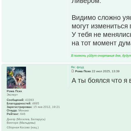
Ливером.
Видимо сложно уяс
могут измениться 
У тебя не менялис
на тот момент дум
В полночь уйдут очертания дня, буду
Re: флуд
Рома Псих
22 июл 2025, 13:39
А ты боялся что я 
Рома Псих
Эксперт
Сообщений:
43393
Благодарностей:
4895
Зарегистрирован:
15 янв 2012, 19:21
Откуда:
Монако
Рейтинг:
646
Днепр (Могилев, Беларусь)
Виктори (Мальдивы)
Сборная Косово (нац.)