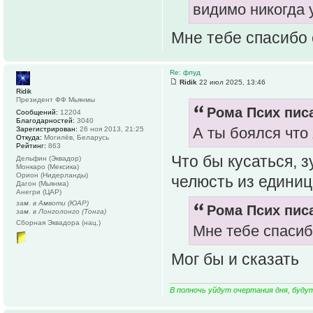
видимо никогда 
Мне тебе спасибо 
Re: флуд
Ridik
22 июл 2025, 13:46
Ridik
Президент ФФ Мьянмы
Рома Псих писа
Сообщений:
12204
Благодарностей:
3040
А ты боялся что
Зарегистрирован:
26 ноя 2013, 21:25
Откуда:
Могилёв, Беларусь
Рейтинг:
863
Что бы кусаться, 
Дельфин (Эквадор)
Монкаро (Мексика)
Орион (Нидерланды)
челюсть из единиц
Дагон (Мьянма)
Анегри (ЦАР)
зам. в Амвоти (ЮАР)
Рома Псих писа
зам. в Лонголонго (Тонга)
Сборная Эквадора (нац.)
Мне тебе спасиб
Мог бы и сказать
В полночь уйдут очертания дня, буду