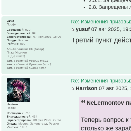
2.5.1. Запрещен
2.8. Запрещены 
Re: Изменения призовых 
yusuf
Профи
yusuf
07 авг 2025, 19:
Сообщений:
620
Благодарностей:
99
Зарегистрирован:
07 июл 2007, 16:00
Третий пункт дейс
Откуда:
Россия
Рейтинг:
599
Аль-Харайтият СК (Катар)
Пиза (Италия)
ЗЕД (Египет)
зам. в сборной России (нац.)
зам. в сборной Франции (мол.)
зам. в сборной Китая (юн.)
Re: Изменения призовых 
Harrison
07 авг 2025, 
NeLermontov пи
Harrison
Профи
Сообщений:
755
Благодарностей:
434
Теперь вопрос к
Зарегистрирован:
09 фев 2025, 22:14
Откуда:
Москва, Зеленоград, Россия
столько же зара
Рейтинг:
1037