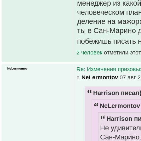
менеджер из какой
человеческом план
деление на мажоро
ты в Сан-Марино д
побежишь писать 
2 человек
отметили этот
Re: Изменения призовых 
NeLermontov
NeLermontov
07 авг 2
Harrison писал(
NeLermontov 
Harrison пи
Не удивител
Сан-Марино