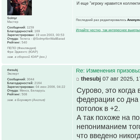
И еще "игроку нравится коллекти
Solmyr
Последний раз редактировалось
Anonym
Мастер
Сообщений:
1159
Играйте честно, так интереснее выигры
Благодарностей:
169
Зарегистрирован:
19 ноя 2003, 00:53
Откуда:
Телега - @SolmyrIbnWaliBarad
Рейтинг:
540
ПЕПО (Финляндия)
Фри Эджентс (ЮАР)
зам. в сборной ЮАР (юн.)
Re: Изменения призовых 
thesubj
Эксперт
thesubj
07 авг 2025, 1
Сообщений:
3044
Благодарностей:
2164
Зарегистрирован:
04 июн 2006, 04:22
Сурово, это когда
Откуда:
Минск, Беларусь
Рейтинг:
508
федерации со дна 
зам. в Борнмут (Англия)
потолок в +2.
А так похоже на п
непониманием того
что введено никогд