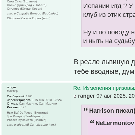
Сика Сика (Боливия)
Испании итд ? У
Полис (Тринидад и Тобаго)
Стилерс (Южная Корея)
клуб из этих стр
зам. в Санрайз Болерс (Барбадос)
Сборная Южной Кореи (мол.)
Ну и по поводу 
и ныть на судьбу
В реале львиную д
тебе вводные, дума
Re: Изменения призовых 
ranger
Мастер
ranger
07 авг 2025, 20
Сообщений:
1161
Зарегистрирован:
15 янв 2010, 23:24
Откуда:
Сан-Марино, Сан-Марино
Рейтинг:
877
Harrison писал(
Нью Вайбс (Амер. Виргины)
Тре Фиори (Сан-Марино)
Роассо Кумамото (Япония)
NeLermontov 
зам. в сборной Сан-Марино (юн.)