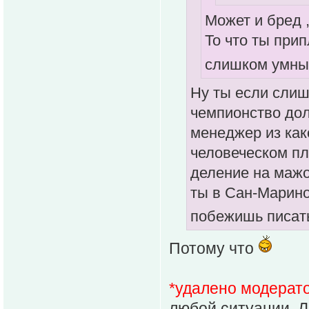
Может и бред 
То что ты при
слишком умн
Ну ты если слиш
чемпионство долж
менеджер из как
человеческом пл
деление на мажо
ты в Сан-Марино
побежишь писат
Потому что
*удалено модерат
любой ситуации. Л