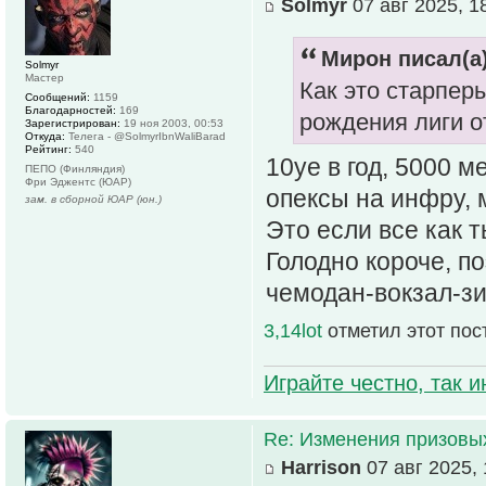
Solmyr
07 авг 2025, 1
Мирон писал(а)
Solmyr
Мастер
Как это старперы
Сообщений:
1159
Благодарностей:
169
рождения лиги о
Зарегистрирован:
19 ноя 2003, 00:53
Откуда:
Телега - @SolmyrIbnWaliBarad
Рейтинг:
540
10уе в год, 5000 м
ПЕПО (Финляндия)
Фри Эджентс (ЮАР)
опексы на инфру, 
зам. в сборной ЮАР (юн.)
Это если все как т
Голодно короче, по
чемодан-вокзал-з
3,14lot
отметил этот пос
Играйте честно, так 
Re: Изменения призовых 
Harrison
07 авг 2025, 