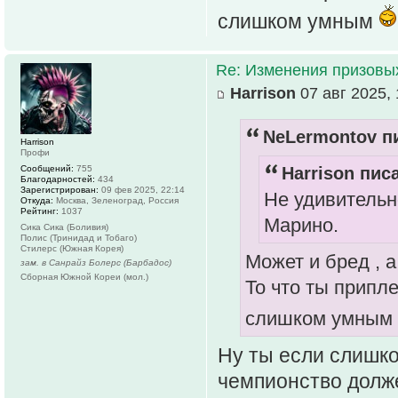
слишком умным
Re: Изменения призовых 
Harrison
07 авг 2025, 
NeLermontov пи
Harrison
Профи
Сообщений:
755
Harrison писа
Благодарностей:
434
Зарегистрирован:
09 фев 2025, 22:14
Не удивительн
Откуда:
Москва, Зеленоград, Россия
Рейтинг:
1037
Марино.
Сика Сика (Боливия)
Полис (Тринидад и Тобаго)
Стилерс (Южная Корея)
Может и бред , 
зам. в Санрайз Болерс (Барбадос)
Сборная Южной Кореи (мол.)
То что ты припл
слишком умным
Ну ты если слишко
чемпионство должен