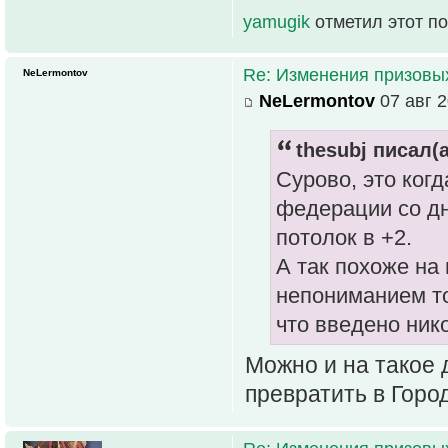
yamugik
отметил этот п
Re: Изменения призовых 
NeLermontov
NeLermontov
07 авг 2
thesubj писал(а
Сурово, это ког
федерации со дн
потолок в +2.
А так похоже на
непониманием то
что введено нико
Можно и на такое 
превратить в Город