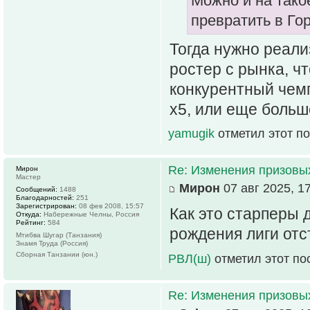
Можно и на тако
превратить в Го
Тогда нужно реали
ростер с рынка, ч
конкурентный чемп 
х5, или еще больш
yamugik
отметил этот п
Re: Изменения призовых 
Мирон
Мастер
Мирон
07 авг 2025, 1
Сообщений:
1488
Благодарностей:
251
Зарегистрирован:
08 фев 2008, 15:57
Как это старперы д
Откуда:
Набережные Челны, Россия
Рейтинг:
584
рождения лиги отс
Мтибва Шугар (Танзания)
Знамя Труда (Россия)
Сборная Танзании (юн.)
РВЛ(ш)
отметил этот по
Re: Изменения призовых 