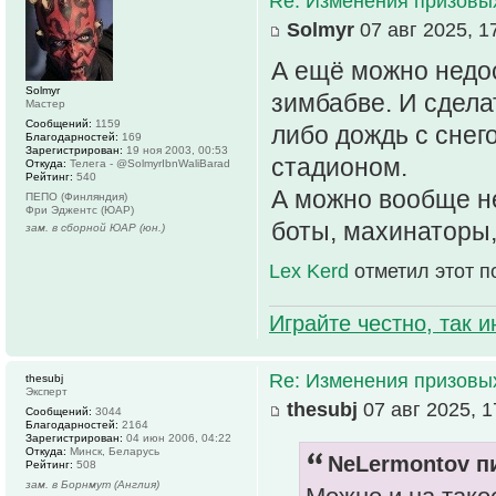
Re: Изменения призовых 
Solmyr
07 авг 2025, 1
А ещё можно недо
Solmyr
зимбабве. И сдела
Мастер
Сообщений:
1159
либо дождь с снег
Благодарностей:
169
Зарегистрирован:
19 ноя 2003, 00:53
стадионом.
Откуда:
Телега - @SolmyrIbnWaliBarad
Рейтинг:
540
А можно вообще не
ПЕПО (Финляндия)
Фри Эджентс (ЮАР)
боты, махинаторы,
зам. в сборной ЮАР (юн.)
Lex Kerd
отметил этот п
Играйте честно, так 
Re: Изменения призовых 
thesubj
Эксперт
thesubj
07 авг 2025, 1
Сообщений:
3044
Благодарностей:
2164
Зарегистрирован:
04 июн 2006, 04:22
Откуда:
Минск, Беларусь
NeLermontov пи
Рейтинг:
508
зам. в Борнмут (Англия)