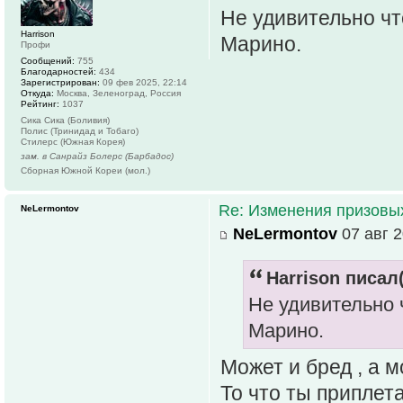
Не удивительно чт
Harrison
Марино.
Профи
Сообщений:
755
Благодарностей:
434
Зарегистрирован:
09 фев 2025, 22:14
Откуда:
Москва, Зеленоград, Россия
Рейтинг:
1037
Сика Сика (Боливия)
Полис (Тринидад и Тобаго)
Стилерс (Южная Корея)
зам. в Санрайз Болерс (Барбадос)
Сборная Южной Кореи (мол.)
Re: Изменения призовых 
NeLermontov
NeLermontov
07 авг 2
Harrison писал(
Не удивительно 
Марино.
Может и бред , а 
То что ты приплет