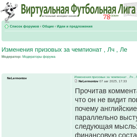
Список форумов
‹
Общие
‹
Идеи и предложения
Изменения призовых за чемпионат , Лч , Ле
Модератор:
Модераторы форума
Изменения призовых за чемпионат , Лч , 
NeLermontov
NeLermontov
07 авг 2025, 17:33
Прочитав коммента
что он не видит п
почему английские
параллельно высту
следующая мысль:
финансовую сост