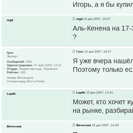
Игорь, а я бы купи
mgd
13 дек 2007, 16:07
mgd
Аль-Кенена на 17-
?
Грин
13 дек 2007, 18:27
Грин
Эксперт
Я уже вчера нашёл
Сообщений:
4381
Зарегистрирован:
07 май 2006, 14:11
Поэтому только ес
Откуда:
Людвигсфельде, Германия
Рейтинг:
430
Ноккви (Исландия)
Универсидад (Коста-Рика)
Laptik
15 дек 2007, 12:41
Laptik
Может, кто хочет 
на рынке, разбира
Вячеслав
16 дек 2007, 14:40
Вячеслав