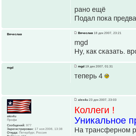
рано ещё
Подал пока предв
Вячеслав
18 дек 2007, 23:21
Вячеслав
mgd
Ну, как сказать. в
mgd
19 дек 2007, 01:31
mgd
теперь 4
alex4u
23 дек 2007, 23:03
Коллеги !
alex4u
Уникальное п
Профи
Сообщений:
977
На трансферном р
Зарегистрирован:
17 ноя 2006, 13:38
Откуда:
Петербург, Россия