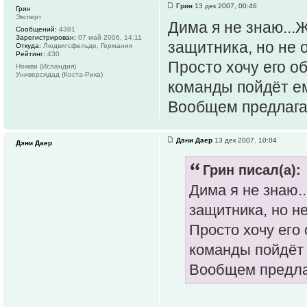
Грин
13 дек 2007, 00:46
Грин
Эксперт
Дима я не знаю...
Сообщений:
4381
Зарегистрирован:
07 май 2006, 14:11
защитника, но не о
Откуда:
Людвигсфельде, Германия
Рейтинг:
430
Просто хочу его о
Ноккви (Исландия)
Универсидад (Коста-Рика)
команды пойдёт ем
Вообщем предлагай
Дэни Даер
13 дек 2007, 10:04
Дэни Даер
Грин писал(а):
Дима я не знаю.
защитника, но не
Просто хочу его
команды пойдёт 
Вообщем предлаг