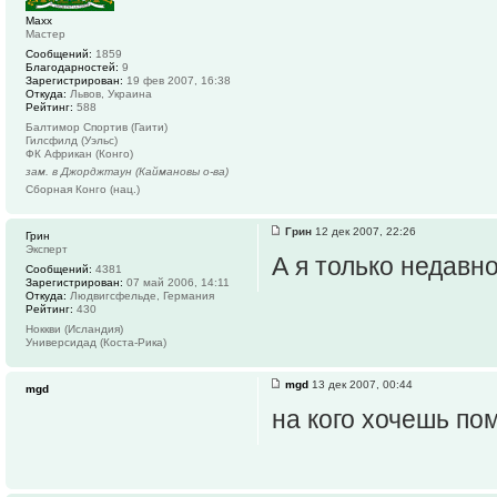
Maxx
Мастер
Сообщений:
1859
Благодарностей:
9
Зарегистрирован:
19 фев 2007, 16:38
Откуда:
Львов, Украина
Рейтинг:
588
Балтимор Спортив (Гаити)
Гилсфилд (Уэльс)
ФК Африкан (Конго)
зам. в Джорджтаун (Каймановы о-ва)
Сборная Конго (нац.)
Грин
12 дек 2007, 22:26
Грин
Эксперт
А я только недавно
Сообщений:
4381
Зарегистрирован:
07 май 2006, 14:11
Откуда:
Людвигсфельде, Германия
Рейтинг:
430
Ноккви (Исландия)
Универсидад (Коста-Рика)
mgd
13 дек 2007, 00:44
mgd
на кого хочешь по