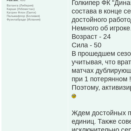
Рейтинг:
466
Голкипер ФК "Дина
Ватанга (Либерия)
Карши (Узбекистан)
состава в конце с
Катрин Флон (Гаити)
Пальмафлор (Боливия)
достойного работо
Фуэнлабраде (Испания)
Немного об игроке
Возраст - 24
Сила - 50
В прошедшем сезон
учитывая, что вра
матчах дублирующе
при 1 потерянном !!
Поэтому, активизи
Ждем достойных п
единиц. Также сов
исключительно се