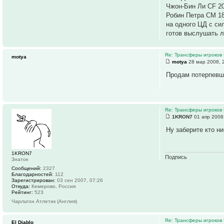
Чжон-Бин Ли CF 20
Робин Петра CM 18
на одного ЦД с си
готов выслушать л
Re: Трансферы игроков 
motya
motya
28 мар 2008, 
Продам потерпевше
Re: Трансферы игроков 
1KRON7
01 апр 2008
Ну заберите кто н
1KRON7
Подпись
Знаток
Сообщений:
2327
Благодарностей:
112
Зарегистрирован:
03 сен 2007, 07:26
Откуда:
Кемерово, Россия
Рейтинг:
523
Чарльтон Атлетик (Англия)
Re: Трансферы игроков 
El Diablo