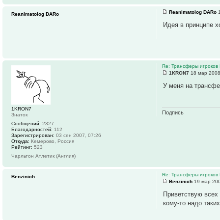
Reanimatolog DARo
1
Reanimatolog DARo
Идея в принципе х
Re: Трансферы игроков 
1KRON7
18 мар 2008
У меня на трансфе
1KRON7
Подпись
Знаток
Сообщений:
2327
Благодарностей:
112
Зарегистрирован:
03 сен 2007, 07:26
Откуда:
Кемерово, Россия
Рейтинг:
523
Чарльтон Атлетик (Англия)
Re: Трансферы игроков 
Benzinich
Benzinich
19 мар 200
Приветствую всех 
кому-то надо таких