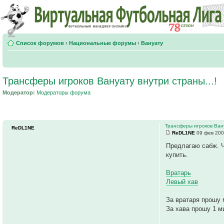
Список форумов
‹
Национальные форумы
‹
Вануату
Трансферы игроков Вануату внутри страны...!
Модератор:
Модераторы форума
Трансферы игроков Вану
ReDL1NE
ReDL1NE
09 фев 200
Предлагаю сабж. Ч
купить.
Вратарь
Левый хав
За вратаря прошу 
За хава прошу 1 ми