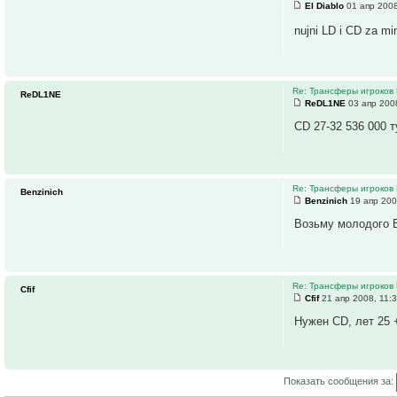
El Diablo
01 апр 2008
nujni LD i CD za min
Re: Трансферы игроков 
ReDL1NE
ReDL1NE
03 апр 200
CD 27-32 536 000 т
Re: Трансферы игроков 
Benzinich
Benzinich
19 апр 200
Возьму молодого В
Re: Трансферы игроков 
Cfif
Cfif
21 апр 2008, 11:
Нужен CD, лет 25
Показать сообщения за: