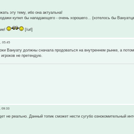
ать эту тему, ибо она актуальна!
родажи купил бы нападающего - очень хорошего... (хотелось бы Вануатца
ние!
[/url]
, 05:45
ки Вануату должны сначала продоваться на внутреннем рынке, а потом 
игроков не претендую.
, 09:33
дет не реально. Данный топик сможет нести сугубо ознокомительный инт