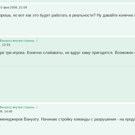
0 фев 2008, 21:09
ороша, но вот как это будет работать в реальности? Ну давайте конечно
Вануату внутри страны...!
, 12:53
ре три игрока. Конечно слабаваты, но вдруг каму пригодятся. Возможен
Вануату внутри страны...!
8, 14:46
менеджеров Вануату. Начинаю стройку команды с разрушения - на прода
.