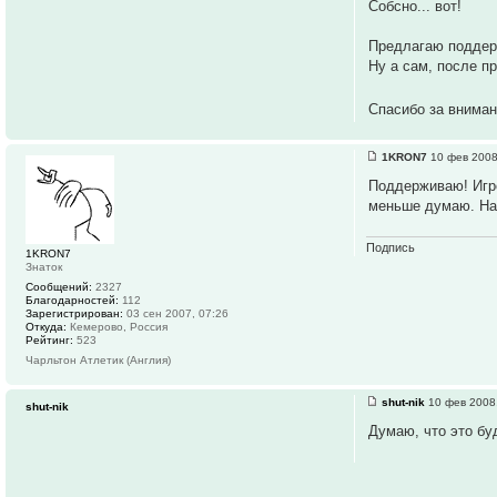
Собсно... вот!
Предлагаю поддерж
Ну а сам, после п
Спасибо за внима
1KRON7
10 фев 2008
Поддерживаю! Игро
меньше думаю. На 
Подпись
1KRON7
Знаток
Сообщений:
2327
Благодарностей:
112
Зарегистрирован:
03 сен 2007, 07:26
Откуда:
Кемерово, Россия
Рейтинг:
523
Чарльтон Атлетик (Англия)
shut-nik
10 фев 2008
shut-nik
Думаю, что это бу