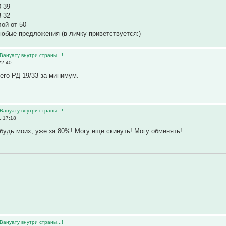
 39
 32
лой от 50
юбые предложения (в личку-приветствуется:)
Вануату внутри страны...!
22:40
го РД 19/33 за минимум.
Вануату внутри страны...!
, 17:18
ибудь моих, уже за 80%! Могу еще скинуть! Могу обменять!
Вануату внутри страны...!