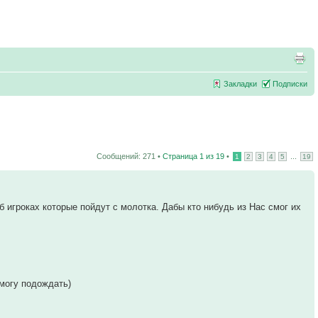
Закладки
Подписки
Сообщений: 271 •
Страница
1
из
19
•
...
1
2
3
4
5
19
игроках которые пойдут с молотка. Дабы кто нибудь из Нас смог их
 могу подождать)