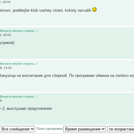
, 18:34
imum, podderjite klub vashey strani, kotoriy razvalili
Вануату внутри страны...!
8, 16:02
угриков)
Вануату внутри страны...!
8, 13:33
ануатца на воспитание для сборной. По программе обмена на любого и
Вануату внутри страны...!
39
 +-2, выслушаю предложения
Поле сортировки