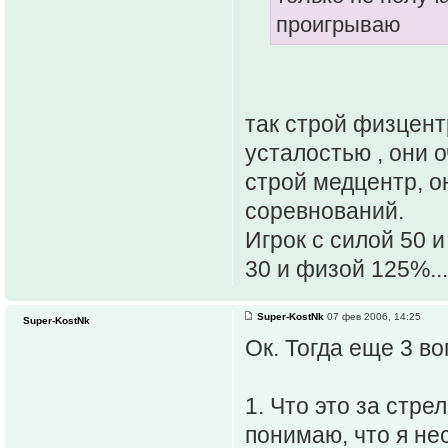
проигрываю
так строй физцент
усталостью , они о
строй медцентр, о
соревнований.
Игрок с силой 50 
30 и физой 125%...
Super-KostNk
07 фев 2006, 14:25
Super-KostNk
Ок. Тогда еще 3 во
1. Что это за стр
понимаю, что я нес