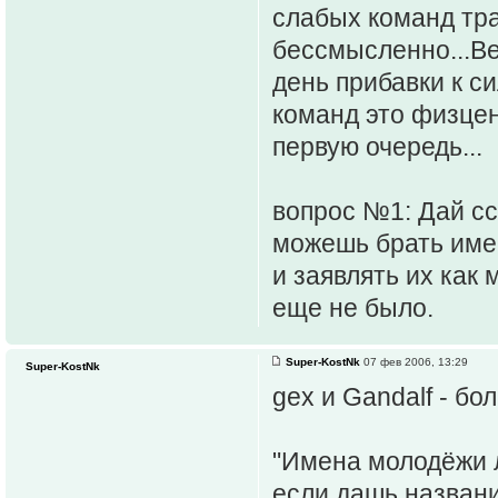
слабых команд тра
бессмысленно...Ве
день прибавки к с
команд это физцен
первую очередь...
вопрос №1: Дай ссы
можешь брать име
и заявлять их как 
еще не было.
Super-KostNk
07 фев 2006, 13:29
Super-KostNk
gex и Gandalf - б
"Имена молодёжи л
если дашь название