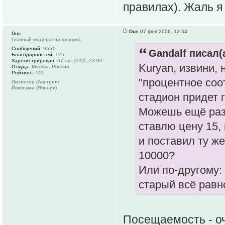
правилах). Жаль я
Dus
07 фев 2006, 12:54
Dus
Главный модератор форума
Сообщений:
9551
Gandalf писал(а
Благодарностей:
125
Зарегистрирован:
07 окт 2002, 23:00
Kuryan, извини,
Откуда:
Москва, Россия
Рейтинг:
700
"процентное соо
Лизингер (Австрия)
Йокогама (Япония)
стадион придет 
Можешь ещё раз 
ставлю цену 15,
и поставил ту же
10000?
Или по-другому:
старый всё равн
Посещаемость - о