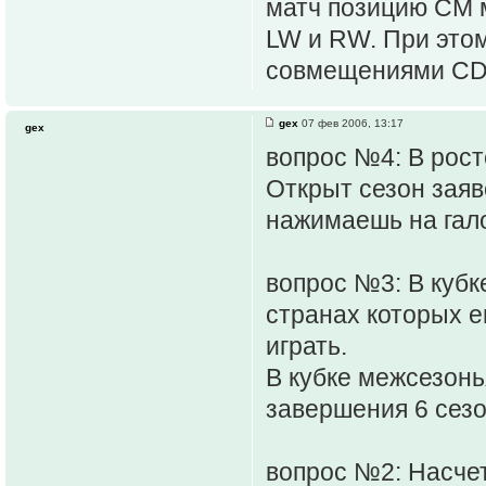
матч позицию CM м
LW и RW. При этом
совмещениями CD/
gex
07 фев 2006, 13:17
gex
вопрос №4: В рост
Открыт сезон заяв
нажимаешь на галоч
вопрос №3: В кубк
странах которых е
играть.
В кубке межсезонья
завершения 6 сезо
вопрос №2: Насчет