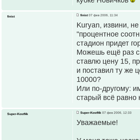
finist
07 фев 2006, 11:34
finist
Kuryan, извини, н
"процентное соотн
стадион придет го
Можешь ещё раз ск
ставлю цену 15, п
и поставил ту же ц
10000?
Или по-другому: и
старый всё равно 
Super-KostNk
07 фев 2006, 12:33
Super-KostNk
Уважаемые!