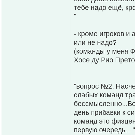
тебе надо ещё, кр
"
- кроме игроков и
или не надо?
(команды у меня Ф
Хосе ду Рио Прето
"вопрос №2: Насче
слабых команд тра
бессмысленно...Ве
день прибавки к с
команд это физцен
первую очередь... "