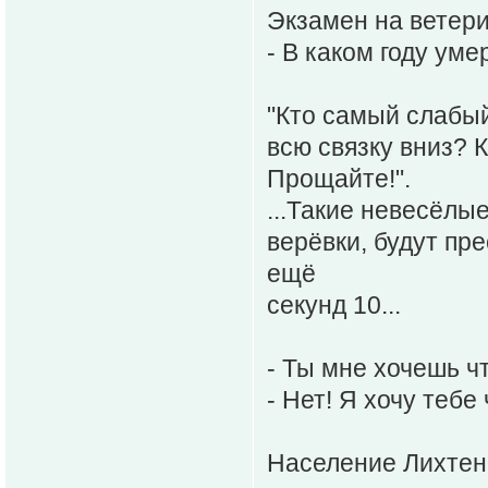
Экзамен на ветер
- В каком году ум
"Кто самый слабый
всю связку вниз? 
Прощайте!".
...Такие невесёлы
верёвки, будут пр
ещё
секунд 10...
- Ты мне хочешь ч
- Нет! Я хочу тебе
Население Лихте