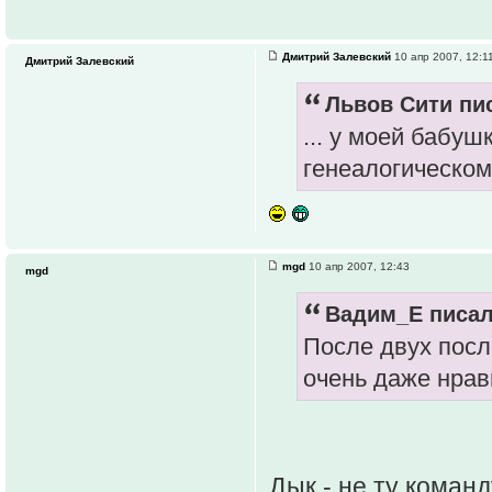
Дмитрий Залевский
10 апр 2007, 12:1
Дмитрий Залевский
Львов Сити пис
... у моей бабу
генеалогическом
mgd
10 апр 2007, 12:43
mgd
Вадим_E писал
После двух посл
очень даже нрав
Дык - не ту команд