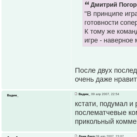
Дмитрий Погоре
"В принципе игр
готовности сопе
К тому же коман
игре - наверное 
После двух послед
очень даже нравит
Вадим_
09 апр 2007, 22:54
Вадим_
кстати, подумал и
послематчевые ко
прикольный комме
Дэни Даер
09 апр 2007, 23:07