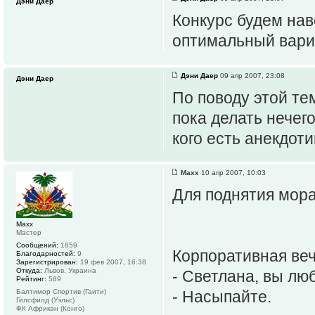
Дэни Даер
Конкурс будем нав
оптимальный вариа
Дэни Даер
09 апр 2007, 23:08
Дэни Даер
По поводу этой те
пока делать нечег
кого есть анекдоти
Maxx
10 апр 2007, 10:03
Для поднятия мора
Maxx
Мастер
Сообщений:
1859
Корпоративная веч
Благодарностей:
9
Зарегистрирован:
19 фев 2007, 16:38
Откуда:
Львов, Украина
- Светлана, вы лю
Рейтинг:
589
Балтимор Спортив (Гаити)
- Насыпайте.
Гилсфилд (Уэльс)
ФК Африкан (Конго)