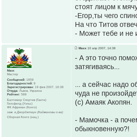
стоят лицом к мячу
-Егор,ты чего спи
На что Титов отвеч
- Может тебе и не 
Maxx
10 апр 2007, 14:38
- А это точно пом
затягиваясь...
Maxx
Мастер
Сообщений:
1859
... а сейчас надо 
Благодарностей:
9
Зарегистрирован:
19 фев 2007, 16:38
Откуда:
Львов, Украина
чуда не произойдет
Рейтинг:
589
Балтимор Спортив (Гаити)
(с) Амаяк Акопян.
Гилсфилд (Уэльс)
ФК Африкан (Конго)
зам. в Джорджтаун (Каймановы о-ва)
Сборная Конго (нац.)
- Мамочка - а поче
обыкновенную?!