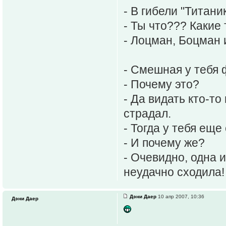
- В гибели "Титани
- Ты что??? Какие
- Лоцман, Боцман 
- Смешная у тебя
- Почему это?
- Да видать кто-т
страдал.
- Тогда у тебя ещ
- И почему же?
- Очевидно, одна 
неудачно сходила!
Дэни Даер
10 апр 2007, 10:36
Дэни Даер