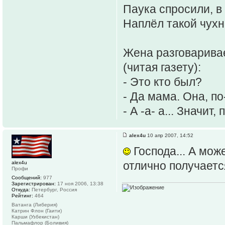
Паука спросили, в
Наплёл такой чухни
Жена разговаривае
(читая газету):
- Это кто был?
- Да мама. Она, п
- А -а- а... Значит
alex4u
10 апр 2007, 14:52
Господа... А мож
отлично получаетс
alex4u
Профи
Сообщений:
977
Зарегистрирован:
17 ноя 2006, 13:38
Откуда:
Петербург, Россия
Рейтинг:
464
Ватанга (Либерия)
Катрин Флон (Гаити)
Карши (Узбекистан)
Пальмафлор (Боливия)