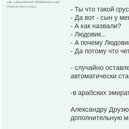
зам. в Джорджтаун (Каймановы о-ва)
Сборная Конго (нац.)
- Ты что такой гру
- Да вот - сын у ме
- А как назвали?
- Людовик...
- А почему Людовик
- Да потому что ч
- случайно оставл
автоматически ст
-в арабских эмира
Александру Друзю
дополнительную м