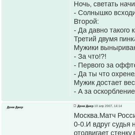
Ночь, светать начи
- Солнышко всходи
Второй:
- Да давно такого 
Третий двумя пинк
Мужики вынырива
- За что!?!
- Первого за оффто
- Да ты что охрен
Мужик достает вес
- А за оскорбление 
Дэни Даер
10 апр 2007, 14:14
Дэни Даер
Москва.Матч Росси
0-0.И вдруг судья
отодвигает стенку