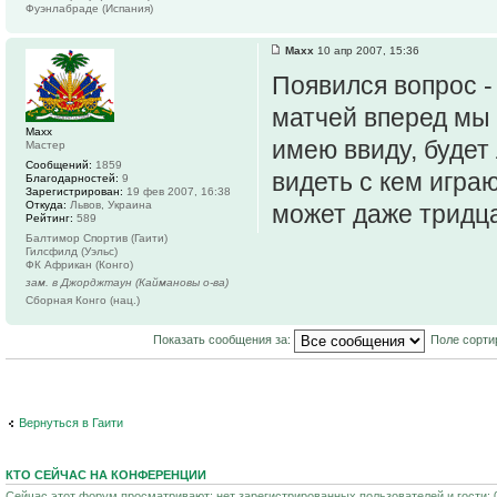
Фуэнлабраде (Испания)
Maxx
10 апр 2007, 15:36
Появился вопрос -
матчей вперед мы 
Maxx
имею ввиду, будет 
Мастер
Сообщений:
1859
видеть с кем играю
Благодарностей:
9
Зарегистрирован:
19 фев 2007, 16:38
Откуда:
Львов, Украина
может даже тридц
Рейтинг:
589
Балтимор Спортив (Гаити)
Гилсфилд (Уэльс)
ФК Африкан (Конго)
зам. в Джорджтаун (Каймановы о-ва)
Сборная Конго (нац.)
Показать сообщения за:
Поле сорти
Вернуться в Гаити
КТО СЕЙЧАС НА КОНФЕРЕНЦИИ
Сейчас этот форум просматривают: нет зарегистрированных пользователей и гости: 