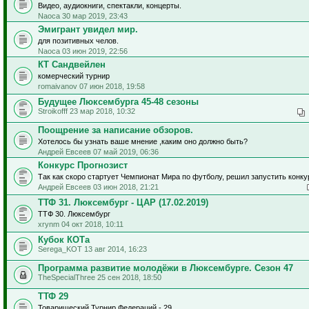
Видео, аудиокниги, спектакли, концерты.
Naoca 30 мар 2019, 23:43
Эмигрант увидел мир.
для позитивных челов.
Naoca 03 июн 2019, 22:56
КТ Сандвейлен
комерческий турнир
romaivanov 07 июн 2018, 19:58
Будущее Люксембурга 45-48 сезоны
Stroikofff 23 мар 2018, 10:32
Поощрение за написание обзоров.
Хотелось бы узнать ваше мнение ,каким оно должно быть?
Андрей Евсеев 07 май 2019, 06:36
Конкурс Прогнозист
Так как скоро стартует Чемпионат Мира по футболу, решил запустить конку
Андрей Евсеев 03 июн 2018, 21:21
ТТФ 31. Люксембург - ЦАР (17.02.2019)
ТТФ 30. Люксембург
xrynm 04 окт 2018, 10:11
Кубок КОТа
Serega_KOT 13 авг 2014, 16:23
Программа развитие молодёжи в Люксембурге. Сезон 47
TheSpecialThree 25 сен 2018, 18:50
ТТФ 29
Товарищеский Турнир Федераций - 29