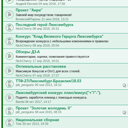
Андрей Евсеев 04 апр 2018, 17:56
Проект ''Анри''
Завоюй мир посредством товарняков!
ВолжскийПарень 21 июн 2018, 13:21
Последний герой Люксембурга
NickCherry 08 апр 2018, 20:31
Конкурс "Клад Великого Герцога Люксембурга"
Возрождение конкурса с небольшими изменениями в правилах
NickCherry 08 апр 2018, 20:04
Обзоры Д3-А
Комментарии, оценки, пожелания приветствуются
NickCherry 17 апр 2018, 18:01
Оптимальные расстановки
Максимум бонусов и Опт1 для всех стилей.
NickCherry 07 апр 2018, 17:27
ТТФ-27/Люксембург-Бразилия/18.03
pitt_penguins 05 ноя 2013, 18:10
Люксембургский конкурс плюс/минус("+"/"-").
Поднять заработок команд с помощью конкурса.
Bambi 08 окт 2017, 14:17
Проект "Золотая молодежь II"
pitt_penguins 08 ноя 2015, 08:15
Национальная сборная
Том 30 окт 2013, 19:39