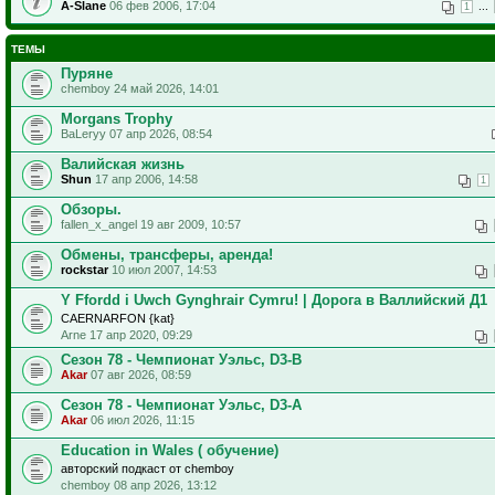
A-Slane
06 фев 2006, 17:04
...
1
ТЕМЫ
Пуряне
chemboy 24 май 2026, 14:01
Morgans Troрhy
ВаLeryy 07 апр 2026, 08:54
Валийская жизнь
Shun
17 апр 2006, 14:58
1
Обзоры.
fallen_x_angel 19 авг 2009, 10:57
Обмены, трансферы, аренда!
rockstar
10 июл 2007, 14:53
Y Ffordd i Uwch Gynghrair Cymru! | Дорога в Валлийский Д1
CAERNARFON {kat}
Arne 17 апр 2020, 09:29
Сезон 78 - Чемпионат Уэльс, D3-B
Akar
07 авг 2026, 08:59
Сезон 78 - Чемпионат Уэльс, D3-A
Akar
06 июл 2026, 11:15
Education in Wales ( обучение)
авторский подкаст от chemboy
chemboy 08 апр 2026, 13:12