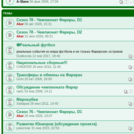
A-Slane
06 фев 2006, 17:04
...
1
ТЕМЫ
Сезон 78 - Чемпионат Фареры, D1
Akar
06 авг 2026, 15:31
Сезон 78 - Чемпионат Фареры, D2
Akar
22 июл 2026, 08:21
⚽Реальный футбол
реальные события из мира футбола и не только Фарерских островов
Dudkovda 12 янв 2017, 18:46
Национальные сборные!!!
CHEATER 20 июл 2010, 11:40
Трансферы и обмены на Фарерах
Grim 20 окт 2008, 18:09
Обсуждение чемпионата Фарер
ria01 03 янв 2008, 14:11
1
Мирокубки
Хабаров 29 июл 2011, 14:40
Сезон 76 - Чемпионат Фареры, D1
Akar
26 янв 2026, 23:07
Развитие Юниоров (обсуждение проекта)
pokerstar 31 янв 2015, 02:59