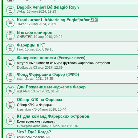
Dagbók Venjari Bóltfelagið Royn
JAkar 16 июл 2024, 19:23
Krønikurnar í Ítróttarfelag Fuglafjarðar🇫🇴
JAkar 12 июл 2024, 20:09
В штабе юниоров
CHEATER 19 апр 2010, 20:24
Фарерцы в КТ
Ганс 15 дек 2007, 09:15
Фарерские новости (Feroyar news)
актуальные новости из мира футбола Фарерских островов
Dudkovda 03 июл 2017, 12:39
Фонд Федерации Фарер (ФФФ)
sash 21 авг 2011, 17:35
Дни Рождения менеджеров Фарер
uSkAtelb 13 окт 2012, 01:20
Обзор КЛК на Фарерах
Обзор КЛК на Фарерах
krasnikov-75 04 ноя 2018, 15:44
КТ для команд Фарерских островов.
Коммерческие турниры.
Гильермо Абаскаль 09 мар 2023, 19:36
Что? Где? Когда?
конкурсы федерации