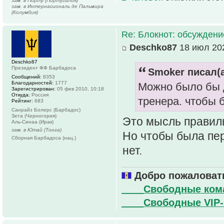
зам. в Порту (Португалия)
зам. в Интернасиональ де Пальмира
(Колумбия)
Re: Блокнот: обсуждени
Deschko87
18 июл 202
Deschko87
Президент ФФ Барбадоса
Smoker писал(а
Сообщений:
8353
Благодарностей:
1777
Можно было бы д
Зарегистрирован:
05 фев 2010, 10:18
Откуда:
Россия
тренера. чтобы 
Рейтинг:
683
Санрайз Болерс (Барбадос)
Зета (Черногория)
Это мысль правил
Аль-Синаа (Ирак)
зам. в Ютай (Тонга)
Но чтобы была пер
Сборная Барбадоса (нац.)
нет.
Добро пожаловать
____Свободные ко
____Свободные VIP