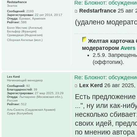
Re: Блокнот: обсуждени
Redstarfrance
Знаток
Redstarfrance
25 авг 
Сообщений:
2193
Зарегистрирован:
22 окт 2014, 20:17
Откуда:
Ереван, Армения
(удалено модерат
Рейтинг:
586
Болл Мистикс (Ангилья)
Бельфор (Франция)
Сривиджая (Индонезия)
Желтая карточка 
Сборная Ангильи (мол.)
модератором
Avers
2.5.9. Запрещен
(оффтопик).
Re: Блокнот: обсуждени
Lex Kerd
Начинающий менеджер
Lex Kerd
26 авг 2025,
Сообщений:
92
Благодарностей:
39
Зарегистрирован:
27 мар 2025, 23:29
Есть предложение 
Откуда:
Лыткарино (Московская обл.),
Россия
...", ну или как-н
Рейтинг:
512
Аль-Сахель (Саудовская Аравия)
несколько сбивает:
Сукре (Колумбия)
своих идей, предл
по мнению автора