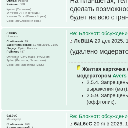
На планшетах, тел
Откуда:
Россия
Рейтинг:
588
сделать возможнос
Кршко (Словения)
Энтеббе АППК (Уганда)
будет на всю стран
Чхонан Сити (Южная Корея)
Сборная Словении (юн.)
Re: Блокнот: обсуждени
ЛеВША
Новичок
ЛеВША
29 дек 2025, 
Сообщений:
29
Зарегистрирован:
31 янв 2016, 21:07
Откуда:
Орёл, Россия
(удалено модерат
Рейтинг:
487
Олимпия (Сату-Маре, Румыния)
Тубас (Йерихон, Палестина)
Сборная Палестины (мол.)
Желтая карточка 
модератором
Avers
2.5.4. Запрещен
выpажения (мат)
2.5.9. Запрещен
(оффтопик).
Re: Блокнот: обсуждени
6aL6eC
Менеджер
6aL6eC
20 янв 2026, 1
Сообщений:
168
Благодарностей:
3