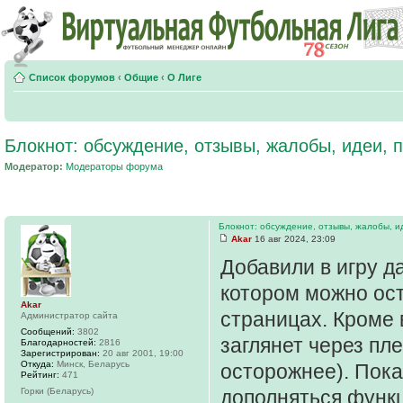
Список форумов
‹
Общие
‹
О Лиге
Блокнот: обсуждение, отзывы, жалобы, идеи,
Модератор:
Модераторы форума
Блокнот: обсуждение, отзывы, жалобы, и
Akar
16 авг 2024, 23:09
Добавили в игру д
котором можно ост
Akar
страницах. Кроме в
Администратор сайта
Сообщений:
3802
заглянет через пл
Благодарностей:
2816
Зарегистрирован:
20 авг 2001, 19:00
Откуда:
Минск, Беларусь
осторожнее). Пока
Рейтинг:
471
Горки (Беларусь)
дополняться функц