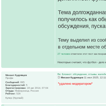
Тема долгожданная
получилось как об
обсуждения, пускай
Тему выделил из сооб
в отдельном месте об
27 человек
отметили этот пост как понра
Некоторые считают, что футбол - дело 
Re: Блокнот: обсуждение, отзывы, жалоб
Михаил Кудрявцев
Михаил Кудрявцев
11 июл 2025, 12:11
Профи
Сообщений:
895
*удалено модератором*
Благодарностей:
5
Зарегистрирован:
18 авг 2014, 07:04
Откуда:
Новокузнецк, Россия
Рейтинг:
526
Купер (Уругвай)