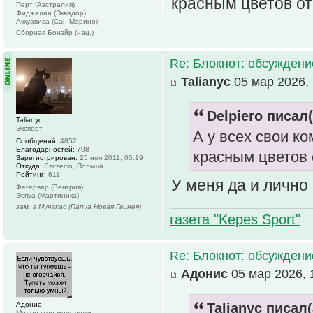
красным цветов о
Перт (Австралия)
Фиджалан (Эквадор)
Аккуавива (Сан-Марино)
Сборная Бонэйр (нац.)
Re: Блокнот: обсуждени
Talianyc
05 мар 2026, 
Delpiero писал(
Talianyc
Эксперт
А у всех свои к
Сообщений:
4852
Благодарностей:
708
красным цветов
Зарегистрирован:
25 ноя 2011, 05:19
Откуда:
Szczecin, Польша
Рейтинг:
611
У меня да и лично
Фегервар (Венгрия)
Эспуа (Мартиника)
зам. в Мунгкас (Папуа Новая Гвинея)
газета "Kepes Sport"
Re: Блокнот: обсуждени
Адонис
05 мар 2026, 
Адонис
Talianyc писал(
Модератор молодежи