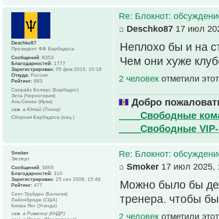
Re: Блокнот: обсуждени
Deschko87
17 июл 202
Deschko87
Неплохо бы и на с
Президент ФФ Барбадоса
Сообщений:
8353
Чем они хуже клу
Благодарностей:
1777
Зарегистрирован:
05 фев 2010, 10:18
Откуда:
Россия
2 человек
отметили этот
Рейтинг:
683
Санрайз Болерс (Барбадос)
Зета (Черногория)
Добро пожаловать
Аль-Синаа (Ирак)
зам. в Ютай (Тонга)
____Свободные ко
Сборная Барбадоса (нац.)
____Свободные VIP
Re: Блокнот: обсуждени
Smoker
Эксперт
Smoker
17 июл 2025, 
Сообщений:
5865
Благодарностей:
310
Зарегистрирован:
25 сен 2008, 15:48
Можно было бы дел
Рейтинг:
477
Сент-Труйден (Бельгия)
тренера. чтобы б
Лайонбридж (США)
Киира Янг (Уганда)
зам. в Рименсу (КНДР)
2 человек
отметили этот