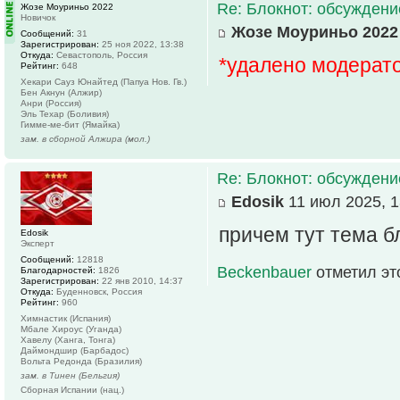
Re: Блокнот: обсуждени
Жозе Моуриньо 2022
Новичок
Жозе Моуриньо 2022
Сообщений:
31
Зарегистрирован:
25 ноя 2022, 13:38
Откуда:
Севастополь, Россия
*удалено модерат
Рейтинг:
648
Хекари Сауз Юнайтед (Папуа Нов. Гв.)
Бен Акнун (Алжир)
Анри (Россия)
Эль Техар (Боливия)
Гимме-ме-бит (Ямайка)
зам. в сборной Алжира (мол.)
Re: Блокнот: обсуждени
Edosik
11 июл 2025, 1
причем тут тема б
Edosik
Эксперт
Сообщений:
12818
Beckenbauer
отметил эт
Благодарностей:
1826
Зарегистрирован:
22 янв 2010, 14:37
Откуда:
Буденновск, Россия
Рейтинг:
960
Химнастик (Испания)
Мбале Хироус (Уганда)
Хавелу (Ханга, Тонга)
Даймондшир (Барбадос)
Вольта Редонда (Бразилия)
зам. в Тинен (Бельгия)
Сборная Испании (нац.)