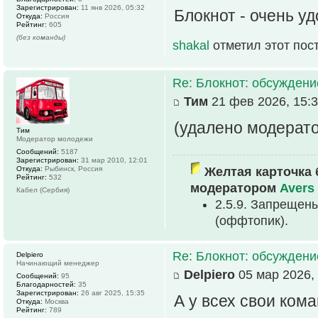
Зарегистрирован:
11 янв 2026, 05:32
Блокнот - очень у
Откуда:
Россия
Рейтинг:
605
(без команды)
shakal
отметил этот пос
Re: Блокнот: обсуждени
Тим
21 фев 2026, 15:
(удалено модерат
Тим
Модератор молодежи
Сообщений:
5187
Зарегистрирован:
31 мар 2010, 12:01
Откуда:
Рыбинск, Россия
Желтая карточка 
Рейтинг:
532
модератором
Avers
Кабел (Сербия)
2.5.9. Запрещен
(оффтопик).
Re: Блокнот: обсуждени
Delpiero
Начинающий менеджер
Delpiero
05 мар 2026, 
Сообщений:
95
Благодарностей:
35
Зарегистрирован:
26 авг 2025, 15:35
А у всех свои ком
Откуда:
Москва
Рейтинг:
789