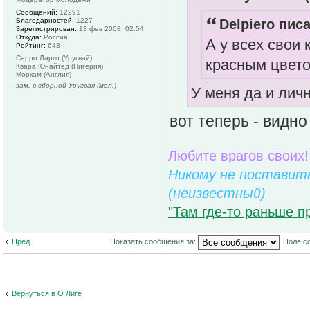
Сообщений:
12291
Delpiero писа
Благодарностей:
1227
Зарегистрирован:
13 фев 2008, 02:54
Откуда:
Россия
А у всех свои
Рейтинг:
643
Серро Ларго (Уругвай)
красным цвето
Квара Юнайтед (Нигерия)
Моркам (Англия)
зам. в сборной Уругвая (мол.)
У меня да и лич
вот теперь - видн
Любите врагов своих!
Никому не поставить
(неизвестный)
"Там где-то раньше п
Пред.
Показать сообщения за:
Поле с
Вернуться в О Лиге