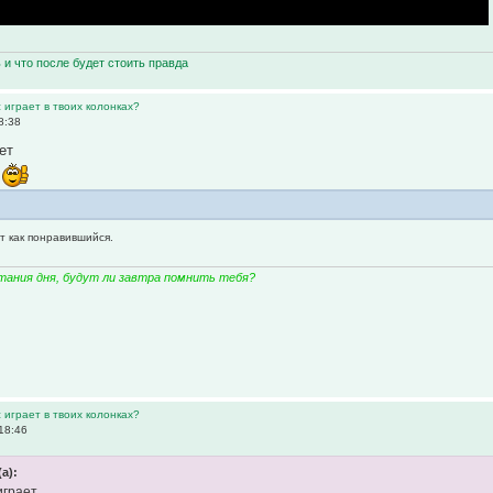
ь и что после будет стоить правда
 играет в твоих колонках?
8:38
ет
о
т как понравившийся.
тания дня, будут ли завтра помнить тебя?
 играет в твоих колонках?
18:46
(а):
играет