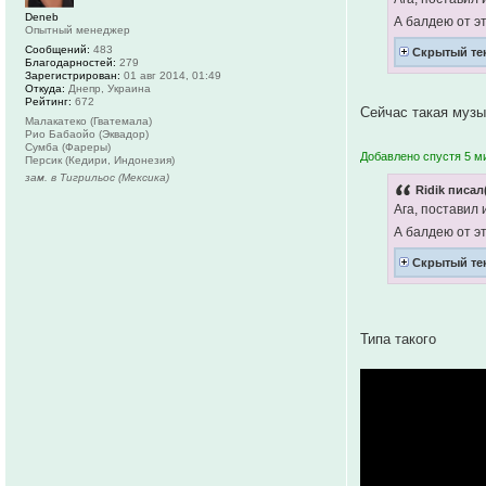
Deneb
А балдею от э
Опытный менеджер
Сообщений:
483
Скрытый те
Благодарностей:
279
Зарегистрирован:
01 авг 2014, 01:49
Откуда:
Днепр, Украина
Рейтинг:
672
Сейчас такая муз
Малакатеко (Гватемала)
Рио Бабаойо (Эквадор)
Сумба (Фареры)
Добавлено спустя 5 м
Персик (Кедири, Индонезия)
зам. в Тигрильос (Мексика)
Ridik писал
Ага, поставил 
А балдею от э
Скрытый те
Типа такого