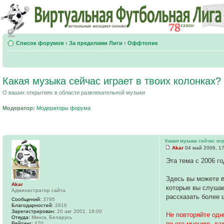
Список форумов
‹
За пределами Лиги
‹
Оффтопик
Какая музыка сейчас играет в твоих колонках?
О ваших открытиях в области развлекательной музыки
Модератор:
Модераторы форума
Какая музыка сейчас иг
Akar
04 май 2006, 1
Эта тема с 2006 г
Здесь вы можете
Akar
которые вы слушае
Администратор сайта
рассказать более 
Сообщений:
3795
Благодарностей:
2816
Зарегистрирован:
20 авг 2001, 19:00
Не повторяйте одн
Откуда:
Минск, Беларусь
по его мнению, да
Рейтинг:
470