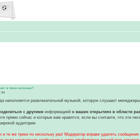
рает в твоих колонках?
7:34
ода наполняется развлекательной музыкой, которую слушают менеджеры
поделиться с другими
информацией
о ваших открытиях в области ра
те прямо сейчас и которые вам нравятся, если вы считаете, что эти пес
широкой аудитории.
и и те же треки по нескольку раз! Модератор вправе удалять сообщени
же если следующие сообщения с ними опубликовал другой пользователь