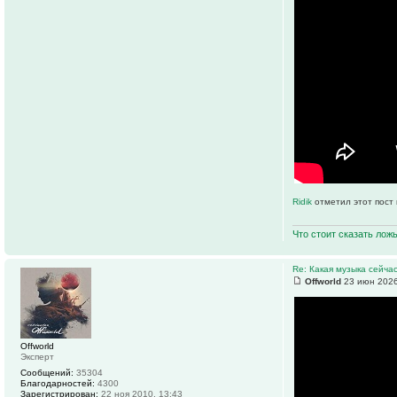
Ridik
отметил этот пост
Что стоит сказать лож
Re: Какая музыка сейчас
Offworld
23 июн 2026
Offworld
Эксперт
Сообщений:
35304
Благодарностей:
4300
Зарегистрирован:
22 ноя 2010, 13:43