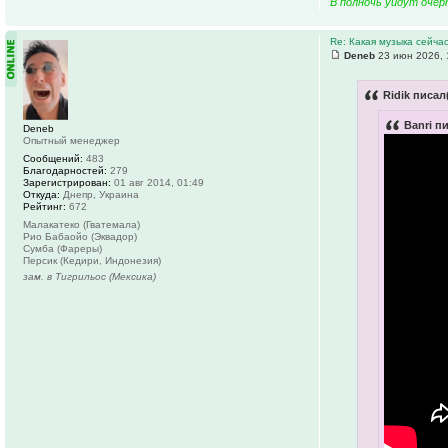
В полночь уйдут очер
Re: Какая музыка сейчас
Deneb
23 июн 2026, 
Ridik писал
Banri п
Deneb
Опытный менеджер
Сообщений:
483
Благодарностей:
279
Зарегистрирован:
01 авг 2014, 01:49
Откуда:
Днепр, Украина
Рейтинг:
672
Малакатеко (Гватемала)
Рио Бабаойо (Эквадор)
Сумба (Фареры)
Персик (Кедири, Индонезия)
зам. в Тигрильос (Мексика)