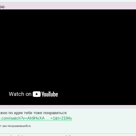
(а):
лжно по идее тебе тоже понравиться
be.com/watch?v=Ah9HxXA ... =1&t=2194s
т как понравившийся.