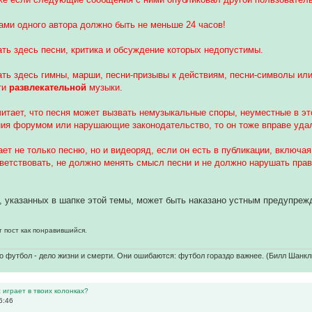
ми одного автора должно быть не меньше 24 часов!
ать здесь песни, критика и обсуждение которых недопустимы.
ать здесь гимны, марши, песни-призывы к действиям, песни-символы или
ти
развлекательной
музыки.
итает, что песня может вызвать немузыкальные споры, неуместные в э
ния форумом или нарушающие законодательство, то он тоже вправе уда
ет не только песню, но и видеоряд, если он есть в публикации, включа
ветствовать, не должно менять смысл песни и не должно нарушать пра
 указанных в шапке этой темы, может быть наказано устным предупрежд
т пост как понравившийся.
о футбол - дело жизни и смерти. Они ошибаются: футбол гораздо важнее. (Билл Шанкл
 играет в твоих колонках?
6:46