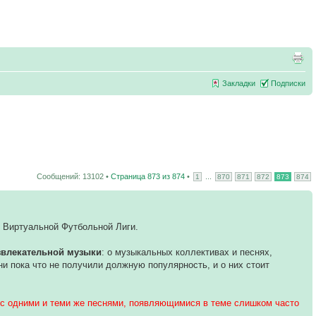
Закладки
Подписки
Сообщений: 13102 •
Страница
873
из
874
•
...
1
870
871
872
873
874
 Виртуальной Футбольной Лиги.
звлекательной музыки
: о музыкальных коллективах и песнях,
ни пока что не получили должную популярность, и о них стоит
я с одними и теми же песнями, появляющимися в теме слишком часто
.