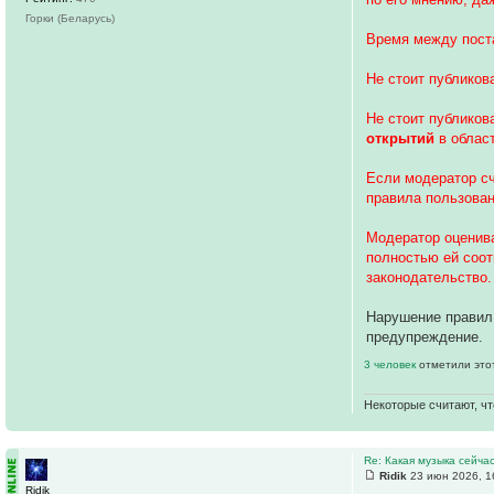
Горки (Беларусь)
Время между поста
Не стоит публиков
Не стоит публиков
открытий
в облас
Если модератор сч
правила пользова
Модератор оценива
полностью ей соот
законодательство.
Нарушение правил,
предупреждение.
3 человек
отметили это
Некоторые считают, чт
Re: Какая музыка сейчас
Ridik
23 июн 2026, 1
Ridik