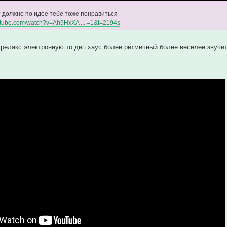
т должно по идее тебе тоже понравиться
utube.com/watch?v=Ah9HxXA ... =1&t=2194s
 релакс электронную то дип хаус более ритмичный более веселее звучи