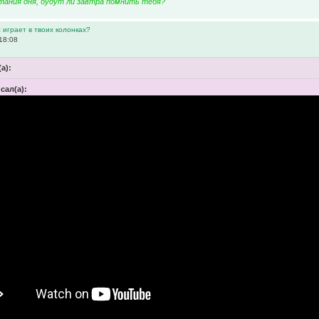
тания дня, будут ли завтра помнить тебя?
 играет в твоих колонках?
18:08
(а):
исал(а):