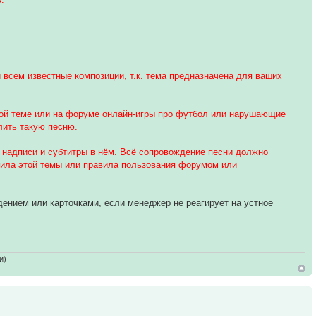
 всем известные композиции, т.к. тема предназначена для ваших
той теме или на форуме онлайн-игры про футбол или нарушающие
лить такую песню.
я надписи и субтитры в нём. Всё сопровождение песни должно
вила этой темы или правила пользования форумом или
ением или карточками, если менеджер не реагирует на устное
и)