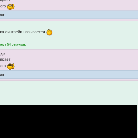
того
кст
ыка синтвейв называется
инут 54 секунды:
(а):
играет
того
кст