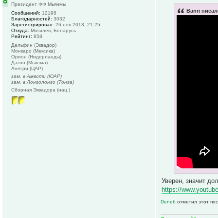
Президент ФФ Мьянмы
Banri писал
Сообщений:
12198
Благодарностей:
3032
Зарегистрирован:
26 ноя 2013, 21:25
Откуда:
Могилёв, Беларусь
Рейтинг:
858
Дельфин (Эквадор)
Монкаро (Мексика)
Орион (Нидерланды)
Дагон (Мьянма)
Анегри (ЦАР)
зам. в Амвоти (ЮАР)
зам. в Лонголонго (Тонга)
Сборная Эквадора (нац.)
Уверен, значит до
https://www.youtu
Deneb
отметил этот пос