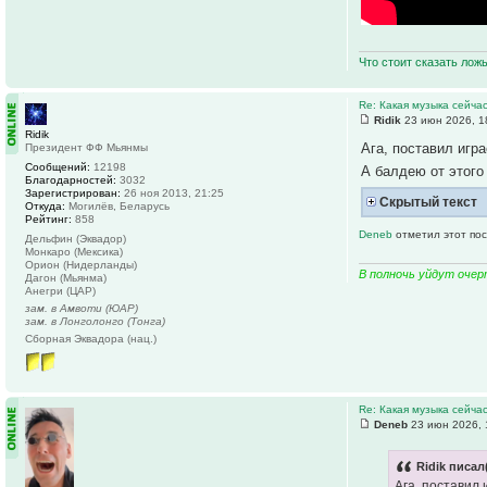
Что стоит сказать лож
Re: Какая музыка сейчас
Ridik
23 июн 2026, 1
Ridik
Ага, поставил игра
Президент ФФ Мьянмы
Сообщений:
12198
А балдею от этог
Благодарностей:
3032
Зарегистрирован:
26 ноя 2013, 21:25
Скрытый текст
Откуда:
Могилёв, Беларусь
Рейтинг:
858
Deneb
отметил этот пос
Дельфин (Эквадор)
Монкаро (Мексика)
Орион (Нидерланды)
В полночь уйдут очер
Дагон (Мьянма)
Анегри (ЦАР)
зам. в Амвоти (ЮАР)
зам. в Лонголонго (Тонга)
Сборная Эквадора (нац.)
Re: Какая музыка сейчас
Deneb
23 июн 2026, 
Ridik писал
Ага, поставил 