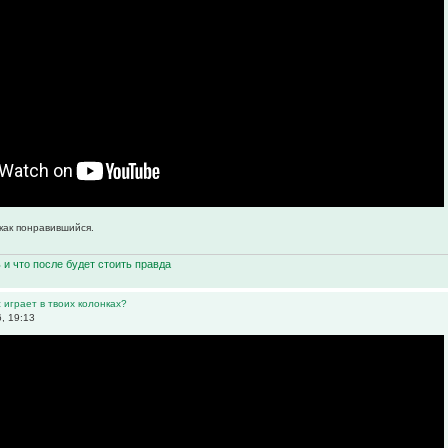
 как понравившийся.
ь и что после будет стоить правда
 играет в твоих колонках?
, 19:13