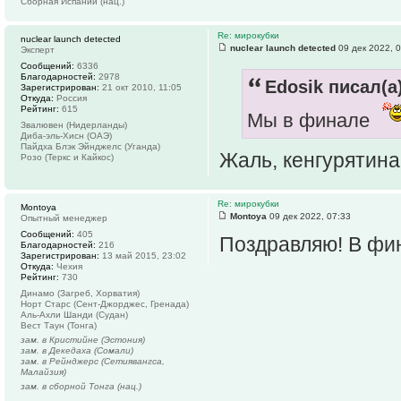
Сборная Испании (нац.)
Re: мирокубки
nuclear launch detected
nuclear launch detected
09 дек 2022, 
Эксперт
Сообщений:
6336
Благодарностей:
2978
Edosik писал(а)
Зарегистрирован:
21 окт 2010, 11:05
Откуда:
Россия
Рейтинг:
615
Мы в финале
Звалювен (Нидерланды)
Диба-эль-Хисн (ОАЭ)
Пайдха Блэк Эйнджелс (Уганда)
Жаль, кенгурятин
Розо (Теркс и Кайкос)
Re: мирокубки
Montoya
Montoya
09 дек 2022, 07:33
Опытный менеджер
Сообщений:
405
Поздравляю! В фи
Благодарностей:
216
Зарегистрирован:
13 май 2015, 23:02
Откуда:
Чехия
Рейтинг:
730
Динамо (Загреб, Хорватия)
Норт Старс (Сент-Джорджес, Гренада)
Аль-Ахли Шанди (Судан)
Вест Таун (Тонга)
зам. в Кристийне (Эстония)
зам. в Декедаха (Сомали)
зам. в Рейнджерс (Сетиявангса,
Малайзия)
зам. в сборной Тонга (нац.)