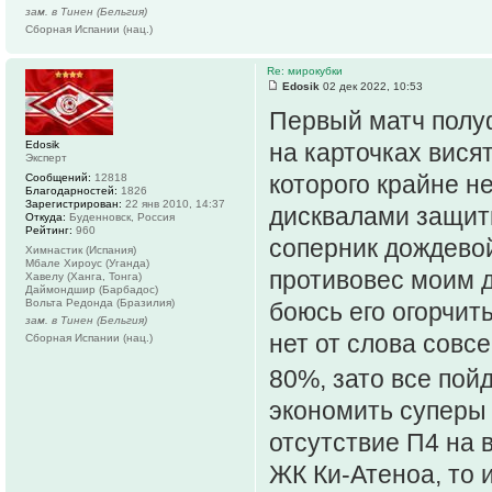
зам. в Тинен (Бельгия)
Сборная Испании (нац.)
Re: мирокубки
Edosik
02 дек 2022, 10:53
Первый матч полуфи
Edosik
на карточках висят
Эксперт
которого крайне не
Сообщений:
12818
Благодарностей:
1826
Зарегистрирован:
22 янв 2010, 14:37
дисквалами защитн
Откуда:
Буденновск, Россия
Рейтинг:
960
соперник дождевой
Химнастик (Испания)
Мбале Хироус (Уганда)
противовес моим д
Хавелу (Ханга, Тонга)
Даймондшир (Барбадос)
Вольта Редонда (Бразилия)
боюсь его огорчить
зам. в Тинен (Бельгия)
нет от слова сов
Сборная Испании (нац.)
80%, зато все пой
экономить суперы 
отсутствие П4 на 
ЖК Ки-Атеноа, то 