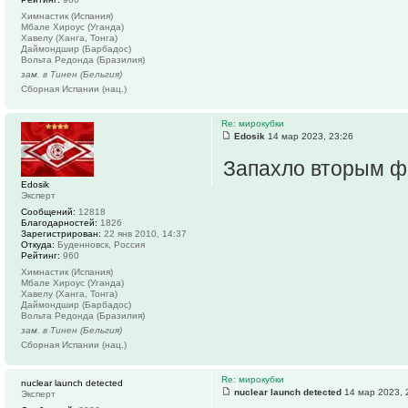
Химнастик (Испания)
Мбале Хироус (Уганда)
Хавелу (Ханга, Тонга)
Даймондшир (Барбадос)
Вольта Редонда (Бразилия)
зам. в Тинен (Бельгия)
Сборная Испании (нац.)
Re: мирокубки
Edosik
14 мар 2023, 23:26
Запахло вторым ф
Edosik
Эксперт
Сообщений:
12818
Благодарностей:
1826
Зарегистрирован:
22 янв 2010, 14:37
Откуда:
Буденновск, Россия
Рейтинг:
960
Химнастик (Испания)
Мбале Хироус (Уганда)
Хавелу (Ханга, Тонга)
Даймондшир (Барбадос)
Вольта Редонда (Бразилия)
зам. в Тинен (Бельгия)
Сборная Испании (нац.)
Re: мирокубки
nuclear launch detected
nuclear launch detected
14 мар 2023, 
Эксперт