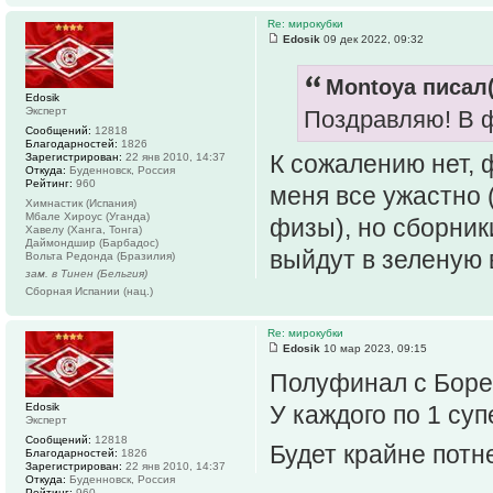
Re: мирокубки
Edosik
09 дек 2022, 09:32
Montoya писал(
Edosik
Эксперт
Поздравляю! В 
Сообщений:
12818
Благодарностей:
1826
К сожалению нет, 
Зарегистрирован:
22 янв 2010, 14:37
Откуда:
Буденновск, Россия
Рейтинг:
960
меня все ужастно 
Химнастик (Испания)
Мбале Хироус (Уганда)
физы), но сборник
Хавелу (Ханга, Тонга)
Даймондшир (Барбадос)
выйдут в зеленую
Вольта Редонда (Бразилия)
зам. в Тинен (Бельгия)
Сборная Испании (нац.)
Re: мирокубки
Edosik
10 мар 2023, 09:15
Полуфинал с Бор
Edosik
У каждого по 1 су
Эксперт
Сообщений:
12818
Будет крайне пот
Благодарностей:
1826
Зарегистрирован:
22 янв 2010, 14:37
Откуда:
Буденновск, Россия
Рейтинг:
960