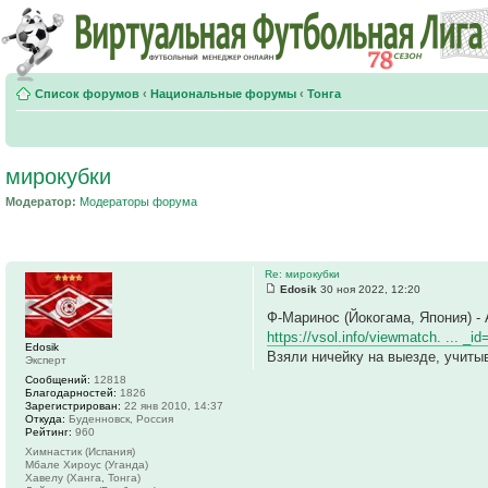
Список форумов
‹
Национальные форумы
‹
Тонга
мирокубки
Модератор:
Модераторы форума
Re: мирокубки
Edosik
30 ноя 2022, 12:20
Ф-Маринос (Йокогама, Япония) -
https://vsol.info/viewmatch. ... _i
Edosik
Взяли ничейку на выезде, учиты
Эксперт
Сообщений:
12818
Благодарностей:
1826
Зарегистрирован:
22 янв 2010, 14:37
Откуда:
Буденновск, Россия
Рейтинг:
960
Химнастик (Испания)
Мбале Хироус (Уганда)
Хавелу (Ханга, Тонга)