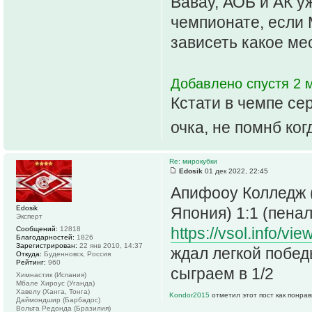
Вавау, АОБ и АК у
чемпионате, если 
зависеть какое ме
Добавлено спустя 2 м
Кстати в чемпе сер
очка, не помнб ко
Re: мирокубки
Edosik
01 дек 2022, 22:45
Апифооу Колледж (
Edosik
Япония) 1:1 (пеналь
Эксперт
https://vsol.info/vi
Сообщений:
12818
Благодарностей:
1826
Зарегистрирован:
22 янв 2010, 14:37
ждал легкой побед
Откуда:
Буденновск, Россия
Рейтинг:
960
сыграем в 1/2
Химнастик (Испания)
Мбале Хироус (Уганда)
Хавелу (Ханга, Тонга)
Kondor2015
отметил этот пост как понра
Даймондшир (Барбадос)
Вольта Редонда (Бразилия)