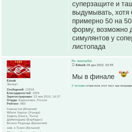
суперзащите и тащ
выдумывать, хотя 
примерно 50 на 50,
форму, возможно д
симулянтов у сопе
листопада
Re: мирокубки
Edosik
09 дек 2022, 02:55
Мы в финале
Edosik
Эксперт
2 человек
отметили этот пост как понрав
Сообщений:
12818
Благодарностей:
1826
Зарегистрирован:
22 янв 2010, 14:37
Откуда:
Буденновск, Россия
Рейтинг:
960
Химнастик (Испания)
Мбале Хироус (Уганда)
Хавелу (Ханга, Тонга)
Даймондшир (Барбадос)
Вольта Редонда (Бразилия)
зам. в Тинен (Бельгия)