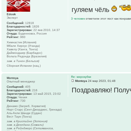
гуляем чёль
Edosik
Эксперт
3 человек
отметили этот пост как понрав
Сообщений:
12818
Благодарностей:
1826
Зарегистрирован:
22 янв 2010, 14:37
Откуда:
Буденновск, Россия
Рейтинг:
960
Химнастик (Испания)
Мбале Хироус (Уганда)
Хавелу (Ханга, Тонга)
Даймондшир (Барбадос)
Вольта Редонда (Бразилия)
зам. в Тинен (Бельгия)
Сборная Испании (нац.)
Re: мирокубки
Montoya
Montoya
24 мар 2023, 01:48
Опытный менеджер
Сообщений:
405
Поздравляю! Полу
Благодарностей:
216
Зарегистрирован:
13 май 2015, 23:02
Откуда:
Чехия
Рейтинг:
730
Динамо (Загреб, Хорватия)
Норт Старс (Сент-Джорджес, Гренада)
Аль-Ахли Шанди (Судан)
Вест Таун (Тонга)
зам. в Кристийне (Эстония)
зам. в Декедаха (Сомали)
зам. в Рейнджерс (Сетиявангса,