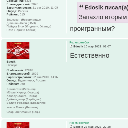
Сообщений:
6336
Благодарностей:
2978
Edosik писал(а)
Зарегистрирован:
21 окт 2010, 11:05
Откуда:
Россия
Рейтинг:
615
Запахло вторым
Звалювен (Нидерланды)
Диба-эль-Хисн (ОАЭ)
Пайдха Блэк Эйнджелс (Уганда)
проигранным?
Розо (Теркс и Кайкос)
Re: мирокубки
Edosik
15 мар 2023, 01:07
Естественно
Edosik
Эксперт
Сообщений:
12818
Благодарностей:
1826
Зарегистрирован:
22 янв 2010, 14:37
Откуда:
Буденновск, Россия
Рейтинг:
960
Химнастик (Испания)
Мбале Хироус (Уганда)
Хавелу (Ханга, Тонга)
Даймондшир (Барбадос)
Вольта Редонда (Бразилия)
зам. в Тинен (Бельгия)
Сборная Испании (нац.)
Re: мирокубки
Edosik
23 мар 2023, 22:25