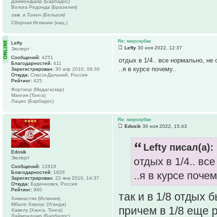
Даймондшир (Барбадос)
Вольта Редонда (Бразилия)
зам. в Тинен (Бельгия)
Сборная Испании (нац.)
Re: мирокубки
Lefty
Lefty
30 ноя 2022, 12:37
Эксперт
Сообщений:
4251
отдых в 1/4.. все нормально, не
Благодарностей:
411
..я в курсе почему..
Зарегистрирован:
30 апр 2010, 09:30
Откуда:
Спасск-Дальний, Россия
Рейтинг:
425
Фортиор (Мадагаскар)
Мангия (Тонга)
Лацио (Барбадос)
Re: мирокубки
Edosik
30 ноя 2022, 15:43
Lefty писал(а):
Edosik
Эксперт
отдых в 1/4.. в
Сообщений:
12818
Благодарностей:
1826
..я в курсе почем
Зарегистрирован:
22 янв 2010, 14:37
Откуда:
Буденновск, Россия
Рейтинг:
960
так и в 1/8 отдых
Химнастик (Испания)
Мбале Хироус (Уганда)
причем в 1/8 еще 
Хавелу (Ханга, Тонга)
Даймондшир (Барбадос)