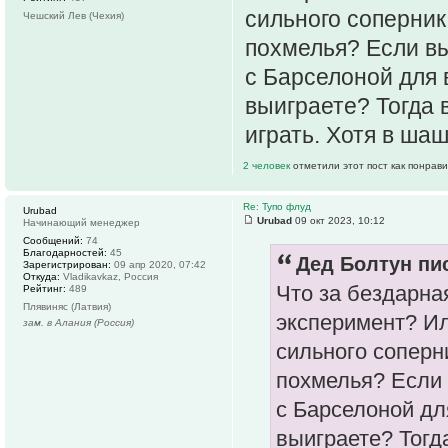
сильного соперник
Чешский Лев (Чехия)
похмелья? Если вы
с Барселоной для 
выиграете? Тогда 
играть. Хотя в шаш
2 человек
отметили этот пост как понрав
Re: Тупо флуд
Urubad
Urubad
09 окт 2023, 10:12
Начинающий менеджер
Сообщений:
74
Благодарностей:
45
Дед Болтун пис
Зарегистрирован:
09 апр 2020, 07:42
Откуда:
Vladikavkaz, Россия
Что за бездарна
Рейтинг:
489
Плявиняс (Латвия)
эксперимент? Ил
зам. в Алания (Россия)
сильного соперн
похмелья? Если 
с Барселоной дл
выиграете? Тогд