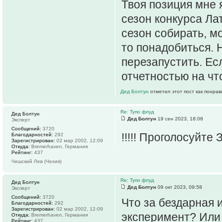
Твоя позиция мне 
сезон конкурса Ла
сезон собирать, мо
то понадобиться.
перезапустить. Ес
отчетностью на что
Дед Болтун
отметил этот пост как понра
Re: Тупо флуд
Дед Болтун
Дед Болтун
19 сен 2023, 18:08
Эксперт
Сообщений:
3720
!!!!! Проголосуйте
Благодарностей:
292
Зарегистрирован:
02 мар 2002, 12:09
Откуда:
Bremerhaven, Германия
Рейтинг:
437
Чешский Лев (Чехия)
Re: Тупо флуд
Дед Болтун
Дед Болтун
09 окт 2023, 09:58
Эксперт
Сообщений:
3720
Что за бездарная 
Благодарностей:
292
Зарегистрирован:
02 мар 2002, 12:09
эксперимент? Или
Откуда:
Bremerhaven, Германия
Рейтинг:
437