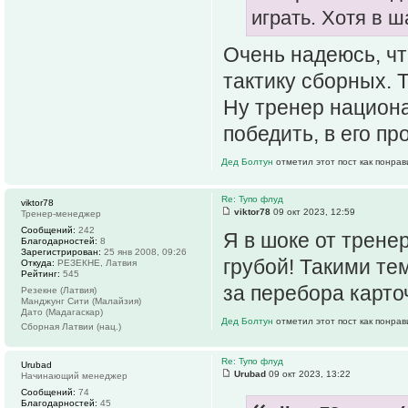
играть. Хотя в 
Очень надеюсь, чт
тактику сборных. 
Ну тренер национа
победить, в его п
Дед Болтун
отметил этот пост как понра
Re: Тупо флуд
viktor78
viktor78
09 окт 2023, 12:59
Тренер-менеджер
Сообщений:
242
Я в шоке от трене
Благодарностей:
8
Зарегистрирован:
25 янв 2008, 09:26
грубой! Такими те
Откуда:
РЕЗЕКНЕ, Латвия
Рейтинг:
545
за перебора карто
Резекне (Латвия)
Манджунг Сити (Малайзия)
Дато (Мадагаскар)
Дед Болтун
отметил этот пост как понра
Сборная Латвии (нац.)
Re: Тупо флуд
Urubad
Urubad
09 окт 2023, 13:22
Начинающий менеджер
Сообщений:
74
Благодарностей:
45