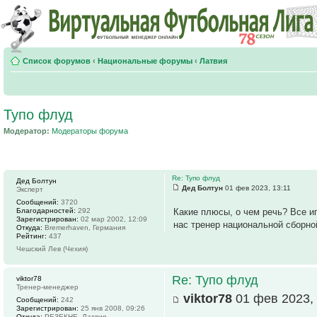
Список форумов
‹
Национальные форумы
‹
Латвия
Тупо флуд
Модератор:
Модераторы форума
Re: Тупо флуд
Дед Болтун
Дед Болтун
01 фев 2023, 13:11
Эксперт
Сообщений:
3720
Благодарностей:
292
Какие плюсы, о чем речь? Все и
Зарегистрирован:
02 мар 2002, 12:09
нас тренер национальной сборно
Откуда:
Bremerhaven, Германия
Рейтинг:
437
Чешский Лев (Чехия)
Re: Тупо флуд
viktor78
Тренер-менеджер
viktor78
01 фев 2023, 
Сообщений:
242
Зарегистрирован:
25 янв 2008, 09:26
Откуда:
РЕЗЕКНЕ, Латвия