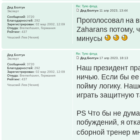
Re: Тупо флуд
Дед Болтун
Дед Болтун
11 апр 2023, 13:44
Эксперт
Сообщений:
3720
Проголосовал на 
Благодарностей:
292
Зарегистрирован:
02 мар 2002, 12:09
Zaharans потому, 
Откуда:
Bremerhaven, Германия
Рейтинг:
437
минусы
Чешский Лев (Чехия)
Re: Тупо флуд
Дед Болтун
Дед Болтун
17 апр 2023, 18:13
Эксперт
Сообщений:
3720
Наш президент пр
Благодарностей:
292
Зарегистрирован:
02 мар 2002, 12:09
ничью. Если бы ее
Откуда:
Bremerhaven, Германия
Рейтинг:
437
пойму логику. Наш
Чешский Лев (Чехия)
играть защитную т
PS Что бы не дума
побуждений, я отка
сборной тренер м