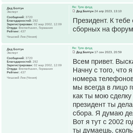
Re: Тупо флуд
Дед Болтун
Дед Болтун
24 апр 2023, 13:10
Эксперт
Сообщений:
3720
Президент. К тебе
Благодарностей:
292
Зарегистрирован:
02 мар 2002, 12:09
сборных на форум
Откуда:
Bremerhaven, Германия
Рейтинг:
437
Чешский Лев (Чехия)
Re: Тупо флуд
Дед Болтун
Дед Болтун
17 сен 2023, 20:59
Эксперт
Сообщений:
3720
Всем привет. Выск
Благодарностей:
292
Зарегистрирован:
02 мар 2002, 12:09
Начну с того, что 
Откуда:
Bremerhaven, Германия
Рейтинг:
437
номера телефонов, 
Чешский Лев (Чехия)
мы всегда в лицо 
как ты мою сделк
президент ты дела
сбора. Я думаю де
Вот я тут с 2002 го
ты думаешь, сколь