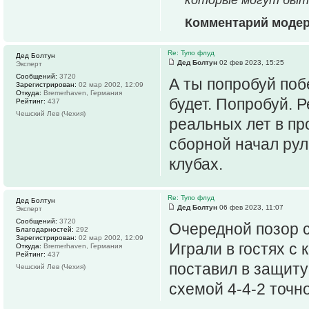
Комментарий моде
Re: Тупо флуд
Дед Болтун
Дед Болтун
02 фев 2023, 15:25
Эксперт
Сообщений:
3720
А ты попробуй поб
Зарегистрирован:
02 мар 2002, 12:09
Откуда:
Bremerhaven, Германия
будет. Попробуй. Р
Рейтинг:
437
Чешский Лев (Чехия)
реальных лет в пр
сборной начал рул
клубах.
Re: Тупо флуд
Дед Болтун
Дед Болтун
06 фев 2023, 11:07
Эксперт
Сообщений:
3720
Очередной позор с
Благодарностей:
292
Зарегистрирован:
02 мар 2002, 12:09
Играли в гостях с 
Откуда:
Bremerhaven, Германия
Рейтинг:
437
поставил в защиту
Чешский Лев (Чехия)
схемой 4-4-2 точн