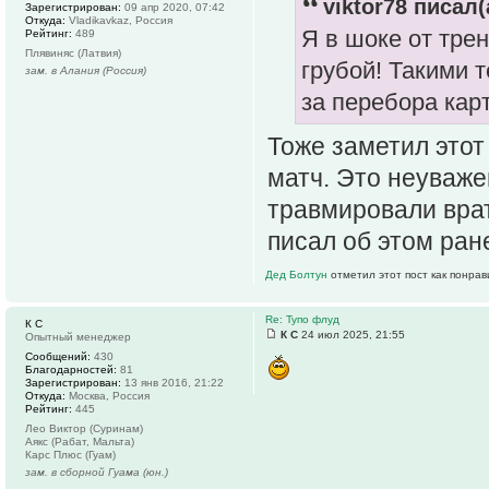
viktor78 писал(
Зарегистрирован:
09 апр 2020, 07:42
Откуда:
Vladikavkaz, Россия
Я в шоке от тре
Рейтинг:
489
Плявиняс (Латвия)
грубой! Такими 
зам. в Алания (Россия)
за перебора кар
Тоже заметил этот
матч. Это неуваже
травмировали врат
писал об этом ран
Дед Болтун
отметил этот пост как понра
Re: Тупо флуд
К С
К С
24 июл 2025, 21:55
Опытный менеджер
Сообщений:
430
Благодарностей:
81
Зарегистрирован:
13 янв 2016, 21:22
Откуда:
Москва, Россия
Рейтинг:
445
Лео Виктор (Суринам)
Аякс (Рабат, Мальта)
Карс Плюс (Гуам)
зам. в сборной Гуама (юн.)