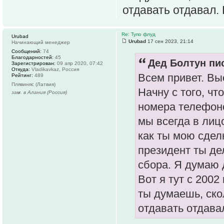
отдавать отдавал. 
Re: Тупо флуд
Urubad
Urubad
17 сен 2023, 21:14
Начинающий менеджер
Сообщений:
74
Благодарностей:
45
Дед Болтун пис
Зарегистрирован:
09 апр 2020, 07:42
Откуда:
Vladikavkaz, Россия
Всем привет. Вы
Рейтинг:
489
Плявиняс (Латвия)
Начну с того, чт
зам. в Алания (Россия)
номера телефонов
мы всегда в лиц
как ты мою сдел
президент ты де
сбора. Я думаю 
Вот я тут с 2002 
ты думаешь, ско
отдавать отдава