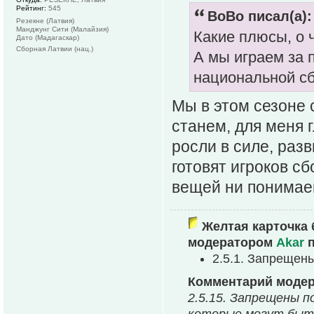
Рейтинг:
545
BoBo писал(а):
Резекне (Латвия)
Манджунг Сити (Малайзия)
Какие плюсы, о ч
Дато (Мадагаскар)
Сборная Латвии (нац.)
А мы играем за
национальной с
Мы в этом сезоне
станем, для меня 
росли в силе, раз
готовят игроков с
вещей ни понима
Желтая карточка 
модератором
Akar
п
2.5.1. Запрещен
Комментарий моде
2.5.15. Запрещены п
которые могут быть