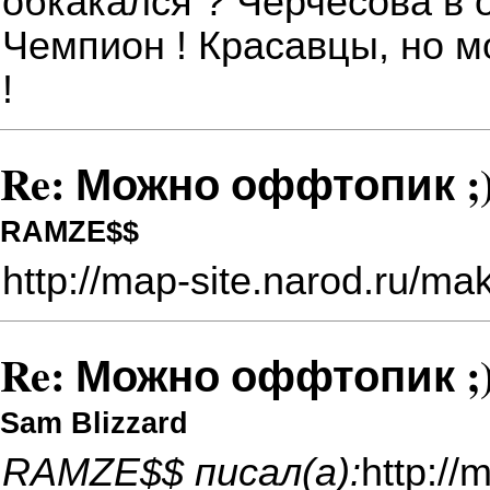
обкакался ? Черчесова в отста
Чемпион ! Красавцы, но м
!
Re: Можно оффтопик ;)
RAMZE$$
http://map-site.narod.ru/ma
Re: Можно оффтопик ;)
Sam Blizzard
RAMZE$$ писал(а):
http://