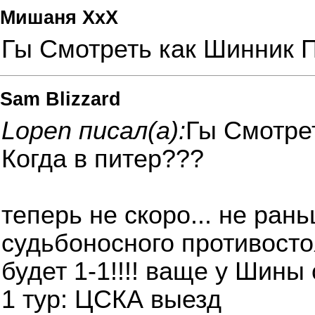
Мишаня ХхХ
Гы Смотреть как Шинник П
Sam Blizzard
Lopen писал(а):
Гы Смотрет
Когда в питер???
теперь не скоро... не ра
судьбоносного противосто
будет 1-1!!!! ваще у Шины
1 тур: ЦСКА выезд