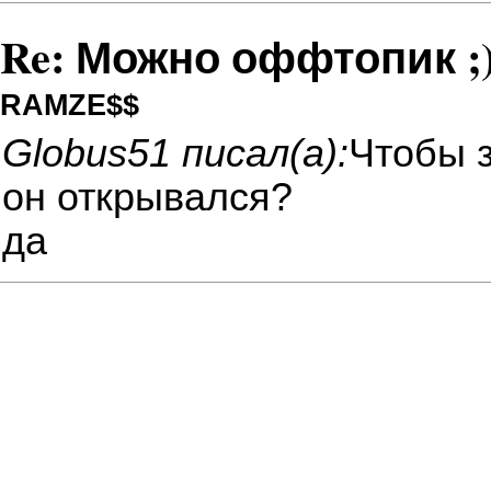
Re: Можно оффтопик ;)
RAMZE$$
Globus51 писал(а):
Чтобы з
он открывался?
да