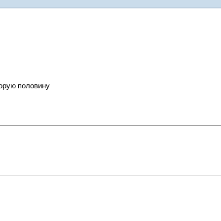
торую половину