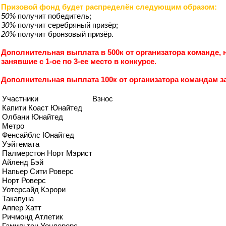
Призовой фонд будет распределён следующим образом:
50%
получит победитель;
30%
получит серебряный призёр;
20%
получит бронзовый призёр.
Дополнительная выплата в 500к от организатора команде, 
занявшие с 1-ое по 3-ее место в конкурсе.
Дополнительная выплата 100к от организатора командам з
Участники
Взнос
Капити Коаст Юнайтед
Олбани Юнайтед
Метро
Фенсайблс Юнайтед
Уэйтемата
Палмерстон Норт Мэрист
Айленд Бэй
Напьер Сити Роверс
Норт Роверс
Уотерсайд Кэрори
Такапуна
Аппер Хатт
Ричмонд Атлетик
Гамильтон Уондерерс