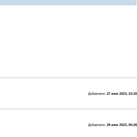
Добавлено:
27 июн 2023, 22:20
Добавлено:
28 июн 2023, 00:26