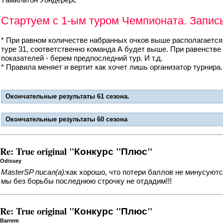
Стартуем с 1-ым туром Чемпионата. Запись
* При равном количестве набранных очков выше располагается 
туре 31, соответственно команда А будет выше. При равенстве
показателей - берем предпоследний тур. И т.д.
* Правила меняет и вертит как хочет лишь организатор турнира
Окончательные результаты 61 сезона.
Окончательные результаты 60 сезона
Re: True original "Конкурс "Плюс"
Odissey
MasterSP писал(а):
как хорошо, что потери баллов не минусуютс
мы без борьбы последнюю строчку не отдадим!!!
Re: True original "Конкурс "Плюс"
Barrem