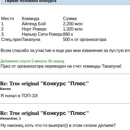
"Первая половина конкурса"
Место
Команда
Сумма
1
Айленд Бэй
2,200 млн
2
Норт Роверс
1,320 млн
3
Напьер Сити Роверс
880 к
Спец.приз
Такапуна
500 к от организатора
Всем спасибо за участие и еще раз мои извинения за пустую в
Добавлено спустя 2 минуты 39 секунд:
Приз от организатора переведен на счет команды Такапуна!
Re: True original "Конкурс "Плюс"
Barrem
Я попал в ТОП-10!
Re: True original "Конкурс "Плюс"
Alexandrau_1
Ну наконец хоть что-то выиграл)) в этом сезоне делаем?