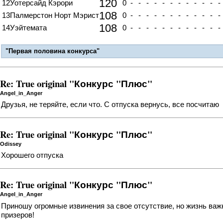
120
12
Уотерсайд Кэрори
0
-
-
-
-
-
-
-
-
-
-
-
-
108
13
Палмерстон Норт Мэрист
0
-
-
-
-
-
-
-
-
-
-
-
-
108
14
Уэйтемата
0
-
-
-
-
-
-
-
-
-
-
-
-
"Первая половина конкурса"
Re: True original "Конкурс "Плюс"
Angel_in_Anger
Друзья, не теряйте, если что. С отпуска вернусь, все посчитаю
Re: True original "Конкурс "Плюс"
Odissey
Хорошего отпуска
Re: True original "Конкурс "Плюс"
Angel_in_Anger
Приношу огромные извинения за свое отсутствие, но жизнь важн
призеров!