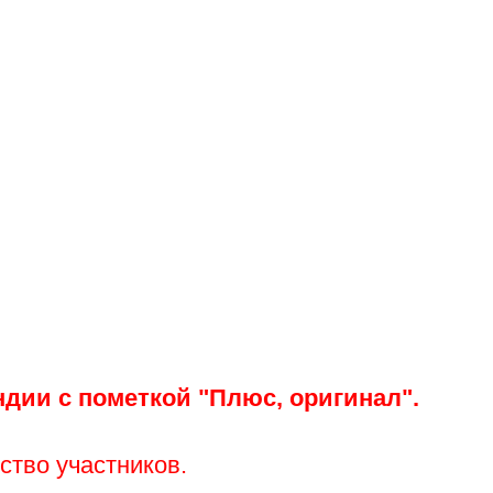
ндии с пометкой "Плюс, оригинал".
ство участников.