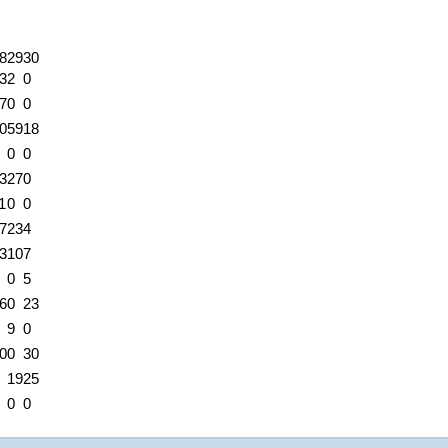
8
29
30
3
2
0
7
0
0
0
59
18
0
0
3
27
0
1
0
0
7
23
4
3
10
7
0
5
6
0
23
9
0
0
0
30
19
25
0
0