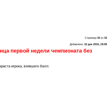
Страница
32
из
32
Добавлено:
22 дек 2015, 19:05
онца первой недели чемпионата без
раста игрока, взявшего балл: