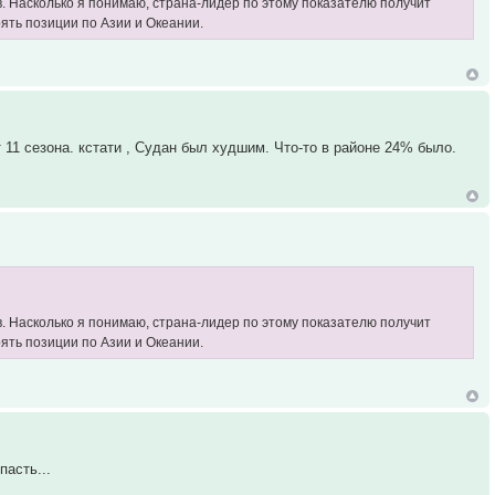
в. Насколько я понимаю, страна-лидер по этому показателю получит
рять позиции по Азии и Океании.
11 сезона. кстати , Судан был худшим. Что-то в районе 24% было.
в. Насколько я понимаю, страна-лидер по этому показателю получит
рять позиции по Азии и Океании.
пасть...