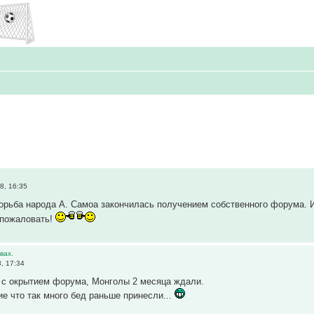
.
8, 16:35
борьба народа А. Самоа закончилась получением собственного форума. И
 пожаловать!
вах.
, 17:34
 с окрытием форума, Монголы 2 месяца ждали.
ие что так много бед раньше принесли...