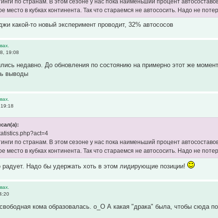
инги по странам. В этом сезоне у нас пока наименьший процент автосоставо
е место в кубках континента. Так что стараемся не автососить. Надо не поте
жи какой-то новый эксперимент проводит, 32% автососов
вах.
8, 19:08
ись недавно. До обновления по состоянию на примерно этот же момент 
ть выводы
вах.
 19:18
сал(а):
statistics.php?act=4
инги по странам. В этом сезоне у нас пока наименьший процент автосоставо
е место в кубках континента. Так что стараемся не автососить. Надо не поте
 радует. Надо бы удержать хоть в этом лидирующие позиции!
вах.
4:20
 свободная кома образовалась. о_О А какая "драка" была, чтобы сюда по