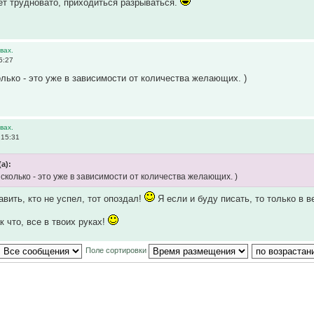
ет трудновато, приходиться разрываться.
вах.
5:27
олько - это уже в зависимости от количества желающих. )
вах.
 15:31
а):
 сколько - это уже в зависимости от количества желающих. )
вить, кто не успел, тот опоздал!
Я если и буду писать, то только в 
к что, все в твоих руках!
Поле сортировки