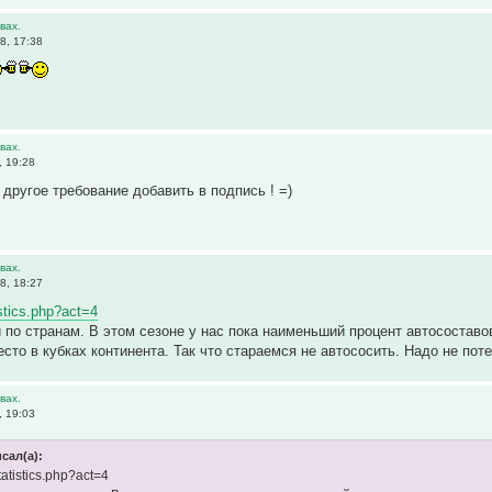
вах.
8, 17:38
вах.
 19:28
 другое требование добавить в подпись ! =)
вах.
8, 18:27
tistics.php?act=4
 по странам. В этом сезоне у нас пока наименьший процент автосоставо
сто в кубках континента. Так что стараемся не автососить. Надо не поте
вах.
 19:03
сал(а):
statistics.php?act=4