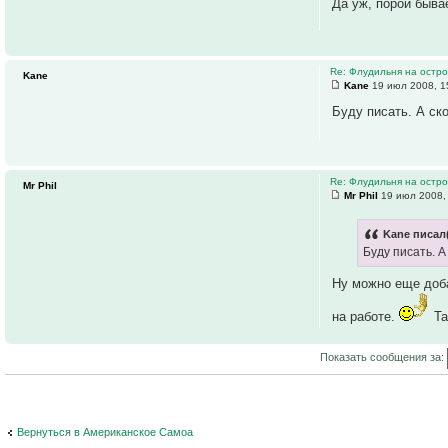
Да уж, порой быва
Re: Флудильня на остро
Kane
Kane
19 июл 2008, 1
Буду писать. А ск
Re: Флудильня на остро
Mr Phil
Mr Phil
19 июл 2008,
Kane писал(
Буду писать. А
Ну можно еще доба
на работе.
Та
Показать сообщения за:
Вернуться в Американское Самоа