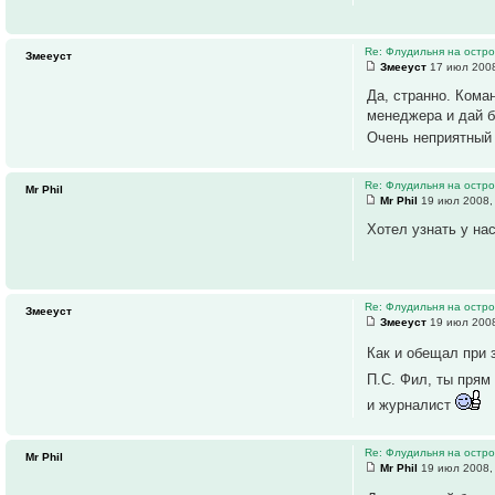
Re: Флудильня на остро
Змееуст
Змееуст
17 июл 2008
Да, странно. Кома
менеджера и дай б
Очень неприятный 
Re: Флудильня на остро
Mr Phil
Mr Phil
19 июл 2008,
Хотел узнать у на
Re: Флудильня на остро
Змееуст
Змееуст
19 июл 2008
Как и обещал при 
П.С. Фил, ты прям
и журналист
Re: Флудильня на остро
Mr Phil
Mr Phil
19 июл 2008,