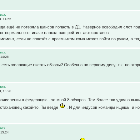
вах.
, 14:56
нда ещё не потеряла шансов попасть в Д1. Наверное освободил слот по
ог нормального, иначе плакал наш рейтинг автосоставов.
момент, если не повезёт с преемником кома может пойти по рукам, а т
вах.
 14:28
с есть желающие писать обзоры? Особенно по первому диву, т.к. по втор
вах.
, 15:20
зачислении в федерацию - за мной 8 обзоров. Тем более так удачно выш
 стахановец какой-то. Ты везде
. И для индусов команды ищешь, и но
вах.
 15:24