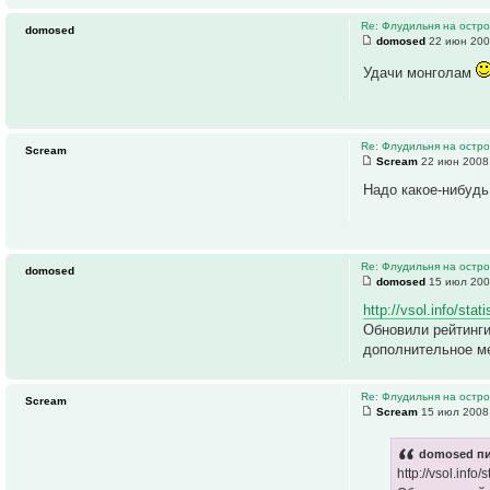
Re: Флудильня на остро
domosed
domosed
22 июн 200
Удачи монголам
Re: Флудильня на остро
Scream
Scream
22 июн 2008,
Надо какое-нибудь
Re: Флудильня на остро
domosed
domosed
15 июл 200
http://vsol.info/sta
Обновили рейтинги
дополнительное ме
Re: Флудильня на остро
Scream
Scream
15 июл 2008,
domosed пи
http://vsol.info/