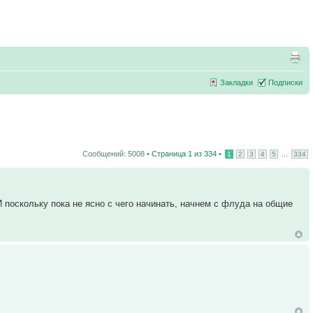
Закладки
Подписки
Сообщений: 5008 •
Страница
1
из
334
•
...
1
2
3
4
5
334
 поскольку пока не ясно с чего начинать, начнем с флуда на общие