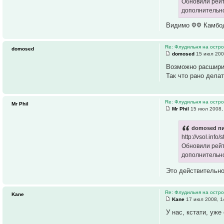
Обновили рейт
дополнительно
Видимо ФФ Камбод
Re: Флудильня на остро
domosed
domosed
15 июл 200
Возможно расширил
Так что рано дела
Re: Флудильня на остро
Mr Phil
Mr Phil
15 июл 2008,
domosed пи
http://vsol.info/
Обновили рейт
дополнительно
Это действительно
Re: Флудильня на остро
Kane
Kane
17 июл 2008, 1
У нас, кстати, уже