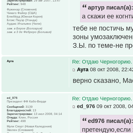
Зарегистрирован:
29 авг 2007, 13:47
Рейтинг:
948
артур писал(а)
Фужинар (Словения)
Чикаго Файер (США)
а скажи ее когнт
Блюбёрд (Южная Корея)
Блэкс Пауэр (Уганда)
Аудакс Итальяно (Чили)
тебе не постичь м
зам. в Берое (Болгария)
зам. в 3 де Фебреро (Боливия)
зоны умозаключен
З.Ы. по теме-не п
Re: Отдаю Черногорию.
Ayra
Ayra
08 окт 2008, 22:4
верно сказано, Ма
Re: Отдаю Черногорию.
ed_976
Президент ФФ Кабо-Верде
ed_976
09 окт 2008, 0
Сообщений:
3139
Благодарностей:
13
Зарегистрирован:
13 июл 2008, 04:14
Откуда:
Клин, Россия
ed976 писал(а)
Рейтинг:
498
Мули Спорт (Новая Каледония)
претендую,если 
Зволен (Словакия)