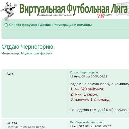
Список форумов
‹
Общие
‹
Регистрация и команды
Отдаю Черногорию.
Модератор:
Модераторы форума
Отдаю Черногорию.
Ayra
Ayra
08 окт 2008, 00:28
отдам не самую слабую команду 
1.
>= 520 рейтинга.
2.
мин. 1 сезон.
3.
наличие 1-2 команд..
за неделю (т.е. до 14-го) собир
Re: Отдаю Черногорию.
ed_976
ed_976
08 окт 2008, 00:47
Президент ФФ Кабо-Верде