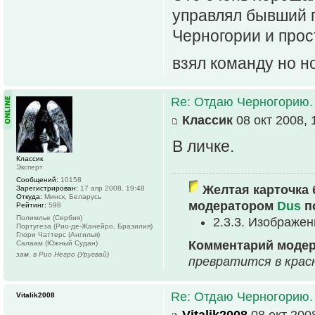
управлял бывший п
Черногории и прос
взял команду но 
Re: Отдаю Черногорию.
Классик
08 окт 2008, 
В личке.
Классик
Эксперт
Сообщений:
10158
Желтая карточка 
Зарегистрирован:
17 апр 2008, 19:48
Откуда:
Минск, Беларусь
модератором
Dus
п
Рейтинг:
598
Полимлье (Сербия)
2.3.3. Изображе
Португеза (Рио-де-Жанейро, Бразилия)
Глори Чаттерс (Ангилья)
Комментарий моде
Салаам (Южный Судан)
зам. в Рио Негро (Уругвай)
превратится в крас
Re: Отдаю Черногорию.
Vitalik2008
Vitalik2008
08 окт 2008