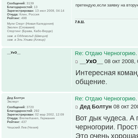
Сообщений:
3139
претендую,если заявку на втору
Благодарностей:
13
Зарегистрирован:
13 июл 2008, 04:14
Откуда:
Клин, Россия
Рейтинг:
498
7.9.11.
Мули Спорт (Новая Каледония)
Зволен (Словакия)
Спортинг (Брава, Кабо-Верде)
зам. в Оддевольд (Швеция)
зам. в Эль Ульма (Алжир)
Re: Отдаю Черногорию.
__УхО__
__УхО__
08 окт 2008, 
Интересная коман
общение.
Re: Отдаю Черногорию.
Дед Болтун
Эксперт
Дед Болтун
08 окт 20
Сообщений:
3720
Благодарностей:
292
Зарегистрирован:
02 мар 2002, 12:09
Вот дык чудеса. А
Откуда:
Bremerhaven, Германия
Рейтинг:
437
черногории. Прост
Чешский Лев (Чехия)
Это очень хорошая