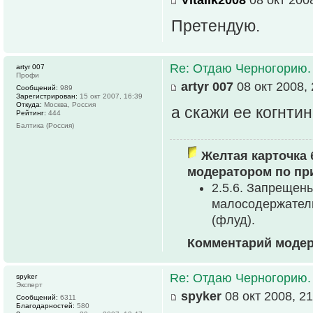
Претендую.
Re: Отдаю Черногорию.
artyr 007
Профи
artyr 007
08 окт 2008, 
Сообщений:
989
Зарегистрирован:
15 окт 2007, 16:39
Откуда:
Москва, Россия
а скажи ее когнти
Рейтинг:
444
Балтика (Россия)
Желтая карточка 
модератором по пр
2.5.6. Запреще
малосодеpжател
(флуд).
Комментарий модер
Re: Отдаю Черногорию.
spyker
Эксперт
spyker
08 окт 2008, 21
Сообщений:
6311
Благодарностей:
580