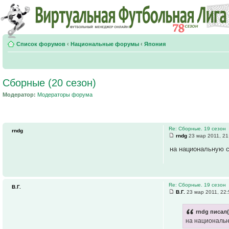
Список форумов
‹
Национальные форумы
‹
Япония
Сборные (20 сезон)
Модератор:
Модераторы форума
Re: Сборные. 19 сезон
rndg
rndg
23 мар 2011, 21
на национальную с
Re: Сборные. 19 сезон
В.Г.
В.Г.
23 мар 2011, 22:
rndg писал(
на национальн