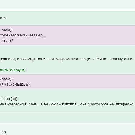
00:46
исал(а):
rok9 - это жесть какая-то...
ересно?
равили, иноземцы тоже...вот маразматиков еще не было...почему бы и 
инуты 15 секунд:
исал(а):
на националку, а?
село:)))))
не интересно и лень...я не боюсь критики...мне просто уже не интересно.
0:53