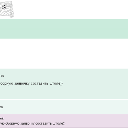
:16
борную заявочку составить штоле))
58
а):
ую сборную заявочку составить штоле))