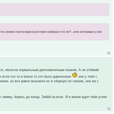
гроков по синим стрелочкам в ростере набирал что ли?...или интервью у них
тся, объясни нормальным дипломатичным языком. А не отбивай
и если что то и взяли то это было давноооооо
они у тебя с
помню, но все равно возьмите их в сборную по хоккею, они же с
заявку, борись до конца. Забей на всех. И в жизни ждет тебя успех