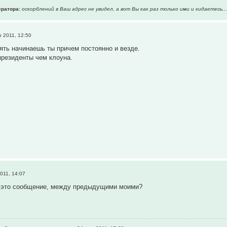
ратора:
оскорблений в Ваш адрес не увидел, а вот Вы как раз только ими и кидаетесь..
 2011, 12:50
ять начинаешь ты причем постоянно и везде.
президенты чем клоуна.
011, 14:07
т это сообщение, между предыдущими моими?