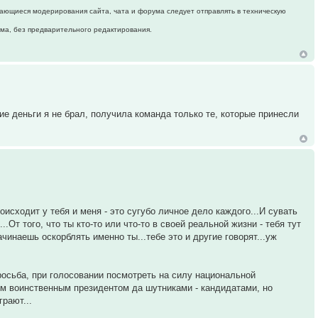
ающиеся модерирования сайта, чата и форума следует отправлять в техническую
ума, без предварительного редактирования.
ие деньги я не брал, получила команда только те, которые принесли
оисходит у тебя и меня - это сугубо личное дело каждого...И сувать
..От того, что ты кто-то или что-то в своей реальной жизни - тебя тут
чинаешь оскорблять именно ты...тебе это и другие говорят...уж
росьба, при голосовании посмотреть на силу национальной
ким воинственным президентом да шутниками - кандидатами, но
грают...