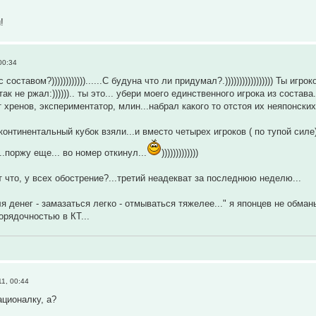
!
00:34
с составом?))))))))))))......С будуна что ли придумал?.))))))))))))))))) Ты
так не ржал:)))))).. ты это... убери моего единственного игрока из состав
 хренов, экспериментатор, млин...набрал какого то отстоя их неяпонских 
континентальный кубок взяли...и вместо четырех игроков ( по тупой силе
..поржу еще... во номер откинул...
)))))))))))))
т что, у всех обострение?...третий неадекват за последнюю неделю...
я денег - замазаться легко - отмываться тяжелее..." я японцев не обман
орядочностью в КТ...
1, 00:44
ационалку, а?