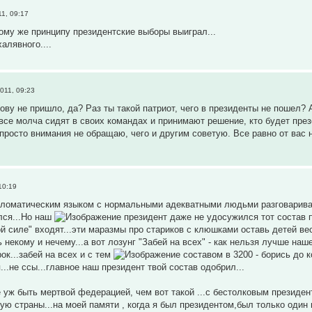
1, 09:17
акому же принципу президентские выборы выиграл...
алявного....
011, 09:23
лову не пришло, да? Раз ты такой патриот, чего в президенты не пошел?
се молча сидят в своих командах и принимают решение, кто будет презе
 просто внимания не обращаю, чего и другим советую. Все равно от вас н
10:19
оматическим языком с нормальными адекватными людьми разговариваю..
лся...Но наш
президент даже не удосужился тот состав п
ой силе" входят...эти маразмы про стариков с клюшками оставь детей вес
 некому и нечему...а вот лозунг "Забей на всех" - как нельзя лучше наш
ок...забей на всех и с тем
составом в 3200 - борись до ко
...не ссы...главное наш президент твой состав одобрил...
 уж быть мертвой федерацией, чем вот такой ...с бестолковым президе
ую страны...на моей памяти , когда я был президентом,был только один