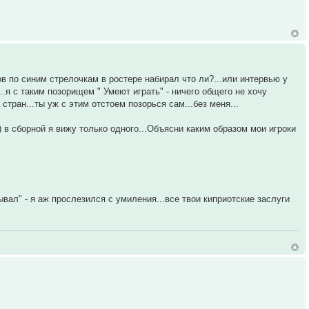
 игроков по синим стрелочкам в ростере набирал что ли?...или интервью у
а...я с таким позорищем " Умеют играть" - ничего общего не хочу
стран...ты уж с этим отстоем позорься сам...без меня...
) в сборной я вижу только одного...Объясни каким образом мои игроки
ывал" - я аж прослезился с умиления...все твои киприотские заслуги