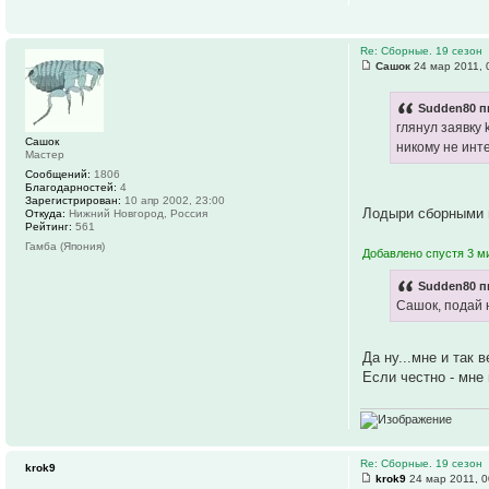
Re: Сборные. 19 сезон
Сашок
24 мар 2011, 
Sudden80 п
глянул заявку k
Сашок
никому не инт
Мастер
Сообщений:
1806
Благодарностей:
4
Зарегистрирован:
10 апр 2002, 23:00
Лодыри сборными п
Откуда:
Нижний Новгород, Россия
Рейтинг:
561
Гамба (Япония)
Добавлено спустя 3 м
Sudden80 п
Сашок, подай 
Да ну...мне и так ве
Если честно - мне 
Re: Сборные. 19 сезон
krok9
krok9
24 мар 2011, 0