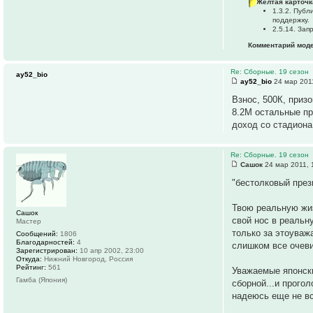
Желтая карточк
1.3.2. Пуб
поддержку.
2.5.14. За
Комментарий моде
Re: Сборные. 19 сезон
ay52_bio
ay52_bio
24 мар 201
Взнос, 500К, призо
8.2М остальные пр
доход со стадиона
Re: Сборные. 19 сезон
Сашок
24 мар 2011, 
"бестолковый прези
Твою реальную жиз
Сашок
свой нос в реальн
Мастер
только за этоуважа
Сообщений:
1806
Благодарностей:
4
слишком все очевид
Зарегистрирован:
10 апр 2002, 23:00
Откуда:
Нижний Новгород, Россия
Рейтинг:
561
Уважаемые японски
Гамба (Япония)
сборной...и прого
надеюсь еще не вс