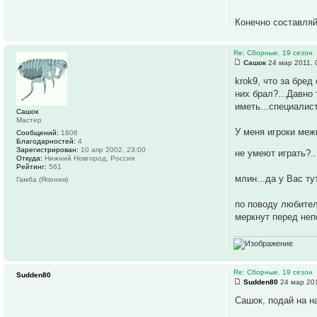
Конечно составляй
Re: Сборные. 19 сезон
Сашок
24 мар 2011, 
krok9, что за бред 
них брал?...Давно 
иметь...специалист
Сашок
Мастер
У меня игроки меж
Сообщений:
1806
Благодарностей:
4
Зарегистрирован:
10 апр 2002, 23:00
не умеют играть?..
Откуда:
Нижний Новгород, Россия
Рейтинг:
561
млин...да у Вас ту
Гамба (Япония)
по поводу любител
меркнут перед неп
Re: Сборные. 19 сезон
Sudden80
Sudden80
24 мар 201
Сашок, подай на н