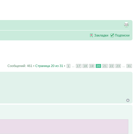
Закладки
Подписки
Сообщений: 461 •
Страница
20
из
31
•
...
...
1
17
18
19
20
21
22
23
31