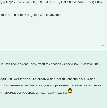
а я бучу там у них поднял - за него таджики извинились...а тут сам
о-то стало в нашей федерации пованивать...
но, как я уже писал, пару тройку человек из всей ФФ. Выскочек на
одящий. Фетисов вон во сколько лет, почти наверно в 50 на лед
к. Начинаешь оскорблять когда проигрываешь. Ты ничего в жизни не
ня прикалывает издеваться над такими как ты