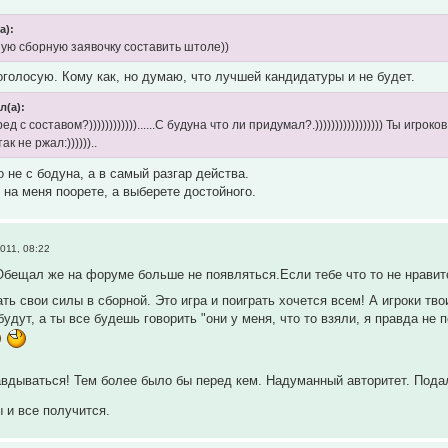
а):
ую сборную заявочку составить штоле))
голосую. Кому как, но думаю, что лучшей кандидатуры и не будет.
л(а):
ред с составом?))))))))))))......С будуна что ли придумал?.))))))))))))))))) Ты и
ак не ржал:))))))..
 не с бодуна, а в самый разгар действа.
 на меня поорете, а выберете достойного.
011, 08:22
Обещал же на форуме больше не появляться.Если тебе что то не нрави
ть свои силы в сборной. Это игра и поиграть хочется всем! А игроки тво
удут, а ты все будешь говорить "они у меня, что то взяли, я правда не 
авдываться! Тем более было бы перед кем. Надуманный авторитет. Подал 
 и все получится.