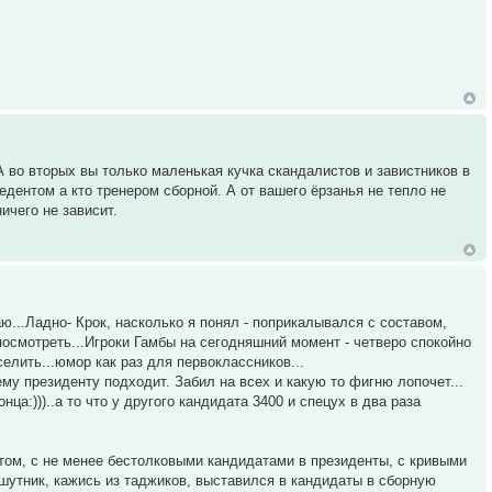
 А во вторых вы только маленькая кучка скандалистов и завистников в
дентом а кто тренером сборной. А от вашего ёрзанья не тепло не
ичего не зависит.
.Ладно- Крок, насколько я понял - поприкалывался с составом,
осмотреть...Игроки Гамбы на сегодняшний момент - четверо спокойно
елить...юмор как раз для первоклассников...
ему президенту подходит. Забил на всех и какую то фигню лопочет...
нца:)))..а то что у другого кандидата 3400 и спецух в два раза
нтом, с не менее бестолковыми кандидатами в президенты, с кривыми
 шутник, кажись из таджиков, выставился в кандидаты в сборную