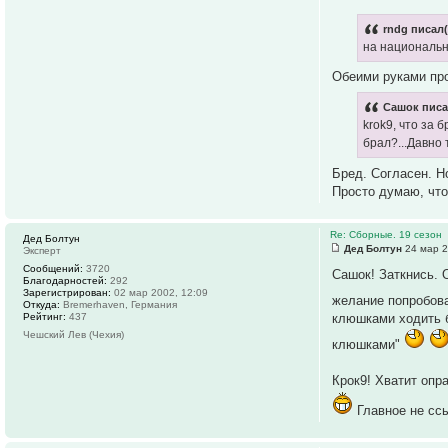
rndg писал(
на национальн
Обеими руками про
Сашок писа
krok9, что за б
брал?...Давно т
Бред. Согласен. Но
Просто думаю, что
Re: Сборные. 19 сезон
Дед Болтун
Дед Болтун
24 мар 2
Эксперт
Сообщений:
3720
Сашок! Заткнись. 
Благодарностей:
292
Зарегистрирован:
02 мар 2002, 12:09
желание попробова
Откуда:
Bremerhaven, Германия
Рейтинг:
437
клюшками ходить б
Чешский Лев (Чехия)
клюшками"
Крок9! Хватит опр
Главное не ссы