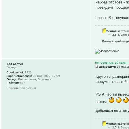
набрав отстоев - 
президент поощеря
пора тебе , неува
Желтая карточк
2.5.4. Зап
Комментарий моде
Re: Сборные. 19 сезон
Дед Болтун
Дед Болтун
24 мар 2
Эксперт
Сообщений:
3720
Зарегистрирован:
02 мар 2002, 12:09
Круто ты разнерв
Откуда:
Bremerhaven, Германия
форуме, типа тебя
Рейтинг:
437
Чешский Лев (Чехия)
PS А что ты имееш
вышел
добьешся по этому
Желтая карточк
2.5.1. Зап