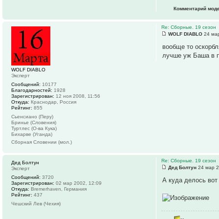
Комментарий моде
Re: Сборные. 19 сезон
WOLF DIABLO
24 мар
вообще то оскорбл
лучше уж Баша в 
WOLF DIABLO
Эксперт
Сообщений:
10177
Благодарностей:
1928
Зарегистрирован:
12 ноя 2008, 11:56
Откуда:
Краснодар, Россия
Рейтинг:
855
Сьенсиано (Перу)
Бринье (Словения)
Туртлес (О-ва Кука)
Бихарве (Уганда)
Сборная Словении (мол.)
Re: Сборные. 19 сезон
Дед Болтун
Дед Болтун
24 мар 2
Эксперт
Сообщений:
3720
А куда делось во
Зарегистрирован:
02 мар 2002, 12:09
Откуда:
Bremerhaven, Германия
Рейтинг:
437
Чешский Лев (Чехия)