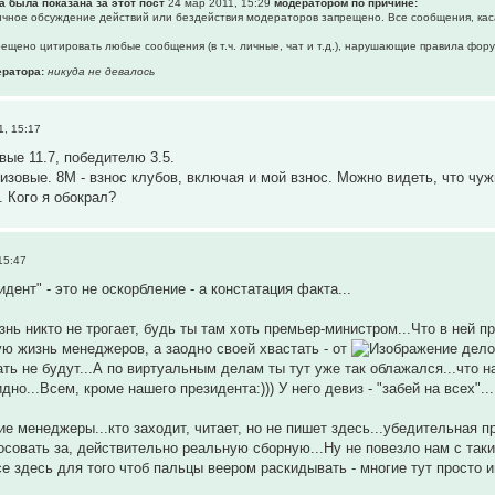
а была показана за этот пост
24 мар 2011, 15:29
модератором по причине:
личное обсуждение действий или бездействия модераторов запрещено. Все сообщения, кас
прещено цитировать любые сообщения (в т.ч. личные, чат и т.д.), нарушающие правила фор
ратора:
никуда не девалось
1, 15:17
вые 11.7, победителю 3.5.
изовые. 8М - взнос клубов, включая и мой взнос. Можно видеть, что чуж
. Кого я обокрал?
15:47
дент" - это не оскорбление - а констатация факта...
нь никто не трогает, будь ты там хоть премьер-министром...Что в ней пр
ую жизнь менеджеров, а заодно своей хвастать - от
дело.
ть не будут...А по виртуальным делам ты тут уже так облажался...что на
но...Всем, кроме нашего президента:))) У него девиз - "забей на всех"...
е менеджеры...кто заходит, читает, но не пишет здесь...убедительная п
лосовать за, действительно реальную сборную...Ну не повезло нам с та
е здесь для того чтоб пальцы веером раскидывать - многие тут просто и