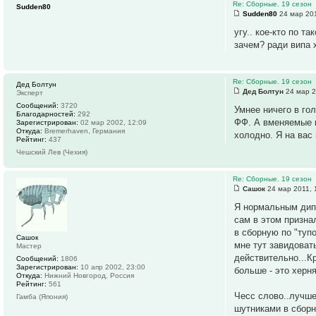
Re: Сборные. 19 сезон
Sudden80
Sudden80
24 мар 201
угу.. кое-кто по т
зачем? ради випа х
Re: Сборные. 19 сезон
Дед Болтун
Дед Болтун
24 мар 2
Эксперт
Сообщений:
3720
Умнее ничего в го
Благодарностей:
292
ФФ. А вменяемые в
Зарегистрирован:
02 мар 2002, 12:09
Откуда:
Bremerhaven, Германия
холодно. Я на вас
Рейтинг:
437
Чешский Лев (Чехия)
Re: Сборные. 19 сезон
Сашок
24 мар 2011, 
Я нормальным дипл
сам в этом призна
в сборную по "туп
Сашок
мне тут завидовать
Мастер
действительно...Кр
Сообщений:
1806
Зарегистрирован:
10 апр 2002, 23:00
больше - это херня
Откуда:
Нижний Новгород, Россия
Рейтинг:
561
Чесс слово..лучше
Гамба (Япония)
шутниками в сборн