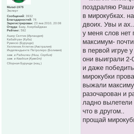
поздраляю Раши
Murad-1976
Эксперт
в мирокубках. н
Сообщений:
3932
Благодарностей:
76
двоих. Увы и ах.
Зарегистрирован:
23 янв 2010, 20:08
Откуда:
Баку, Азербайджан
Рейтинг:
592
у меня слов нет
Ашер Селтик (Ирландия)
Кабайгуан (Куба)
максимум- почти 4
Рукинзо (Бурунди)
Хелленик Атлетик (Австралия)
в первой игруе 
Индепендьенте Петролеро (Боливия)
зам. в Раднички (Ниш, Сербия)
они выиграли 2-
зам. в Квадсия (Кувейт)
Сборная Бурунди (нац.)
и даже победить 
мирокубки провал
выжали максимум
разочарован и р
ладно вылетели б
что в другом..
прощай мирокубк