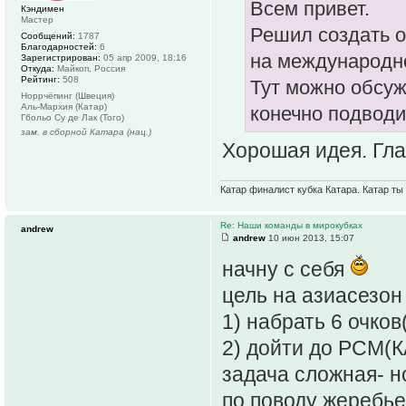
Всем привет.
Кэндимен
Мастер
Решил создать о
Сообщений:
1787
Благодарностей:
6
на международн
Зарегистрирован:
05 апр 2009, 18:16
Откуда:
Майкоп, Россия
Рейтинг:
508
Тут можно обсуж
Норрчёпинг (Швеция)
Аль-Мархия (Катар)
конечно подводи
Гбольо Су де Лак (Того)
зам. в сборной Катара (нац.)
Хорошая идея. Гла
Re: Наши команды в мирокубках
andrew
andrew
10 июн 2013, 15:07
начну с себя
цель на азиасезон
1) набрать 6 очков
2) дойти до РСМ(К
задача сложная- н
по поводу жеребье