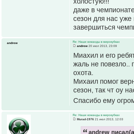
холостую!!!
даже в чемпионате
сезон для нас уже
завершиться чемп
Re: Наши команды в мирокубках
andrew
andrew
20 июл 2013, 23:09
Миахил и его ребя
жаль не повезло..
охота.
Михаил помог вер
сезон, так чт оу н
Спасибо ему огром
Re: Наши команды в мирокубках
Murad-1976
21 июл 2013, 12:03
andrew писал(а