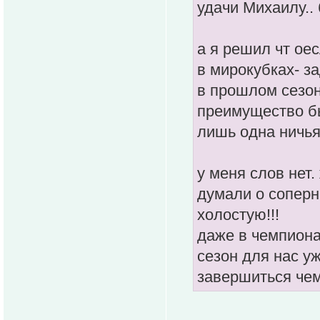
удачи Михаилу.. 
а я решил чт ое
в мирокубках- за
в прошлом сезон
преимущество бы
лишь одна ничья!
у меня слов нет.
думали о соперни
холостую!!!
даже в чемпионат
сезон для нас у
завершиться че