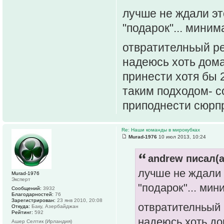
лучше не ждали эт
"подарок"... миним
отвратителньый рез
надеюсь хоть дома
принести хотя бы 2
таким подходом- с
приподнести сюрп
Re: Наши команды в мирокубках
Murad-1976
10 июл 2013, 10:24
andrew писал(а
лучше не ждали 
Murad-1976
Эксперт
"подарок"... мин
Сообщений:
3932
Благодарностей:
76
Зарегистрирован:
23 янв 2010, 20:08
отвратителньый р
Откуда:
Баку, Азербайджан
Рейтинг:
592
надеюсь хоть до
Ашер Селтик (Ирландия)