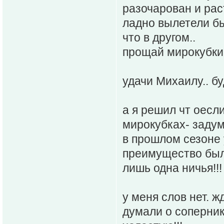
разочарован и рас
ладно вылетели бы 
что в другом..
прощай мирокубки!
удачи Михаилу.. бу
а я решил чт оесл
мирокубках- задум
в прошлом сезоне 
преимущество было
лишь одна ничья!!!
у меня слов нет. ж
думали о сопернике