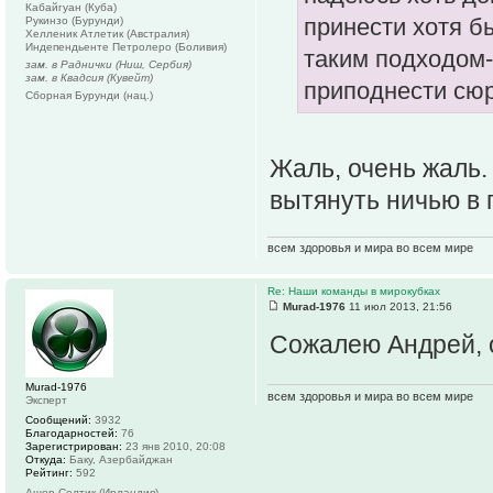
Кабайгуан (Куба)
принести хотя бы
Рукинзо (Бурунди)
Хелленик Атлетик (Австралия)
Индепендьенте Петролеро (Боливия)
таким подходом-
зам. в Раднички (Ниш, Сербия)
зам. в Квадсия (Кувейт)
приподнести сюр
Сборная Бурунди (нац.)
Жаль, очень жаль.
вытянуть ничью в 
всем здоровья и мира во всем мире
Re: Наши команды в мирокубках
Murad-1976
11 июл 2013, 21:56
Сожалею Андрей, о
Murad-1976
всем здоровья и мира во всем мире
Эксперт
Сообщений:
3932
Благодарностей:
76
Зарегистрирован:
23 янв 2010, 20:08
Откуда:
Баку, Азербайджан
Рейтинг:
592
Ашер Селтик (Ирландия)