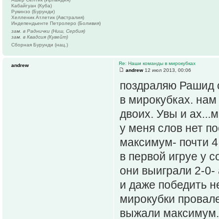
Кабайгуан (Куба)
Рукинзо (Бурунди)
Хелленик Атлетик (Австралия)
Индепендьенте Петролеро (Боливия)
зам. в Раднички (Ниш, Сербия)
зам. в Квадсия (Кувейт)
Сборная Бурунди (нац.)
Re: Наши команды в мирокубках
andrew
andrew
12 июл 2013, 00:06
поздраляю Рашид 
в мирокубках. нам
двоих. Увы и ах...
у меня слов нет п
максимум- почти 4 к
в первой игруе у 
они выиграли 2-0-
и даже победить не
мирокубки провале
выжали максимум. 