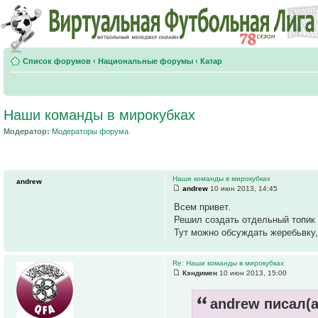
Список форумов
‹
Национальные форумы
‹
Катар
Наши команды в мирокубках
Модератор:
Модераторы форума
Наши команды в мирокубках
andrew
andrew
10 июн 2013, 14:45
Всем привет.
Решил создать отдельный топик 
Тут можно обсуждать жеребьвку,
Re: Наши команды в мирокубках
Кэндимен
10 июн 2013, 15:00
andrew писал(а