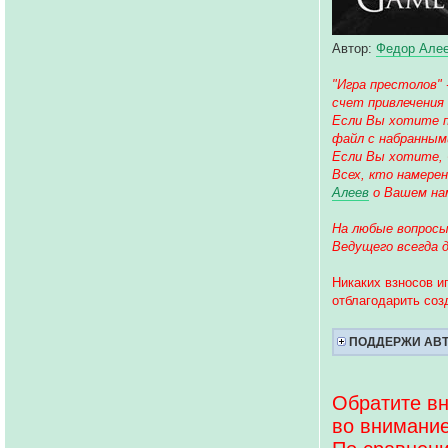
Автор:
Федор Але
"Игра престолов"
счет привлечения
Если Вы хотите п
файл с набранным
Если Вы хотите, 
Всех, кто намере
Алеев
о Вашем нам
На любые вопросы
Ведущего всегда 
Никаких взносов 
отблагодарить соз
ПОДДЕРЖИ АВ
Обратите вн
во внимание