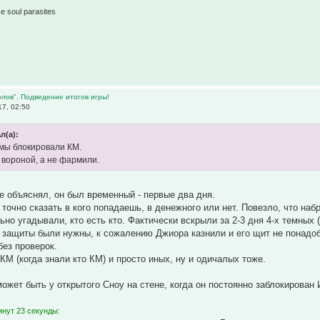
1
e soul parasites
лов". Подведение итогов игры!
17, 02:50
л(а):
 мы блокировали КМ.
вороной, а не фармили.
е объяснял, он был временный - первые два дня.
точно сказать в кого попадаешь, в денежного или нет. Повезло, что набр
ьно угадывали, кто есть кто. Фактически вскрыли за 2-3 дня 4-х темных 
 защиты были нужны, к сожалению Джиора казнили и его щит не понадоб
без проверок.
КМ (когда знали кто КМ) и просто иных, ну и одичалых тоже.
ожет быть у открытого Сноу на стене, когда он постоянно заблокирован И
инут 23 секунды: