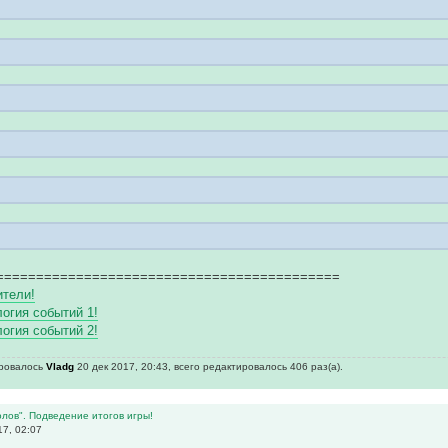
===========================================
ители!
логия событий 1!
логия событий 2!
ировалось
Vladg
20 дек 2017, 20:43, всего редактировалось 406 раз(а).
лов". Подведение итогов игры!
17, 02:07