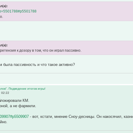
л(а):
?p=5501788#p5501788
о.
л(а):
ретензия к дозору в том, что он играл пассивно.
м была пассивность и что такое активно?
лов". Подведение итогов игры!
, 02:22
блокировали КМ.
ной, а не фармили.
509907#p5509907
- вот, кстати, мнение Сноу-десницы. Он накосячил, казн
йно.