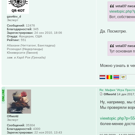
vetal37 писа
viewtopic.php
gavrilov_d
Вот, собственн
Эксперт
Сообщений:
12476
Благодарностей:
345
Да. Посмотрю.
Зарегистрирован:
24 сен 2010, 18:06
Откуда:
Фредерик, США
Рейтинг:
551
Абахани (Читтагонг, Бангладеш)
vetal37 писа
Розендал (Нидерланды)
Тут основная п
Юниверсити (Гвинея)
зам. в Хард Рок (Гренада)
Можно узнать в че
Re: Мафия "Игра Престо
Offworld
14 дек 2017
Ну, например, мы 
Мы проверяли воро
Offworld
viewtopic.php?p=5
Эксперт
более-менее досто
Сообщений:
35304
Благодарностей:
4300
Зарегистрирован:
22 ноя 2010, 13:43