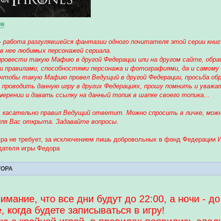
ев
 - работа разгулявшейся фантазии одного почитателя этой серии кни
 в нее любимых персонажей сериала.
ровести такую Мафию в другой Федерации или на другом сайте, обра
и правилами, способностями персонажа и фотографиями, да и самому
чтобы такую Мафию провел Ведущий в другой Федерации, просьба об
н проводить данную игру в других Федерациях, прошу помнить и ува
ерении и давать ссылку на данный топик в шапке своего топика...
 касательно правил Ведущий ответит. Можно спросить в личке, можн
для Вас открыта. Задавайте вопросы.
игра не требует, за исключением лишь добровольных в фонд Федерации
дателя игры Федора
ТОРА
имание, что все дни будут до 22:00, а ночи - д
, когда будете записываться в игру!