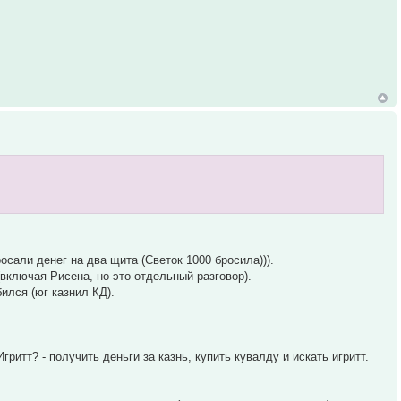
осали денег на два щита (Светок 1000 бросила))).
(включая Рисена, но это отдельный разговор).
ился (юг казнил КД).
гритт? - получить деньги за казнь, купить кувалду и искать игритт.