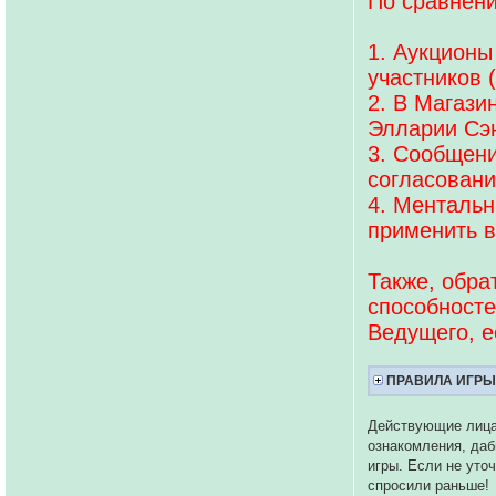
По сравнени
1. Аукционы
участников (
2. В Магази
Элларии Сэ
3. Сообщени
согласовани
4. Ментальны
применить в
Также, обра
способносте
Ведущего, е
ПРАВИЛА ИГР
Действующие лица 
ознакомления, даб
игры. Если не уточ
спросили раньше!