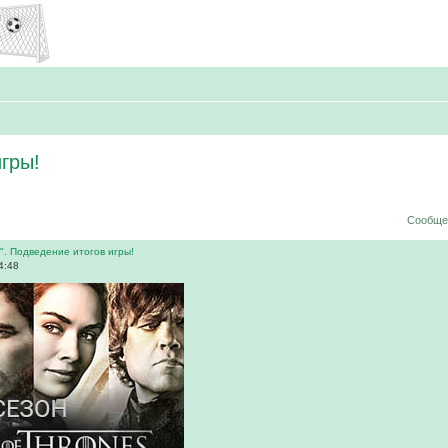
гры!
Сообщен
". Подведение итогов игры!
4:48