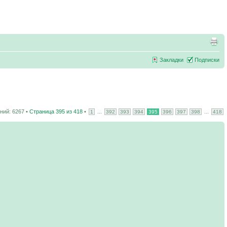
Закладки
Подписки
ий: 6267 •
Страница
395
из
418
•
...
...
1
392
393
394
395
396
397
398
418