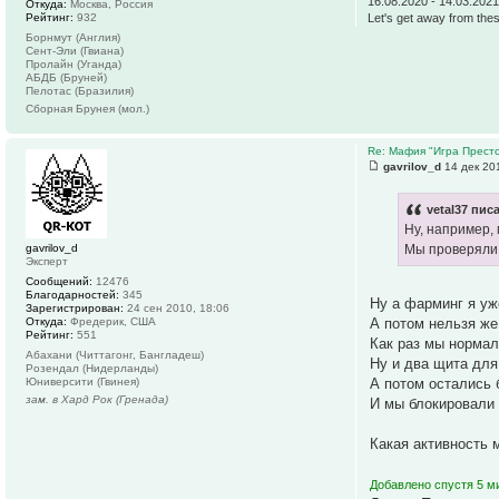
16.08.2020 - 14.03.202
Откуда:
Москва, Россия
Let's get away from thes
Рейтинг:
932
Борнмут (Англия)
Сент-Эли (Гвиана)
Пролайн (Уганда)
АБДБ (Бруней)
Пелотас (Бразилия)
Сборная Брунея (мол.)
Re: Мафия "Игра Престо
gavrilov_d
14 дек 20
vetal37 писа
Ну, например,
gavrilov_d
Мы проверяли 
Эксперт
Сообщений:
12476
Благодарностей:
345
Ну а фарминг я уж
Зарегистрирован:
24 сен 2010, 18:06
А потом нельзя же 
Откуда:
Фредерик, США
Рейтинг:
551
Как раз мы нормал
Абахани (Читтагонг, Бангладеш)
Ну и два щита для
Розендал (Нидерланды)
А потом остались 
Юниверсити (Гвинея)
зам. в Хард Рок (Гренада)
И мы блокировали 
Какая активность м
Добавлено спустя 5 м