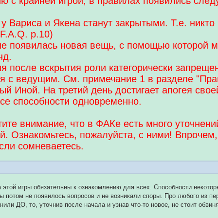
ю с крайней игрой, в правилах появились сле
 у Вариса и Якена станут закрытыми. Т.е. никто
F.A.Q. p.10)
не появилась новая вещь, с помощью которой м
нд.
я после вскрытия роли категорически запреще
я с ведущим. См. примечание 1 в разделе "Пра
й Иной. На третий день достигает апогея своей с
се способности одновременно.
тите внимание, что в ФАКе есть много уточнен
й. Ознакомьтесь, пожалуйста, с ними! Впрочем,
сли сомневаетесь.
Ы
этой игры обязательны к ознакомлению для всех. Способности некотор
ы потом не появилось вопросов и не возникали споры. Про любого из пе
нили ДО, то, уточнив после начала и узнав что-то новое, не стоит обвин