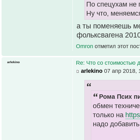
По спецухам не 
Ну что, меняемс
а ты поменяешь ме
фольксвагена 2010
Omron
отметил этот пос
Re: Что со стоимостью 
arlekino
arlekino
07 апр 2018, 
Рома Псих пи
обмен техниче
только на
http
надо добавить 