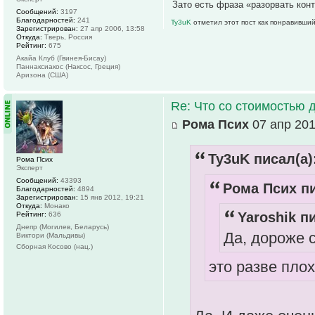
Зато есть фраза «разорвать кон
Сообщений:
3197
Благодарностей:
241
Ty3uK
отметил этот пост как понравивший
Зарегистрирован:
27 апр 2006, 13:58
Откуда:
Тверь, Россия
Рейтинг:
675
Акайа Клуб (Гвинея-Бисау)
Паннаксиакос (Наксос, Греция)
Аризона (США)
Re: Что со стоимостью 
Рома Псих
07 апр 201
Ty3uK писал(а)
Рома Псих
Эксперт
Сообщений:
43393
Рома Псих пи
Благодарностей:
4894
Зарегистрирован:
15 янв 2012, 19:21
Откуда:
Монако
Yaroshik пи
Рейтинг:
636
Днепр (Могилев, Беларусь)
Да, дороже 
Виктори (Мальдивы)
Сборная Косово (нац.)
это разве пло