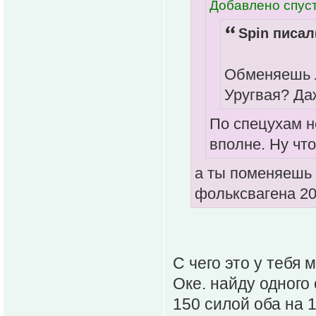
Добавлено спуст
Spin писал(
Обменяешь Л
Уругвая? Да
По спецухам н
вполне. Ну чт
а ты поменяешь 
фольксвагена 20
С чего это у тебя 
Оке. найду одного
150 силой оба на