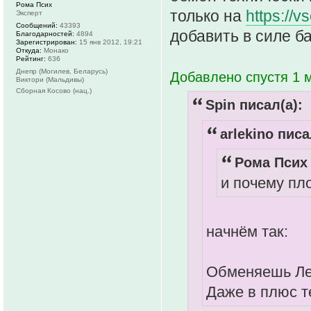
Рома Псих
только на
https://
Эксперт
Сообщений:
43393
добавить в силе ба
Благодарностей:
4894
Зарегистрирован:
15 янв 2012, 19:21
Откуда:
Монако
Рейтинг:
636
Днепр (Могилев, Беларусь)
Добавлено спустя 1 м
Виктори (Мальдивы)
Сборная Косово (нац.)
Spin писал(а):
arlekino писа
Рома Псих 
и почему пл
начнём так:
Обменяешь Леп
Даже в плюс т