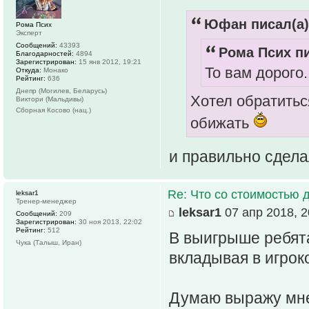
Юфан писал(а)
Рома Псих
Эксперт
Сообщений:
43393
Рома Псих пи
Благодарностей:
4894
Зарегистрирован:
15 янв 2012, 19:21
То вам дорого..
Откуда:
Монако
Рейтинг:
636
Днепр (Могилев, Беларусь)
Хотел обратитьс
Виктори (Мальдивы)
Сборная Косово (нац.)
обижать
и правильно сдела
Re: Что со стоимостью 
leksar1
Тренер-менеджер
leksar1
07 апр 2018, 2
Сообщений:
209
Зарегистрирован:
30 ноя 2013, 22:02
Рейтинг:
512
В выигрыше ребята
Чука (Талыш, Иран)
вкладывая в игрок
Думаю выражу мне