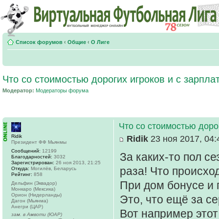
Список форумов
‹
Общие
‹
О Лиге
Что со стоимостью дорогих игроков и с зарпла
Модератор:
Модераторы форума
Что со стоимостью доро
Ridik
Ridik
23 ноя 2017, 04:
Президент ФФ Мьянмы
Сообщений:
12199
За каких-то пол се
Благодарностей:
3032
Зарегистрирован:
26 ноя 2013, 21:25
раза! Что происхо
Откуда:
Могилёв, Беларусь
Рейтинг:
858
При дом бонусе и 
Дельфин (Эквадор)
Монкаро (Мексика)
Орион (Нидерланды)
Это, что ещё за с
Дагон (Мьянма)
Анегри (ЦАР)
Вот например этот
зам. в Амвоти (ЮАР)