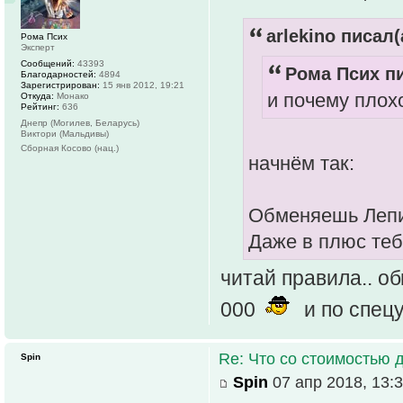
arlekino писал(
Рома Псих
Эксперт
Сообщений:
43393
Рома Псих пи
Благодарностей:
4894
Зарегистрирован:
15 янв 2012, 19:21
и почему плох
Откуда:
Монако
Рейтинг:
636
Днепр (Могилев, Беларусь)
Виктори (Мальдивы)
Сборная Косово (нац.)
начнём так:
Обменяешь Лепи
Даже в плюс теб
читай правила.. о
000
и по спец
Re: Что со стоимостью 
Spin
Spin
07 апр 2018, 13: