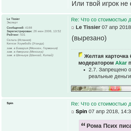
Или твой игрок не
Re: Что со стоимостью 
Le Tissier
Эксперт
Le Tissier
07 апр 2018
Сообщений:
4168
Зарегистрирован:
26 июн 2006, 13:52
Рейтинг:
531
(вырезано)
Сельта (Испания)
Кигези Хоумбойз (Уганда)
зам. в Бавария (Мюнхен, Германия)
зам. в Америка (Мексика)
Желтая карточка 
зам. в Шеньхуа (Шанхай, Китай)
модератором
Akar
п
2.7. Запрещено 
реальные деньги
Re: Что со стоимостью 
Spin
Spin
07 апр 2018, 14:
Рома Псих писа