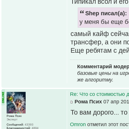
Типикал всол и ег
Shep писал(а):
у меня бы еще 
самый кайф сейчас
трансфер, а они п
Еще ребятам с де
Комментарий моде
базовые цены на иг
же алгоритму.
Re: Что со стоимостью 
Рома Псих
07 апр 201
То вам дорого... то
Рома Псих
Эксперт
Omron
отметил этот пос
Сообщений:
43393
Благодарностей:
4894