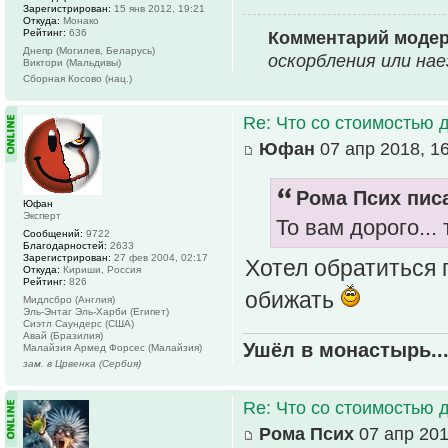
Зарегистрирован:
15 янв 2012, 19:21
Откуда:
Монако
Рейтинг:
636
Комментарий моде
Днепр (Могилев, Беларусь)
оскоpбления или нае
Виктори (Мальдивы)
Сборная Косово (нац.)
Re: Что со стоимостью 
Юфан
07 апр 2018, 1
Рома Псих писа
Юфан
Эксперт
То вам дорого... 
Сообщений:
9722
Благодарностей:
2633
Зарегистрирован:
27 фев 2004, 02:17
Хотел обратиться 
Откуда:
Кириши, Россия
Рейтинг:
826
обижать
Мидлсбро (Англия)
Эль-Энтаг Эль-Харби (Египет)
Сиэтл Саундерс (США)
Авай (Бразилия)
Ушёл в монастырь..
Малайзия Армед Форсес (Малайзия)
зам. в Црвенка (Сербия)
Re: Что со стоимостью 
Рома Псих
07 апр 201