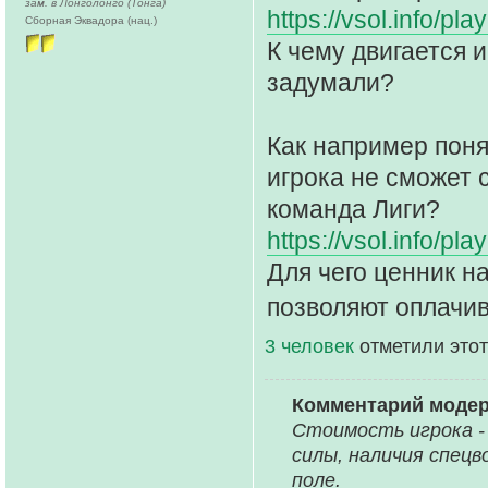
зам. в Лонголонго (Тонга)
https://vsol.info/
Сборная Эквадора (нац.)
К чему двигается и
задумали?
Как например поня
игрока не сможет 
команда Лиги?
https://vsol.info/
Для чего ценник н
позволяют оплачив
3 человек
отметили этот
Комментарий моде
Стоимость игрока - 
силы, наличия спец
поле.