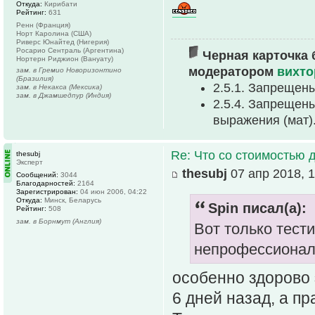
Откуда:
Кирибати
Рейтинг:
631
Ренн (Франция)
Норт Каролина (США)
Риверс Юнайтед (Нигерия)
Росарио Сентраль (Аргентина)
Черная карточка 
Нортерн Риджион (Вануату)
модератором
вихто
зам. в Гремио Новоризонтино
(Бразилия)
2.5.1. Запрещен
зам. в Некакса (Мексика)
зам. в Джамшедпур (Индия)
2.5.4. Запрещен
выpажения (мат)
Re: Что со стоимостью 
thesubj
Эксперт
thesubj
07 апр 2018, 1
Сообщений:
3044
Благодарностей:
2164
Зарегистрирован:
04 июн 2006, 04:22
Откуда:
Минск, Беларусь
Spin писал(а):
Рейтинг:
508
зам. в Борнмут (Англия)
Вот только тести
непрофессионал
особенно здорово 
6 дней назад, а пр