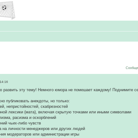
Сообще
14:16
ю развить эту тему! Немного юмора не помешает каждому! Поднимите с
но публиковать анекдоты, но только:
ей, непристойностей, скабрезностей
рной лексики (мата), включая скрытую точками или иными символами
лизма, расизма и оскорблений
ений чьих-либо чувств
а на личности менеджеров или других людей
ния модераторов или администрации игры