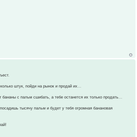
съест.
колько штук, пойди на рынок и продай их…
т бананы с пальм сшибать, а тебе останется их только продать…
, посадишь тысячу пальм и будет у тебя огромная банановая
пай!