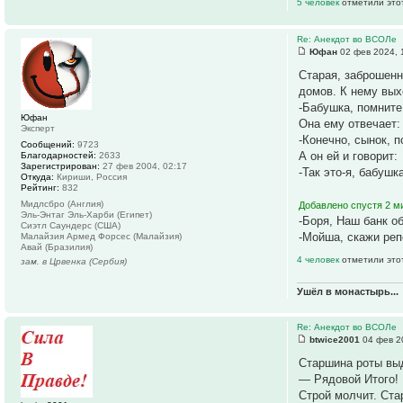
5 человек
отметили это
Re: Анекдот во ВСОЛе
Юфан
02 фев 2024, 
Старая, заброшенн
домов. К нему выхо
-Бабушка, помните
Юфан
Она ему отвечает:
Эксперт
-Конечно, сынок, 
Сообщений:
9723
А он ей и говорит:
Благодарностей:
2633
Зарегистрирован:
27 фев 2004, 02:17
-Так это-я, бабушк
Откуда:
Кириши, Россия
Рейтинг:
832
Мидлсбро (Англия)
Добавлено спустя 2 м
Эль-Энтаг Эль-Харби (Египет)
-Боря, Наш банк о
Сиэтл Саундерс (США)
-Мойша, скажи реп
Малайзия Армед Форсес (Малайзия)
Авай (Бразилия)
4 человек
отметили это
зам. в Црвенка (Сербия)
Ушёл в монастырь...
Re: Анекдот во ВСОЛе
btwice2001
04 фев 2
Старшина роты выд
— Рядовой Итого!
Строй молчит. Ста