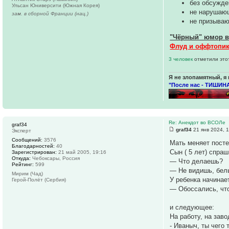
без обсужде
Ульсан Юниверсити (Южная Корея)
не нарушаю
зам. в сборной Франции (нац.)
не призываю
"Чёрный" юмор в
Флуд и оффтопик 
3 человек
отметили это
Я не злопамятный, я 
"После нас - ТИШИНА
Re: Анекдот во ВСОЛе
graf34
graf34
21 янв 2024, 
Эксперт
Сообщений:
3576
Мать меняет посте
Благодарностей:
40
Сын ( 5 лет) спраш
Зарегистрирован:
21 май 2005, 19:16
Откуда:
Чебоксары, Россия
— Что делаешь?
Рейтинг:
599
— Не видишь, бел
Мирим (Чад)
У ребенка начинае
Герой-Полёт (Сербия)
— Обоссались, чт
и следующее:
На работу, на зав
- Иваныч, ты чего