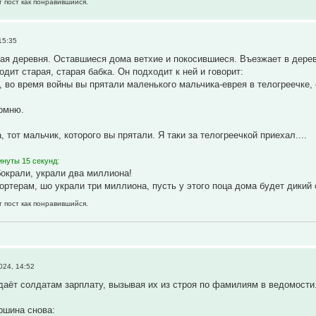
т пост как понравившийся.
15:35
ая деревня. Оставшиеся дома ветхие и покосившиеся. Въезжает в деревн
дит старая, старая бабка. Он подходит к ней и говорит:
, во время войны вы прятали маленького мальчика-еврея в телогреечке,
помню.
а, тот мальчик, которого вы прятали. Я таки за телогреечкой приехал....
инуты 15 секунд:
бокрали, украли два миллиона!
ортерам, шо украли три миллиона, пусть у этого поца дома будет дикий 
т пост как понравившийся.
024, 14:52
аёт солдатам зарплату, вызывая их из строя по фамилиям в ведомости.
ршина снова: