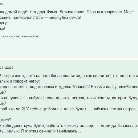
:59
ю домой ведёт его друг Фима. Возмущенная Сара выговаривает Моне:
жник, нализался? Всё — месяц без секса!
ругу:
же!
т пост как понравившийся.
24, 22:57
негр и ждет, пока на него банан свалится, а как свалится, так он его и 
елый и говорит негру:
 здесь лежишь под деревом и ждешь бананов? Возьми палку, сшиби нес
ше?
ги получишь — наймешь еще десяток негров, таких как ты, которые буду
ше?
тупой что ли!?! У тебя еще больше денег будет — наймешь сотню негров
ше-то?
 У тебя денег куча будет, работать самому не надо — лежи да бананы ло
ты, белый! Я ж этим сейчас и занимаюсь…