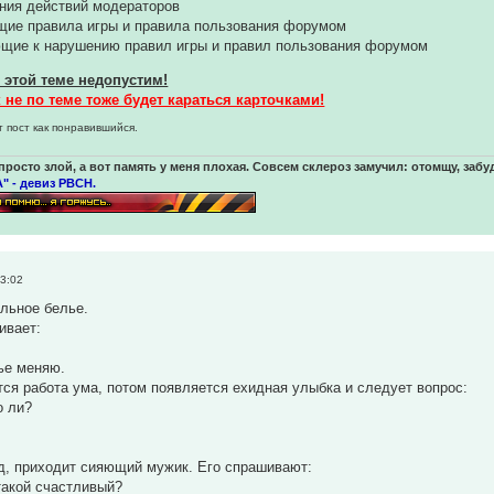
ния действий модераторов
щие правила игры и правила пользования форумом
щие к нарушению правил игры и правил пользования форумом
 этой теме недопустим!
не по теме тоже будет караться карточками!
т пост как понравившийся.
просто злой, а вот память у меня плохая. Совсем склероз замучил: отомщу, забуд
" - девиз РВСН.
13:02
льное белье.
ивает:
ье меняю.
тся работа ума, потом появляется ехидная улыбка и следует вопрос:
о ли?
од, приходит сияющий мужик. Его спрашивают:
 такой счастливый?