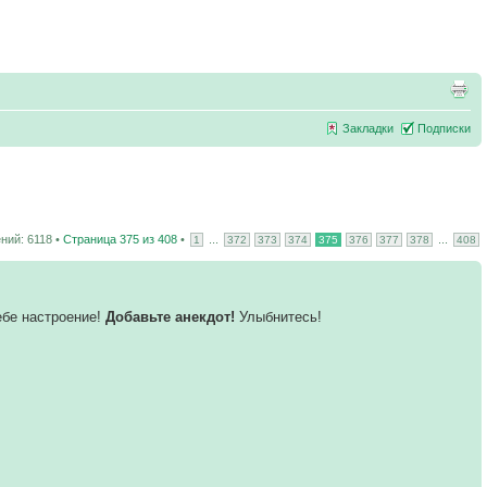
Закладки
Подписки
ний: 6118 •
Страница
375
из
408
•
...
...
1
372
373
374
375
376
377
378
408
ебе настроение!
Добавьте анекдот!
Улыбнитесь!