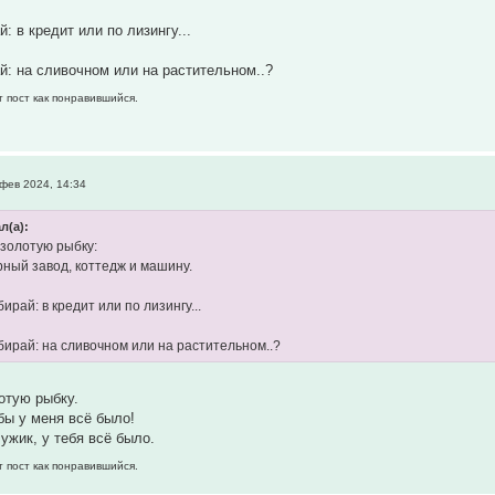
 в кредит или по лизингу...
: на сливочном или на растительном..?
т пост как понравившийся.
фев 2024, 14:34
л(а):
золотую рыбку:
ный завод, коттедж и машину.
рай: в кредит или по лизингу...
ирай: на сливочном или на растительном..?
отую рыбку.
обы у меня всё было!
ужик, у тебя всё было.
т пост как понравившийся.