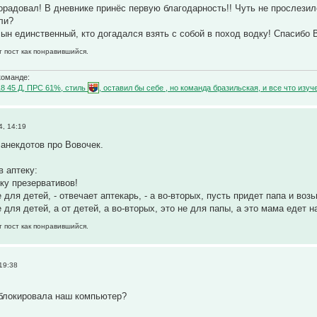
порадовал! В дневнике принёс первую благодарность!! Чуть не прослезилс
али?
сын единственный, кто догадался взять с собой в поход водку! Спасибо 
т пост как понравившийся.
команде:
18 45 Д, ПРС 61%, стиль
, оставил бы себе , но команда бразильская, и все что и
4, 14:19
анекдотов про Вовочек.
в аптеку:
вку презервативов!
е для детей, - отвечает аптекарь, - а во-вторых, пусть придет папа и во
е для детей, а от детей, а во-вторых, это не для папы, а это мама едет на
т пост как понравившийся.
19:38
блокировала наш компьютер?