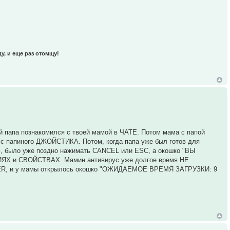
у, и еще раз отомщу!
ой папа познакомился с твоей мамой в ЧАТЕ. Потом мама с папой
с папиного ДЖОЙСТИКА. Потом, когда папа уже был готов для
ю, было уже поздно нажимать CANCEL или ESC, а окошко "ВЫ
ЯХ и СВОЙСТВАХ. Мамин антивирус уже долгое время НЕ
TER, и у мамы открылось окошко "ОЖИДАЕМОЕ ВРЕМЯ ЗАГРУЗКИ: 9