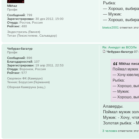
Рыбка:
Mikhaz
— Хорошо, выбирай:
Профи
— Мужик:
Сообщений:
799
Зарегистрирован:
30 дек 2012, 15:00
— Хорошо, выбирай
Откуда:
Ростов, Россия
Рейтинг:
480
btwice2001
отметил это
Эндюстриэль (Гвинея)
Титан (Тексистепеке, Сальвадор)
Re: Анекдот во ВСОЛе
Чебурах-багатур
Чебурах-багатур
07 
Профи
Сообщений:
896
Благодарностей:
107
Mikhaz писа
Зарегистрирован:
19 апр 2011, 22:53
Поймал мужик 
Откуда:
Воронеж, Россия
Рейтинг:
577
— Хочу ювелир
Скорпион ФК (Камерун)
Рыбка:
Теннис Боруссия (Германия)
— Хорошо, выби
Сборная Камеруна (нац.)
— Мужик:
— Хорошо, выб
Алаверды.
Поймал мужик зол
Мужик: - Хочу, чт
Золотая рыбка: - М
3 человек
отметили это