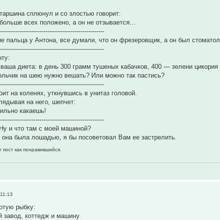
таршина сплюнул и со злостью говорит:
больше всех положено, а он не отзывается...
------------------------------------------------------
ие пальца у Антона, все думали, что он фрезеровщик, а он был стоматол
------------------------------------------------------
ту:
т ваша диета: в день 300 грамм тушеных кабачков, 400 — зелени цикория 
ольчик на шею нужно вешать? Или можно так пастись?
------------------------------------------------------
оит на коленях, уткнувшись в унитаз головой.
глядывая на него, шепчет:
ильно какаешь!
------------------------------------------------------
Ну и что там с моей машиной?
 она была лошадью, я бы посоветовал Вам ее застрелить.
т пост как понравившийся.
11:13
отую рыбку:
 завод, коттедж и машину.