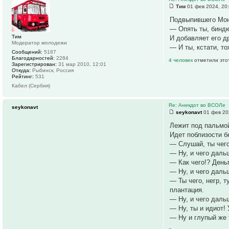
Тим
01 фев 2024, 20
Подвыпившего Мон
— Опять ты, биндю
Тим
И добавляет его д
Модератор молодежи
— И ты, кстати, то
Сообщений:
5187
Благодарностей:
2284
4 человек
отметили это
Зарегистрирован:
31 мар 2010, 12:01
Откуда:
Рыбинск, Россия
Рейтинг:
531
Кабел (Сербия)
Re: Анекдот во ВСОЛе
seykonavt
seykonavt
01 фев 20
Лежит под пальмой 
Идет поблизости б
— Слушай, ты чего
— Ну, и чего даль
— Как чего!? День
— Ну, и чего даль
— Ты чего, негр, 
плантация.
— Ну, и чего даль
— Ну, ты и идиот!
— Ну и глупый же 