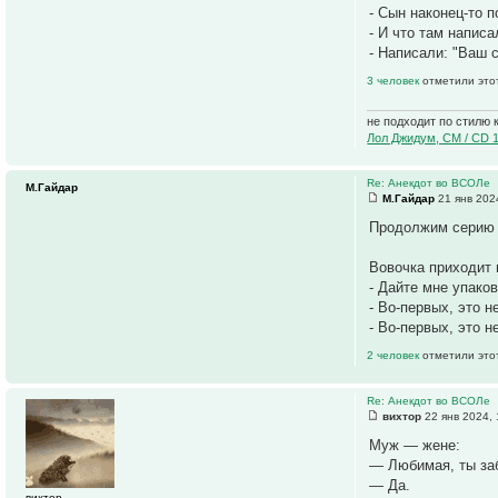
- Сын наконец-то 
- И что там напис
- Написали: "Ваш 
3 человек
отметили это
не подходит по стилю 
Лол Джидум, CM / CD 
Re: Анекдот во ВСОЛе
М.Гайдар
М.Гайдар
21 янв 202
Продолжим серию 
Вовочка приходит 
- Дайте мне упако
- Во-первых, это н
- Во-первых, это н
2 человек
отметили это
Re: Анекдот во ВСОЛе
вихтор
22 янв 2024, 
Муж — жене:
— Любимая, ты за
— Да.
вихтор