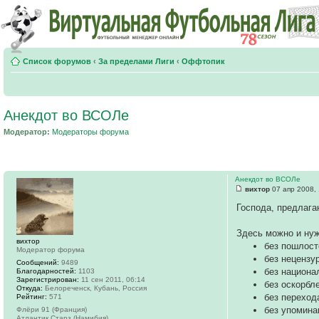
Список форумов
‹
За пределами Лиги
‹
Оффтопик
Анекдот во ВСОЛе
Модератор:
Модераторы форума
Анекдот во ВСОЛе
вихтор
07 апр 2008, 
Господа, предлага
Здесь можно и нуж
вихтор
без пошлост
Модератор форума
без нецензу
Сообщений:
9489
без национа
Благодарностей:
1103
Зарегистрирован:
11 сен 2011, 06:14
без оскорбл
Откуда:
Белореченск, Кубань, Россия
без переход
Рейтинг:
571
без упомина
Флёри 91 (Франция)
Атлантик Старз (Намибия)