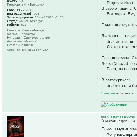
btwice2001
— Рядовой Итого!
Президент ФФ Беларуси
В строю тишина. С
Сообщений:
3702
— Вот дурак! Ему 
Благодарностей:
968
Зарегистрирован:
08 май 2013, 01:38
----------------------------
Откуда:
Минск, Беларусь
Глядя на отсутств
Рейтинг:
811
----------------------------
Балантас (Гвинея-Бисау)
Фалько (Беларусь)
Диетолог — пациен
Нуноадинг Сити (Австралия)
— Значит, так, во
Ависпонес (Мексика)
Суркар (Боливия)
— Доктор, а колок
Сборная Гвинеи-Бисау (мол.)
----------------------------
Папа перебрал. Ст
Дочка (3 года), по
— Папа, ты неправ
----------------------------
В автосервисе: — 
— Знаете, если бы
3 человек
отметили это
Re: Анекдот во ВСОЛе
Mikhaz
07 фев 2024, 
Поймал мужик зол
— Хочу ювелирный