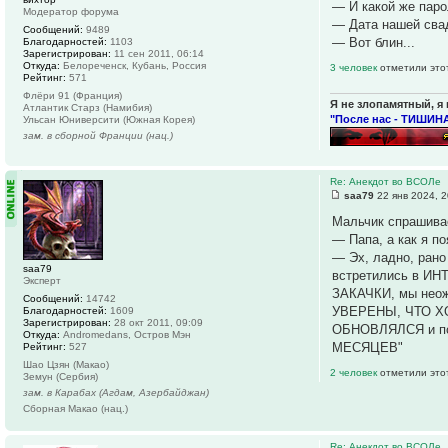
— И какой же пар
Модератор форума
— Дата нашей сва
Сообщений:
9489
— Вот блин...
Благодарностей:
1103
Зарегистрирован:
11 сен 2011, 06:14
Откуда:
Белореченск, Кубань, Россия
3 человек
отметили это
Рейтинг:
571
Флёри 91 (Франция)
Я не злопамятный, я 
Атлантик Старз (Намибия)
"После нас - ТИШИНА
Ульсан Юниверсити (Южная Корея)
зам. в сборной Франции (нац.)
Re: Анекдот во ВСОЛе
saa79
22 янв 2024, 2
Мальчик спрашивае
— Папа, а как я п
— Эх, ладно, рано
saa79
встретились в ИН
Эксперт
ЗАКАЧКИ, мы неож
Сообщений:
14742
УВЕРЕНЫ, ЧТО ХО
Благодарностей:
1609
Зарегистрирован:
28 окт 2011, 09:09
ОБНОВЛЯЛСЯ и по
Откуда:
Andromedans, Остров Мэн
МЕСЯЦЕВ"
Рейтинг:
527
Шао Цзян (Макао)
2 человек
отметили это
Земун (Сербия)
зам. в Карабах (Агдам, Азербайджан)
Сборная Макао (нац.)
Re: Анекдот во ВСОЛе