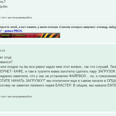
оль?
дьбы.
т пост как понравившийся.
просто злой, а вот память у меня плохая. Совсем склероз замучил: отомщу, забуд
" - девиз РВСН.
0:03
т отца:
оявился?
 или поздно ты бы все равно задал мне этот вопрос, так что слушай. Тв
ТЕРНЕТ- КАФЕ, и там в туалете мама захотела сделать пару ЗАГРУЗОК 
иданно заметили, что у нас не установлен ФАЙРВОЛ... но, к сожалени
ТИТЕ НАЧАТЬ ЗАГРУЗКУ?" мы отключили еще в самом начале в ОПЦИ
этому не заметил папиного червя БЛАСТЕР. В общем, мы нажали EN
т пост как понравившийся.