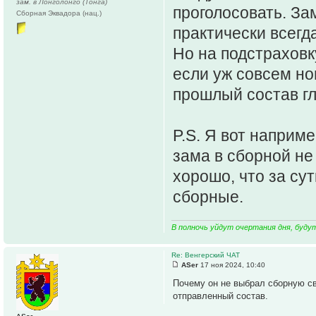
зам. в Лонголонго (Тонга)
проголосовать. За
Сборная Эквадора (нац.)
практически всегд
Но на подстраховку
если уж совсем но
прошлый состав гл
P.S. Я вот наприм
зама в сборной не
хорошо, что за су
сборные.
В полночь уйдут очертания дня, буду
Re: Венгерский ЧАТ
ASer
17 ноя 2024, 10:40
Почему он не выбрал сборную сво
отправленный состав.