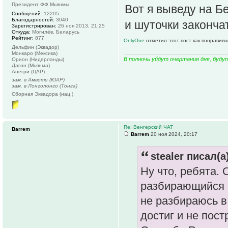
Президент ФФ Мьянмы
Вот я выведу на Б
Сообщений:
12205
Благодарностей:
3040
и шуточки законча
Зарегистрирован:
26 ноя 2013, 21:25
Откуда:
Могилёв, Беларусь
Рейтинг:
877
OnlyOne
отметил этот пост как понравив
Дельфин (Эквадор)
Монкаро (Мексика)
В полночь уйдут очертания дня, буду
Орион (Нидерланды)
Дагон (Мьянма)
Анегри (ЦАР)
зам. в Амвоти (ЮАР)
зам. в Лонголонго (Тонга)
Сборная Эквадора (нац.)
Re: Венгерский ЧАТ
Barrem
Barrem
20 ноя 2024, 20:17
stealer писал(а
Ну что, ребята.
разбирающийся в 
не разбираюсь в 
достиг и не пост