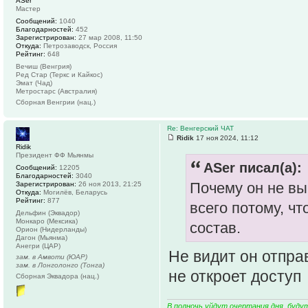
ASer
Мастер
Сообщений:
1040
Благодарностей:
452
Зарегистрирован:
27 мар 2008, 11:50
Откуда:
Петрозаводск, Россия
Рейтинг:
648
Вечиш (Венгрия)
Ред Стар (Теркс и Кайкос)
Эмат (Чад)
Метростарс (Австралия)
Сборная Венгрии (нац.)
Re: Венгерский ЧАТ
Ridik
17 ноя 2024, 11:12
Ridik
Президент ФФ Мьянмы
ASer писал(а):
Сообщений:
12205
Благодарностей:
3040
Почему он не вы
Зарегистрирован:
26 ноя 2013, 21:25
Откуда:
Могилёв, Беларусь
Рейтинг:
877
всего потому, чт
Дельфин (Эквадор)
Монкаро (Мексика)
состав.
Орион (Нидерланды)
Дагон (Мьянма)
Анегри (ЦАР)
Не видит он отпра
зам. в Амвоти (ЮАР)
зам. в Лонголонго (Тонга)
не откроет доступ
Сборная Эквадора (нац.)
В полночь уйдут очертания дня, буду