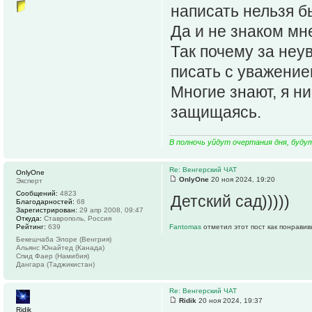
написать нельзя б
Да и не знаком мн
Так почему за неу
писать с уважени
Многие знают, я ни
защищаясь.
В полночь уйдут очертания дня, буду
Re: Венгерский ЧАТ
OnlyOne
OnlyOne
20 ноя 2024, 19:20
Эксперт
Сообщений:
4823
Детский сад)))))
Благодарностей:
68
Зарегистрирован:
29 апр 2008, 09:47
Откуда:
Ставрополь, Россия
Рейтинг:
639
Fantomas
отметил этот пост как понравив
Бекешчаба Элоре (Венгрия)
Альянс Юнайтед (Канада)
Спид Фаер (Намибия)
Дангара (Таджикистан)
Re: Венгерский ЧАТ
Ridik
20 ноя 2024, 19:37
Ridik