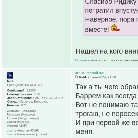
Спасибо Ридику 
потратил впусту
Наверное, пора 
вместе!
Нашел на кого вн
Fantomas
отметил этот пост как понравив
Re: Венгерский ЧАТ
Ridik
20 ноя 2024, 21:28
Ridik
Так а ты чего обр
Президент ФФ Мьянмы
Сообщений:
12205
Баррем как всегда,
Благодарностей:
3040
Зарегистрирован:
26 ноя 2013, 21:25
Откуда:
Могилёв, Беларусь
Вот не понимаю та
Рейтинг:
877
Дельфин (Эквадор)
трогаю, не пересек
Монкаро (Мексика)
Орион (Нидерланды)
И при первой же в
Дагон (Мьянма)
Анегри (ЦАР)
меня.
зам. в Амвоти (ЮАР)
зам. в Лонголонго (Тонга)