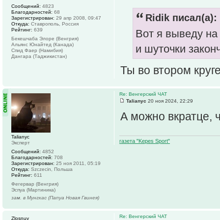
Сообщений:
4823
Благодарностей:
68
Ridik писал(а):
Зарегистрирован:
29 апр 2008, 09:47
Откуда:
Ставрополь, Россия
Рейтинг:
639
Вот я выведу на
Бекешчаба Элоре (Венгрия)
Альянс Юнайтед (Канада)
и шуточки закон
Спид Фаер (Намибия)
Дангара (Таджикистан)
Ты во втором кру
Re: Венгерский ЧАТ
Talianyc
20 ноя 2024, 22:29
А можно вкратце, 
Talianyc
газета "Kepes Sport"
Эксперт
Сообщений:
4852
Благодарностей:
708
Зарегистрирован:
25 ноя 2011, 05:19
Откуда:
Szczecin, Польша
Рейтинг:
611
Фегервар (Венгрия)
Эспуа (Мартиника)
зам. в Мунгкас (Папуа Новая Гвинея)
Re: Венгерский ЧАТ
Zlosnuy