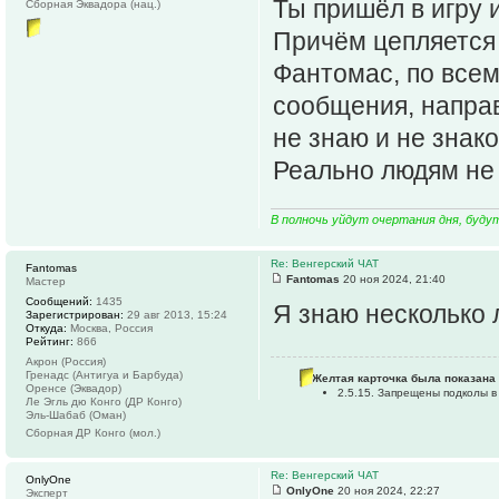
Ты пришёл в игру 
Сборная Эквадора (нац.)
Причём цепляется 
Фантомас, по всем
сообщения, направ
не знаю и не знако
Реально людям не 
В полночь уйдут очертания дня, буду
Re: Венгерский ЧАТ
Fantomas
Fantomas
20 ноя 2024, 21:40
Мастер
Сообщений:
1435
Я знаю несколько 
Зарегистрирован:
29 авг 2013, 15:24
Откуда:
Москва, Россия
Рейтинг:
866
Акрон (Россия)
Гренадс (Антигуа и Барбуда)
Желтая карточка была показана 
Оренсе (Эквадор)
2.5.15. Запрещены подколы в
Ле Эгль дю Конго (ДР Конго)
Эль-Шабаб (Оман)
Сборная ДР Конго (мол.)
Re: Венгерский ЧАТ
OnlyOne
OnlyOne
20 ноя 2024, 22:27
Эксперт