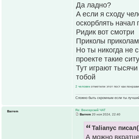
Да ладно?
А если я сходу че
оскорблять начал 
Ридик вот смотри
Приколы приколам
Но ты никогда не 
проекте такие сит
Тут играют тысячи
тобой
2 человек
отметили этот пост как понрав
Сложно быть скромным если ты лучши
Re: Венгерский ЧАТ
Barrem
Barrem
20 ноя 2024, 22:40
Talianyc писал(
А можно вкратце