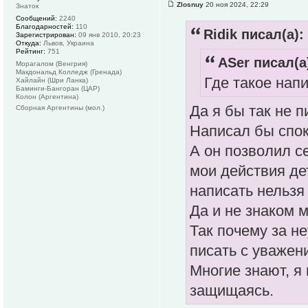
Zlosnuy
20 ноя 2024, 22:29
Знаток
Сообщений:
2240
Благодарностей:
110
Ridik писал(а):
Зарегистрирован:
09 янв 2010, 20:23
Откуда:
Львов, Украина
Рейтинг:
751
ASer писал(а
Морагалом (Венгрия)
Макдональд Колледж (Гренада)
Где такое нап
Хайлайн (Шри Ланка)
Баминги-Бангоран (ЦАР)
Колон (Аргентина)
Да я бы так не 
Сборная Аргентины (мол.)
Написал бы спок
А он позволил се
мои действия де
написать нельзя
Да и не знаком 
Так почему за н
писать с уважен
Многие знают, я 
защищаясь.