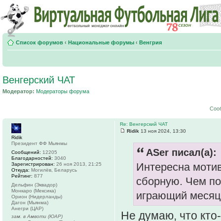
Список форумов
‹
Национальные форумы
‹
Венгрия
Венгерский ЧАТ
Модератор:
Модераторы форума
Соо
Re: Венгерский ЧАТ
Ridik
13 ноя 2024, 13:30
Ridik
Президент ФФ Мьянмы
ASer писал(а):
Сообщений:
12205
Благодарностей:
3040
Интересна мотив
Зарегистрирован:
26 ноя 2013, 21:25
Откуда:
Могилёв, Беларусь
Рейтинг:
877
сборную. Чем по
Дельфин (Эквадор)
Монкаро (Мексика)
играющий месяц
Орион (Нидерланды)
Дагон (Мьянма)
Анегри (ЦАР)
Не думаю, что кто
зам. в Амвоти (ЮАР)