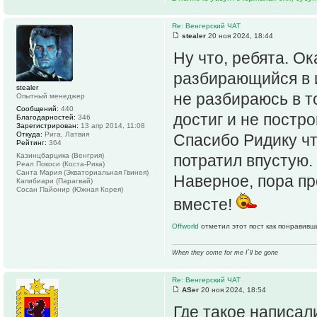
Re: Венгерский ЧАТ
stealer
20 ноя 2024, 18:44
Ну что, ребята. О
разбирающийся в и
stealer
не разбираюсь в то
Опытный менеджер
Сообщений:
440
достиг и не постро
Благодарностей:
346
Зарегистрирован:
13 апр 2014, 11:08
Откуда:
Рига, Латвия
Спасибо Ридику чт
Рейтинг:
364
Казинцбарцика (Венгрия)
потратил впустую.
Реал Покоси (Коста-Рика)
Санта Мария (Экваториальная Гвинея)
Наверное, пора пр
Капибиари (Парагвай)
Сосан Пайонир (Южная Корея)
вместе!
Offworld
отметил этот пост как понравивш
When they come for me I`ll be gone
Re: Венгерский ЧАТ
ASer
20 ноя 2024, 18:54
Где такое написал