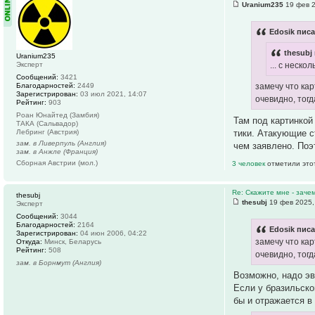
Uranium235
19 фев 2
Edosik писа
thesubj
Uranium235
Эксперт
... с неск
Сообщений:
3421
Благодарностей:
2449
замечу что кар
Зарегистрирован:
03 июл 2021, 14:07
очевидно, тог
Рейтинг:
903
Роан Юнайтед (Замбия)
Там под картинкой
ТАКА (Сальвадор)
тики. Атакующие с
Лебринг (Австрия)
зам. в Ливерпуль (Англия)
чем заявлено. Поэ
зам. в Анжле (Франция)
Сборная Австрии (мол.)
3 человек
отметили это
Re: Скажите мне - заче
thesubj
thesubj
19 фев 2025,
Эксперт
Сообщений:
3044
Благодарностей:
2164
Edosik писа
Зарегистрирован:
04 июн 2006, 04:22
замечу что кар
Откуда:
Минск, Беларусь
Рейтинг:
508
очевидно, тог
зам. в Борнмут (Англия)
Возможно, надо эв
Если у бразильско
бы и отражается в