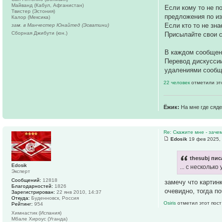
Майванд (Кабул, Афганистан)
Если кому то не 
Твистер (Эстония)
предложения по и
Калор (Мексика)
Если кто то не зна
зам. в Манчестер Юнайтед (Эсватини)
Сборная Джибути (юн.)
Присылайте свои с
В каждом сообще
Перевод дискуссии
удалениями сообщ
22 человек
отметили эт
Ёжик:
На мне где сяде
Re: Скажите мне - заче
Edosik
19 фев 2025,
thesubj пис
Edosik
... с несколь
Эксперт
Сообщений:
12818
замечу что картин
Благодарностей:
1826
очевидно, тогда п
Зарегистрирован:
22 янв 2010, 14:37
Откуда:
Буденновск, Россия
Osiris
отметил этот пост
Рейтинг:
954
Химнастик (Испания)
Мбале Хироус (Уганда)