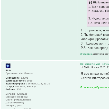
Ridik писал
1. Так и хорош
2. Англичан Н
3. Нидерланды
P.S. Ну а если
1. В принципе, по
2. Ты большой мол
квалифицироваться
3. Подозреваю, чт
P.S. Как раз сред
3 человек
отметили это
Re: Скажите мне - заче
Ridik
19 фев 2025, 1
Ridik
Я все ни как не по
Президент ФФ Мьянмы
Сергей Викторович
Сообщений:
12201
Благодарностей:
3039
Зарегистрирован:
26 ноя 2013, 21:25
Откуда:
Могилёв, Беларусь
В полночь уйдут очер
Рейтинг:
859
Дельфин (Эквадор)
Монкаро (Мексика)
Орион (Нидерланды)
Дагон (Мьянма)
Анегри (ЦАР)