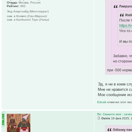
Откуда:
Москва, Россия
Рейтинг:
662
Лавруха
Энд Апартхайд (Монтсеррат)
Ridi
зам. в Космос (Сан-Марино)
зам. в Калдикот Таун (Уэльс)
После 
https:/
Что-то
И мы п
Забавно, ч
но сторонн
при -500 норм
Эд, я ни в коем с
Мне не нравится с
Мое сообщение ис
Edosik
отметил этот пос
Re: Скажите мне - заче
Osiris
19 фев 2025, 
Odissey пис