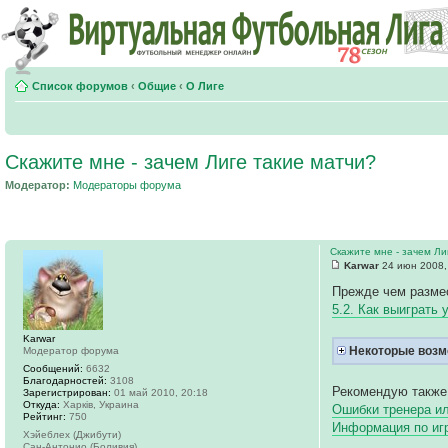
Список форумов
‹
Общие
‹
О Лиге
Скажите мне - зачем Лиге такие матчи?
Модератор:
Модераторы форума
Скажите мне - зачем Ли
Karwar
24 июн 2008,
Прежде чем размес
5.2. Как выиграть 
Karwar
Некоторые возм
Модератор форума
Сообщений:
6632
Благодарностей:
3108
Рекомендую также
Зарегистрирован:
01 май 2010, 20:18
Откуда:
Харків, Украина
Ошибки тренера ил
Рейтинг:
750
Информация по и
Хэйеблех (Джибути)
Сан-Антонио (Боливия)