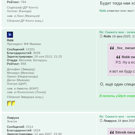
Рейтинг:
784
Будет тогда нам хо
Содиграф (ДР Конго)
Ridik
отметил этот пост
Хеллас (Канада)
зам. в Ланс (Франция)
Сборная ДР Конго (нац.)
Re: Скажите мне - заче
Ridik
19 фев 2025, 1
Ridik
Президент ФФ Мьянмы
_fox_ писал
Сообщений:
12201
Благодарностей:
3039
Зарегистрирован:
26 ноя 2013, 21:25
Ridik пи
Откуда:
Могилёв, Беларусь
P.S. Ну а 
Рейтинг:
859
Дельфин (Эквадор)
я вот не буду 
Монкаро (Мексика)
Орион (Нидерланды)
Дагон (Мьянма)
О, ещё один специ
Анегри (ЦАР)
зам. в Амвоти (ЮАР)
зам. в Лонголонго (Тонга)
В полночь уйдут очер
Сборная Эквадора (нац.)
Re: Скажите мне - заче
Лавруха
Лавруха
19 фев 2025
Знаток
Сообщений:
2314
Благодарностей:
1624
Edosik писа
Зарегистрирован:
12 дек 2007, 23:30