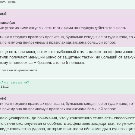
025, 13:04
л(а):
 писал(а):
олько утратившими актуальность картинками на текущую действительность.
тинка в текущих правилах прописана, буквально сегодня ее оттуда и взял, то
да почему она по-прежнему в правилах как аксиома большой вопрос
 еще есть приписка, о том что выбранный стиль влияет на эффективность
тили получают меньший бонус от защитных тактик, но больший от атаку
тому 5 полосок сз + бразиль это не 5 полосок.
т пост как понравившийся.
м Лиге такие матчи?
 13:12
л(а):
тинка в текущих правилах прописана, буквально сегодня ее оттуда и взял, то
да почему она по-прежнему в правилах как аксиома большой вопрос
олюционировать до понимания, что у конкретного стиля есть способно
го стиля околонулевая способность эффективно защищаться, то умножив
 виде количества ударов, которые впитывали обе команды в суперзащит