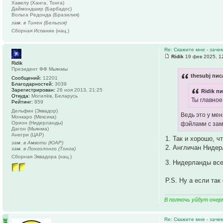
Хавелу (Ханга, Тонга)
Даймондшир (Барбадос)
Вольта Редонда (Бразилия)
зам. в Тинен (Бельгия)
Сборная Испании (нац.)
Re: Скажите мне - заче
Ridik
19 фев 2025, 1
Ridik
Президент ФФ Мьянмы
thesubj пис
Сообщений:
12201
Благодарностей:
3039
Зарегистрирован:
26 ноя 2013, 21:25
Ridik пи
Откуда:
Могилёв, Беларусь
Ты главное
Рейтинг:
859
Дельфин (Эквадор)
Ведь это у ме
Монкаро (Мексика)
Орион (Нидерланды)
фэйлами с зам
Дагон (Мьянма)
Анегри (ЦАР)
1. Так и хорошо, ч
зам. в Амвоти (ЮАР)
2. Англичан Ниде
зам. в Лонголонго (Тонга)
Сборная Эквадора (нац.)
3. Нидерланды все
P.S. Ну а если так
В полночь уйдут очер
Re: Скажите мне - заче