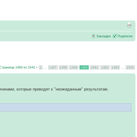
Закладки
Подписки
Страница
1460
из
1542
•
...
...
1
1457
1458
1459
1460
1461
1462
1463
1542
ичинами, которые приводят к "неожиданным" результатам.