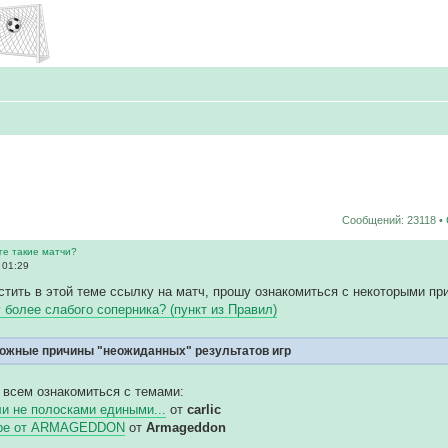
Сообщений: 23118 •
ге такие матчи?
 01:29
тить в этой теме ссылку на матч, прошу ознакомиться с некоторыми пр
у более слабого соперника? (пункт из Правил)
ожные причины "неожиданных" результатов игр
 всем ознакомиться с темами:
и не полосками едиными...
от
carlic
гре от ARMAGEDDON
от
Armageddon