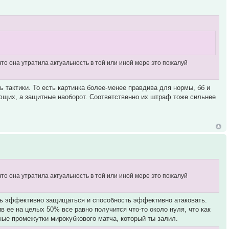
 что она утратила актуальность в той или иной мере это пожалуй
 тактики. То есть картинка более-менее правдива для нормы, бб и
ющих, а защитные наоборот. Соответственно их штраф тоже сильнее
 что она утратила актуальность в той или иной мере это пожалуй
сть эффективно защищаться и способность эффективно атаковать.
 ее на целых 50% все равно получится что-то около нуля, что как
ные промежутки мирокубкового матча, который ты залил.