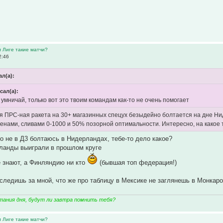
м Лиге такие матчи?
2:46
ал(а):
сал(а):
 умничай, только вот это твоим командам как-то не очень помогает
ня ПРС-ная ракета на 30+ магазинных спецух безыдейно болтается на дне Ни
енами, сливами 0-1000 и 50% позорной оптимальности. Интересно, на какое
то не в Д3 болтаюсь в Нидерландах, тебе-то дело какое?
рланды выиграли в прошлом круге
 знают, а Финляндию ни кто
(бывшая топ федерация!)
 следишь за мной, что же про таблицу в Мексике не заглянешь в Монкаро
тания дня, будут ли завтра помнить тебя?
м Лиге такие матчи?