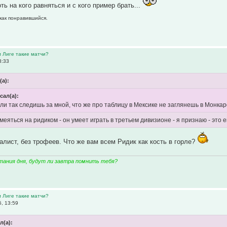
ть на кого равняться и с кого пример брать...
 как понравившийся.
м Лиге такие матчи?
3:33
(а):
сал(а):
если так следишь за мной, что же про таблицу в Мексике не заглянешь в Монкар
смеяться на ридиком - он умеет играть в третьем дивизионе - я признаю - это е
алист, без трофеев. Что же вам всем Ридик как кость в горле?
тания дня, будут ли завтра помнить тебя?
м Лиге такие матчи?
, 13:59
л(а):