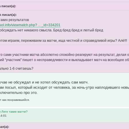
 писал(а):
k писал(а):
таких результатов
/vsol.info/viewmatch.php? ... _id=334201
 обсуждать нет никакого смысла. Бред бред бред и лютый бред
отом играем, переживаем за матчи, ища честной и справедливой игры? Алё!!!
то сами участники матча абсолютно спокойно реагируют на результат, делая 
ий "участник" пишет о несправедливости и выкладывает матч на всеобщее о
ально 1-6 считаешь?
лучае не обсуждал и не хотел обсуждать сам матч.
ам посыл, который исходит от человека, за ночь-утро наплодившего нов
ключительно про это.
т как понравившийся.
м Лиге такие матчи?
14:01
ал(а):