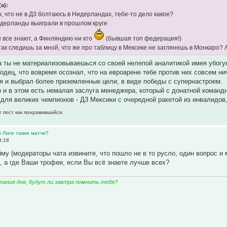
(а):
о, что не в Д3 болтаюсь в Нидерландах, тебе-то дело какое?
идерланды выиграли в прошлом круге
 все знают, а Финляндию ни кто
(бывшая топ федерация!)
 так следишь за мной, что же про таблицу в Мексике не заглянешь в Монкаро? А
ка ты не материализовываешься со своей нелепой аналитикой имея убогу
одец, что вовремя осознал, что на евроарене тебе против них совсем нич
 и выбрал более приземленные цели, в виде победы с супернастроем.
о и в этом есть немалая заслуга менеджера, который с донатной команд
а для великих чемпионов - Д3 Мексики с очередной ракетой из инвалидов
т пост как понравившийся.
м Лиге такие матчи?
3:18
йму (модераторы чата извините, что пошло не в то русло, один вопрос и 
, а где Ваши трофеи, если Вы всё знаете лучше всех?
тания дня, будут ли завтра помнить тебя?