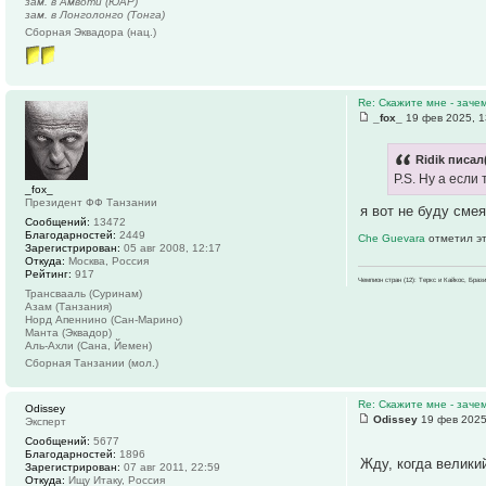
зам. в Амвоти (ЮАР)
зам. в Лонголонго (Тонга)
Сборная Эквадора (нац.)
Re: Скажите мне - заче
_fox_
19 фев 2025, 1
Ridik писал
P.S. Ну а если
_fox_
Президент ФФ Танзании
я вот не буду смея
Сообщений:
13472
Благодарностей:
2449
Che Guevara
отметил эт
Зарегистрирован:
05 авг 2008, 12:17
Откуда:
Москва, Россия
Рейтинг:
917
Чемпион стран (12): Теркс и Кайкос, Бра
Трансвааль (Суринам)
Азам (Танзания)
Норд Апеннино (Сан-Марино)
Манта (Эквадор)
Аль-Ахли (Сана, Йемен)
Сборная Танзании (мол.)
Re: Скажите мне - заче
Odissey
Odissey
19 фев 2025
Эксперт
Сообщений:
5677
Благодарностей:
1896
Жду, когда велик
Зарегистрирован:
07 авг 2011, 22:59
Откуда:
Ищу Итаку, Россия