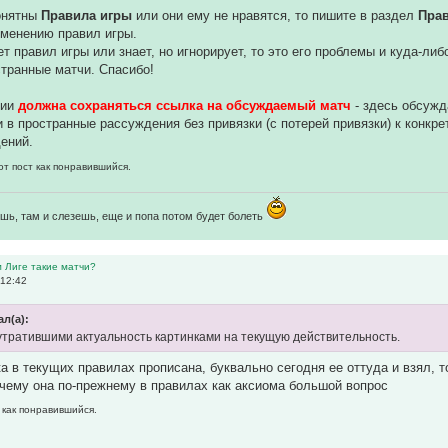
понятны
Правила игры
или они ему не нравятся, то пишите в раздел
Пра
зменению правил игры.
ет правил игры или знает, но игнорирует, то это его проблемы и куда-ли
транные матчи. Спасибо!
нии
должна сохраняться ссылка на обсуждаемый матч
- здесь обсуж
 в пространные рассуждения без привязки (с потерей привязки) к конкр
ений.
от пост как понравившийся.
шь, там и слезешь, еще и попа потом будет болеть
м Лиге такие матчи?
 12:42
ал(а):
ко утратившими актуальность картинками на текущую действительность.
ка в текущих правилах прописана, буквально сегодня ее оттуда и взял, т
очему она по-прежнему в правилах как аксиома большой вопрос
 как понравившийся.