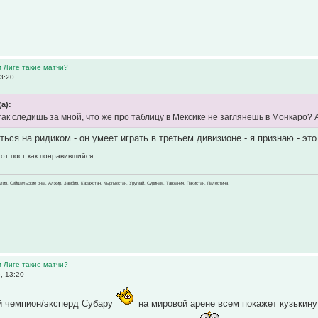
м Лиге такие матчи?
3:20
(а):
 так следишь за мной, что же про таблицу в Мексике не заглянешь в Монкаро? А
ться на ридиком - он умеет играть в третьем дивизионе - я признаю - это
от пост как понравившийся.
зилия, Сейшельские о-ва, Алжир, Замбия, Казахстан, Кыргызстан, Уругвай, Суринам, Танзания, Пакистан, Палестина
м Лиге такие матчи?
, 13:20
ий чемпион/эксперд Субару
на мировой арене всем покажет кузькину