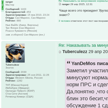
Re: Наказывать за минусование нормаль
ranger
ranger
29 апр 2025, 12:31
Мастер
Сообщений:
1163
Чаще всего это президент Уругв
Благодарностей:
453
знают?
Зарегистрирован:
15 янв 2010, 23:24
Откуда:
Сан-Марино, Сан-Марино
Рейтинг:
880
3 человек
отметили этот пост как понрав
Нью Вайбс (Амер. Виргины)
Тре Фиори (Сан-Марино)
Роассо Кумамото (Япония)
зам. в сборной Сан-Марино (юн.)
Re: Наказывать за мин
Tuberculezz
29 апр 20
YanDeMos писа
Tuberculezz
Знаток
Заметил участил
Сообщений:
2030
Зарегистрирован:
25 ноя 2011, 11:26
минусуют нормал
Откуда:
Western Siberia, Россия
Рейтинг:
1282
норм ПРС и сдел
ТНТ (Южная Корея)
Имбабура (Эквадор)
Да,понятно ,что
Орландо Пайрэтс (ЮАР)
Сток Сити (Англия)
Ричмонд Киккерс (США)
блин это бесит,
обсуждение 1 сде