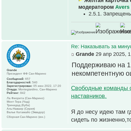
Желтая карточка 
модератором
Avers
2.5.1. Запрещен
Re: Наказывать за мин
Grande
29 апр 2025, 1
Поддерживаю на 1
Grande
некомпетентную оц
Президент ФФ Сан-Марино
Сообщений:
657
Благодарностей:
540
Зарегистрирован:
05 июн 2022, 17:20
Свободные команды 
Откуда:
Montegiardino, Сан-Марино
Рейтинг:
842
наставников.
Ла Фиорита (Сан-Марино)
Монт Гера (Чад)
Тринидад (Куба)
Аль-Наваир (Сирия)
Я до несу идею там г
Валье Катамайо (Эквадор)
Сборная Сан-Марино (юн.)
сидеть по жизненно,т