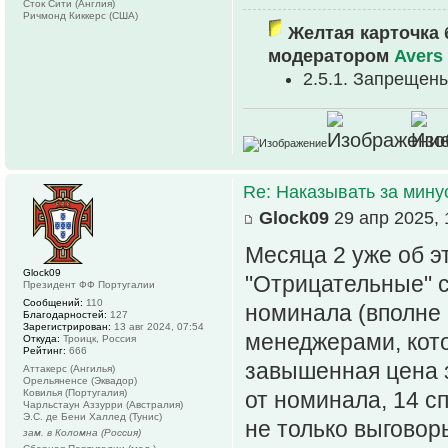
Сток Сити (Англия)
Ричмонд Киккерс (США)
Желтая карточка 
модератором
Avers
2.5.1. Запрещен
Re: Наказывать за мин
Glock09
29 апр 2025, 
Месяца 2 уже об э
Glock09
"Отрицательные" с
Президент ФФ Португалии
Сообщений:
110
номинала (вполне 
Благодарностей:
127
Зарегистрирован:
13 авг 2024, 07:54
менеджерами, кото
Откуда:
Троицк, Россия
Рейтинг:
666
завышенная цена з
Аттакерс (Ангилья)
Орельяненсе (Эквадор)
Ковилья (Португалия)
от номинала, 14 сп
Чарльстаун Аззурри (Австралия)
Э.С. де Бени Халлед (Тунис)
не только выговор
зам. в Коломна (Россия)