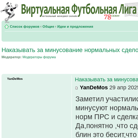
Список форумов
‹
Общие
‹
Идеи и предложения
Наказывать за минусование нормальных сдел
Модератор:
Модераторы форума
Наказывать за минусов
YanDeMos
YanDeMos
29 апр 2025
Заметил участилис
минусуют нормальн
норм ПРС и сделк
Да,понятно ,что с
блин это бесит,чт