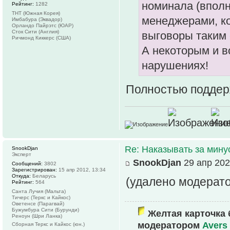
номинала (вполн
Рейтинг:
1282
ТНТ (Южная Корея)
менеджерами, ко
Имбабура (Эквадор)
Орландо Пайрэтс (ЮАР)
Сток Сити (Англия)
выговоры таким 
Ричмонд Киккерс (США)
А некоторым и в
нарушениях!
Полностью подде
Re: Наказывать за мин
SnookDjan
Эксперт
SnookDjan
29 апр 202
Сообщений:
3802
Зарегистрирован:
15 апр 2012, 13:34
Откуда:
Беларусь
(удалено модерат
Рейтинг:
564
Санта Лучия (Мальта)
Тичерс (Теркс и Кайкос)
Оветенсе (Парагвай)
Бужумбура Сити (Бурунди)
Желтая карточка 
Реноун (Шри Ланка)
модератором
Avers
Сборная Теркс и Кайкос (юн.)