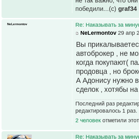
не так важно, что он
победили...(с)
graf34
Re: Наказывать за мин
NeLermontov
NeLermontov
29 апр 2
Вы прикалываетесь
автоброкер , не мо
когда покупают( па
продовца , но брок
А Адонису нужно в
сделок , хотябы на
Последний раз редакти
редактировалось 1 раз.
2 человек
отметили этот
Re: Наказывать за мин