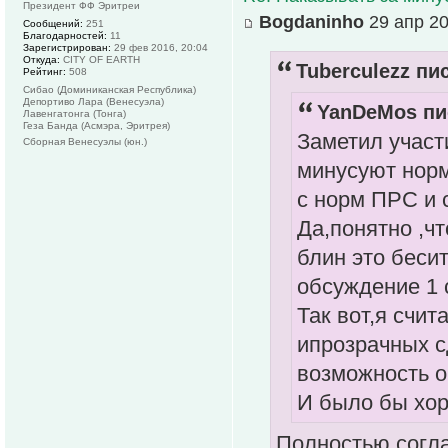
Президент ФФ Эритреи
Bogdaninho
29 апр 20
Сообщений:
251
Благодарностей:
11
Зарегистрирован:
29 фев 2016, 20:04
Откуда:
CITY OF EARTH
Tuberculezz пис
Рейтинг:
508
Сибао (Доминиканская Республика)
Депортиво Лара (Венесуэла)
YanDeMos пи
Лавенгатонга (Тонга)
Геза Банда (Асмэра, Эритрея)
Заметил участ
Сборная Венесуэлы (юн.)
минусуют норм
с норм ПРС и 
Да,понятно ,ч
блин это беси
обсуждение 1 с
Так вот,я счи
ипрозрачных с
возможность о
И было бы хор
Полностью согла