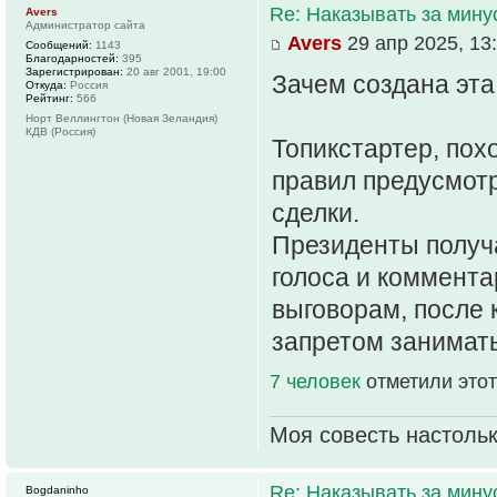
Re: Наказывать за мин
Avers
Администратор сайта
Avers
29 апр 2025, 13
Сообщений:
1143
Благодарностей:
395
Зарегистрирован:
20 авг 2001, 19:00
Зачем создана эта
Откуда:
Россия
Рейтинг:
566
Норт Веллингтон (Новая Зеландия)
КДВ (Россия)
Топикстартер, пох
правил предусмот
сделки.
Президенты получ
голоса и коммента
выговорам, после 
запретом занимать
7 человек
отметили этот
Моя совесть настольк
Re: Наказывать за мин
Bogdaninho