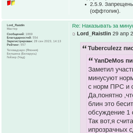
2.5.9. Запрещен
(оффтопик).
Re: Наказывать за мин
Lord_Raistlin
Мастер
Lord_Raistlin
29 апр 2
Сообщений:
1869
Благодарностей:
554
Зарегистрирован:
28 сен 2023, 14:13
Рейтинг:
557
Tuberculezz пис
Тегевадзаро (Япония)
Белшина (Беларусь)
Гейзер (Чад)
YanDeMos пи
Заметил участ
минусуют норм
с норм ПРС и 
Да,понятно ,ч
блин это беси
обсуждение 1 с
Так вот,я счи
ипрозрачных с