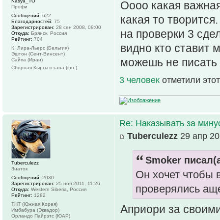
Kasya_TO
Оооо какая важная
Профи
Сообщений:
622
какая то творится.
Благодарностей:
75
Зарегистрирован:
28 сен 2008, 09:00
на проверки 3 сде
Откуда:
Брянск, Россия
Рейтинг:
704
видно кто ставит м
К. Лира-Льерс (Бельгия)
Эштон (Сент-Винсент)
можешь не писать 
Сайпа (Иран)
Сборная Кыргызстана (юн.)
3 человек
отметили этот
Re: Наказывать за мин
Tuberculezz
29 апр 20
Smoker писал(а
Tuberculezz
Знаток
Он хочет чтобы 
Сообщений:
2030
Зарегистрирован:
25 ноя 2011, 11:26
проверялись ащ
Откуда:
Western Siberia, Россия
Рейтинг:
1282
ТНТ (Южная Корея)
Априори за своими
Имбабура (Эквадор)
Орландо Пайрэтс (ЮАР)