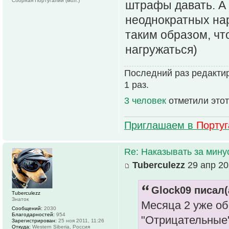
Сборная Португалии (мол.)
штрафы давать. А 
неоднократных нар
таким образом, чт
нагружаться)
Последний раз редактир
1 раз.
3 человек
отметили этот
Приглашаем в
Порту
Re: Наказывать за мин
Tuberculezz
29 апр 20
Glock09 писал(
Tuberculezz
Знаток
Месяца 2 уже об
Сообщений:
2030
Благодарностей:
954
"Отрицательные"
Зарегистрирован:
25 ноя 2011, 11:26
Откуда:
Western Siberia, Россия