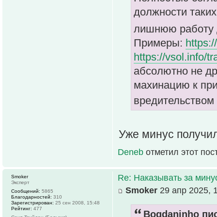
должности таких
лишнюю работу 
Примеры:
https:/
https://vsol.info/t
абсолютно не др
махинацию к при
вредительством
Уже минус получил
Deneb
отметил этот пос
Re: Наказывать за мин
Smoker
Эксперт
Smoker
29 апр 2025, 
Сообщений:
5865
Благодарностей:
310
Зарегистрирован:
25 сен 2008, 15:48
Рейтинг:
477
Bogdaninho пис