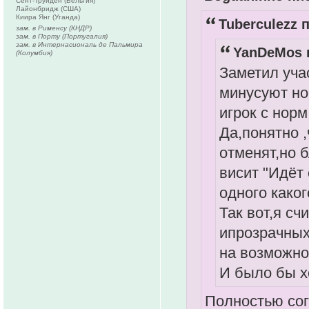
Сент-Труйден (Бельгия)
Лайонбридж (США)
Киира Янг (Уганда)
Tuberculezz п
зам. в Рименсу (КНДР)
зам. в Порту (Португалия)
зам. в Интернасиональ де Пальмира
YanDeMos п
(Колумбия)
Заметил уча
минусуют но
игрок с нор
Да,понятно 
отменят,но б
висит "Идёт
одного какого
Так вот,я с
ипрозрачных
на возможно
И было бы х
Полностью сог