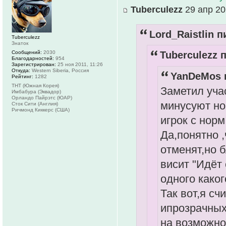
Tuberculezz
29 апр 20
Lord_Raistlin п
Tuberculezz
Знаток
Сообщений:
2030
Tuberculezz п
Благодарностей:
954
Зарегистрирован:
25 ноя 2011, 11:26
Откуда:
Western Siberia, Россия
YanDeMos п
Рейтинг:
1282
ТНТ (Южная Корея)
Заметил уча
Имбабура (Эквадор)
Орландо Пайрэтс (ЮАР)
минусуют но
Сток Сити (Англия)
Ричмонд Киккерс (США)
игрок с нор
Да,понятно 
отменят,но б
висит "Идёт
одного какого
Так вот,я с
ипрозрачных
на возможно