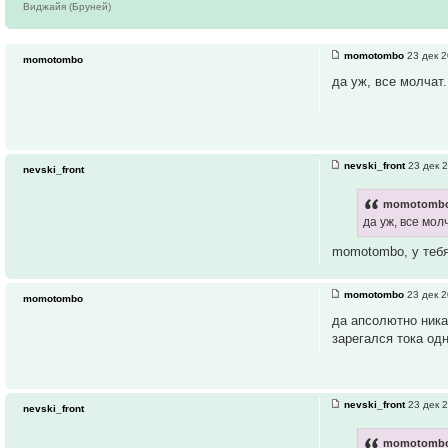
Виджайя (Бруней)
momotombo
23 дек 2
momotombo
да уж, все молчат..
nevski_front
23 дек 2
nevski_front
momotombo
да уж, все молч
momotombo, у тебя
momotombo
23 дек 2
momotombo
да апсолютно ника
зарегался тока одн
nevski_front
23 дек 2
nevski_front
momotombo