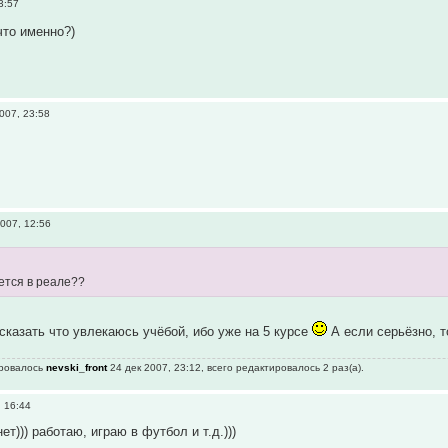
3:57
что именно?)
007, 23:58
007, 12:56
ается в реале??
сказать что увлекаюсь учёбой, ибо уже на 5 курсе
А если серьёзно, т
ировалось
nevski_front
24 дек 2007, 23:12, всего редактировалось 2 раз(а).
, 16:44
ет))) работаю, играю в футбол и т.д.)))