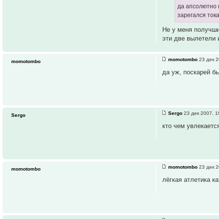
да апсолютно н
зарегался тока
Не у меня получши
эти две вылетели 
momotombo
23 дек 2
momotombo
да уж, поскарей б
Sergo
23 дек 2007, 1
Sergo
кто чем увлекаетс
momotombo
23 дек 2
momotombo
лёгкая атлетика к