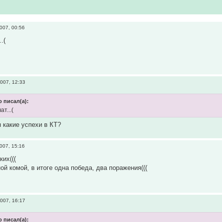
007, 00:56
.(
007, 12:33
 писал(а):
ат...(
 какие успехи в КТ?
007, 15:16
ких(((
ой комой, в итоге одна победа, два поражения(((
007, 16:17
 писал(а):