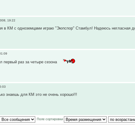
008, 19:22
ня в КМ с одноземцами играю "Эюпспор" Стамбул! Надеюсь негласная до
01:09
ал первый раз за четыре сезона
5:03
ько знаешь для КМ это не очень хорошо!!!
Поле сортировки