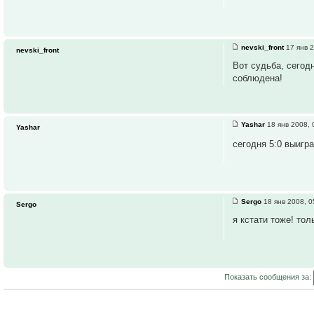
nevski_front
17 янв 2
nevski_front
Вот судьба, сегод
соблюдена!
Yashar
18 янв 2008, 
Yashar
сегодня 5:0 выигр
Sergo
18 янв 2008, 0
Sergo
я кстати тоже! тол
Показать сообщения за: