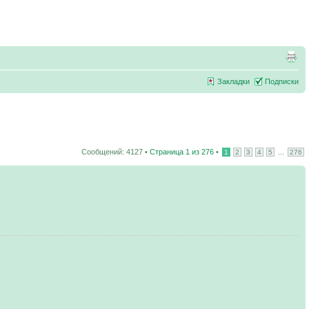
Закладки
Подписки
Сообщений: 4127 •
Страница
1
из
276
•
...
1
2
3
4
5
276