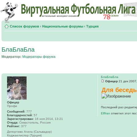
Список форумов
‹
Национальные форумы
‹
Турция
БлаБлаБла
Модератор:
Модераторы форума
БлаБлаБла
Офицер
21 дек 2007
Для беседы
Офицер
Профи
Последний раз редактир
Сообщений:
777
Elffran
отметил этот пос
Благодарностей:
57
Зарегистрирован:
16 ноя 2014, 13:21
Откуда:
Севастополь, Россия
Рейтинг:
377
Депортиво Агила (Сальвадор)
Коджаелиспор (Турция)