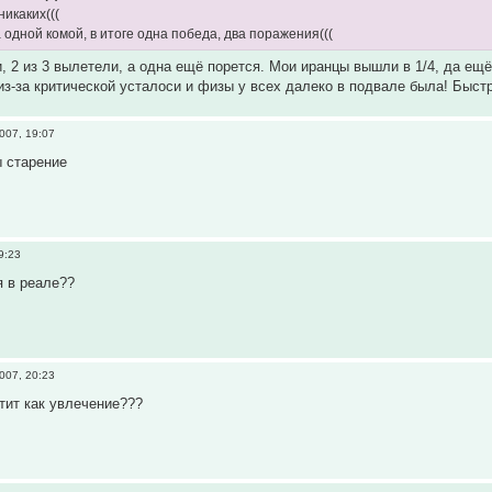
икаких(((
 одной комой, в итоге одна победа, два поражения(((
, 2 из 3 вылетели, а одна ещё порется. Мои иранцы вышли в 1/4, да ещё
из-за критической усталоси и физы у всех далеко в подвале была! Быстр
007, 19:07
ы старение
9:23
я в реале??
007, 20:23
атит как увлечение???