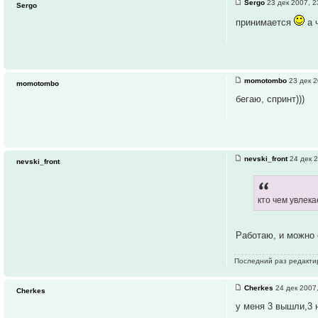
Sergo
23 дек 2007, 2
Sergo
принимается
а 
momotombo
23 дек 2
momotombo
бегаю, спринт)))
nevski_front
24 дек 2
nevski_front
кто чем увлек
Работаю, и можно 
Последний раз редакт
Cherkes
24 дек 2007
Cherkes
у меня 3 вышли,3 н