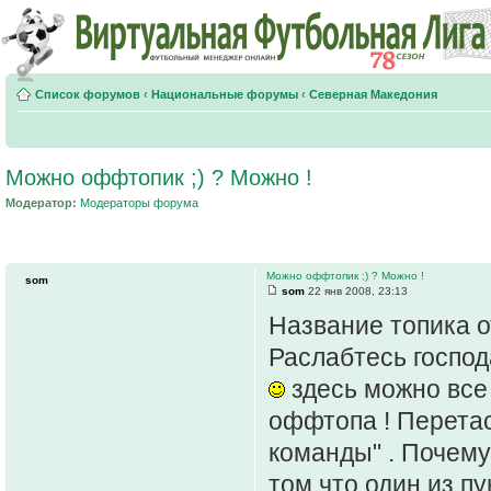
Список форумов
‹
Национальные форумы
‹
Северная Македония
Можно оффтопик ;) ? Можно !
Модератор:
Модераторы форума
Можно оффтопик ;) ? Можно !
som
som
22 янв 2008, 23:13
Название топика о
Раслабтесь госпо
здесь можно все 
оффтопа ! Перета
команды" . Почему
том,что один из п