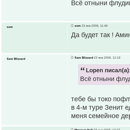
Всё отныни флуди
som
23 янв 2008, 11:49
som
Да будет так ! Амин
Sam Blizzard
23 янв 2008, 12:19
Sam Blizzard
Lopen писал(а)
Всё отныни флу
тебе бы токо пофлу
в 4-м туре Зенит ед
меня семейное дер
Мишаня ХхХ
23 янв 2008, 12:27