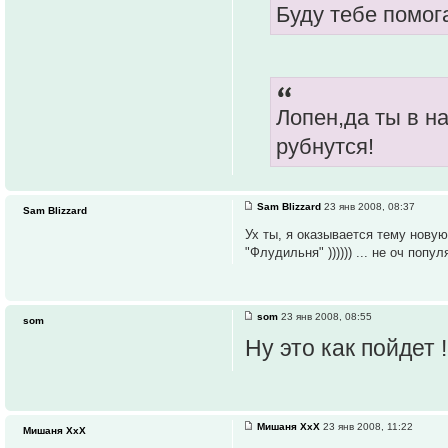
Буду тебе помога
Лопен,да ты в н
рубнутся!
Sam Blizzard
23 янв 2008, 08:37
Sam Blizzard
Ух ты, я оказывается тему нову
"Флудильня" )))))) ... не оч попу
som
23 янв 2008, 08:55
som
Ну это как пойдет 
Мишаня ХхХ
23 янв 2008, 11:22
Мишаня ХхХ