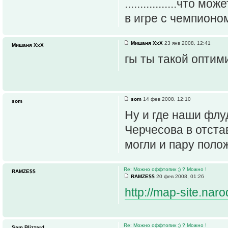
.................чт
в игре с чемпионом
Мишаня ХхХ
23 янв 2008, 12:41
Мишаня ХхХ
гы ты такой оптими
som
14 фев 2008, 12:10
som
Ну и где наши флу
Черчесова в отставку
могли и пару поло
Re: Можно оффтопик ;) ? Можно !
RAMZE$$
RAMZE$$
20 фев 2008, 01:26
http://map-site.nar
Re: Можно оффтопик ;) ? Можно !
Sam Blizzard