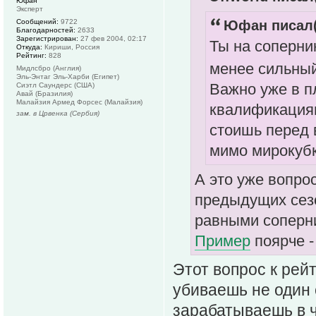
Юфан
Эксперт
Сообщений:
9722
Юфан писал(
Благодарностей:
2633
Зарегистрирован:
27 фев 2004, 02:17
Ты на соперни
Откуда:
Кириши, Россия
Рейтинг:
828
менее сильный
Мидлсбро (Англия)
Эль-Энтаг Эль-Харби (Египет)
Важно уже в п
Сиэтл Саундерс (США)
Авай (Бразилия)
Малайзия Армед Форсес (Малайзия)
квалификациям
зам. в Црвенка (Сербия)
стоишь перед 
мимо мирокубк
А это уже вопрос
предыдущих сезо
равными соперни
Пример
поярче -
Этот вопрос к рей
убиваешь не один 
зарабатываешь в ч