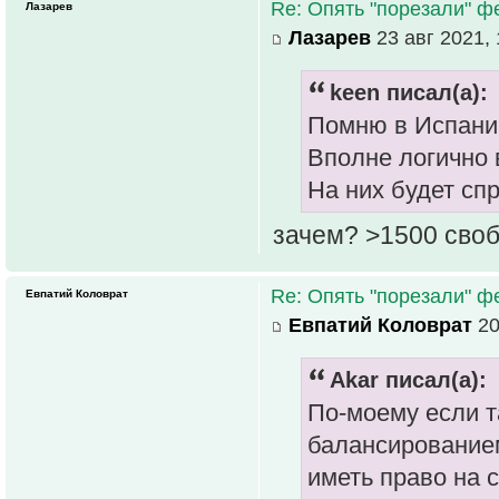
Re: Опять "порезали" 
Лазарев
Лазарев
23 авг 2021, 
keen писал(а):
Помню в Испании
Вполне логично 
На них будет спр
зачем? >1500 сво
Re: Опять "порезали" 
Евпатий Коловрат
Евпатий Коловрат
20
Akar писал(а):
По-моему если т
балансирование
иметь право на 