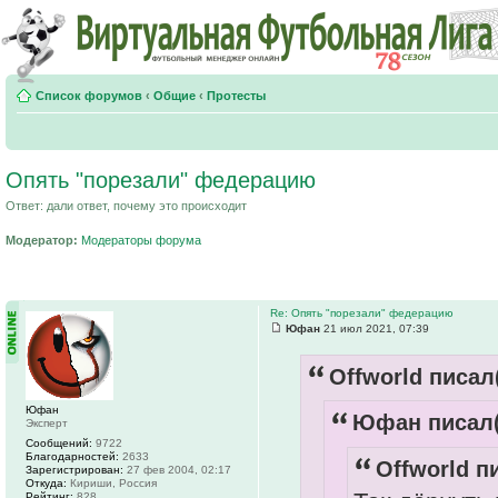
Список форумов
‹
Общие
‹
Протесты
Опять "порезали" федерацию
Ответ: дали ответ, почему это происходит
Модератор:
Модераторы форума
Re: Опять "порезали" федерацию
Юфан
21 июл 2021, 07:39
Offworld писал(
Юфан
Юфан писал(
Эксперт
Сообщений:
9722
Благодарностей:
2633
Offworld п
Зарегистрирован:
27 фев 2004, 02:17
Откуда:
Кириши, Россия
Рейтинг:
828