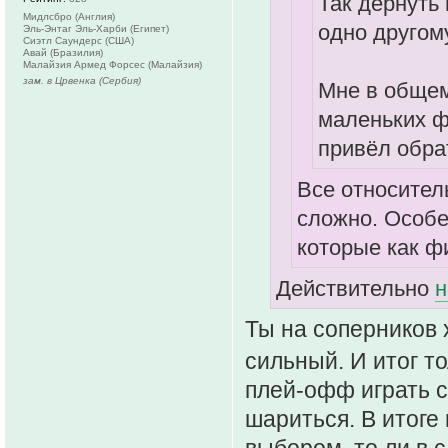
Так дёрнуть
Мидлсбро (Англия)
одно другом
Эль-Энтаг Эль-Харби (Египет)
Сиэтл Саундерс (США)
Авай (Бразилия)
Малайзия Армед Форсес (Малайзия)
зам. в Црвенка (Сербия)
Мне в общем-
маленьких ф
привёл обра
Все относител
сложно. Особ
которые как ф
Действительно
н
Ты на соперников
сильный. И итог т
плей-офф играть с
шариться. В итоге