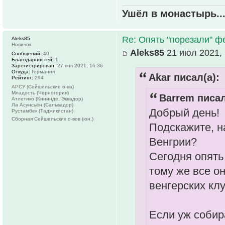
Ушёл в монастырь..
Re: Опять "порезали" 
Aleks85
Новичок
Aleks85
21 июл 2021, 
Сообщений:
40
Благодарностей:
1
Зарегистрирован:
27 янв 2021, 16:36
Откуда:
Германия
Akar писал(а):
Рейтинг:
294
АРСУ (Сейшельские о-ва)
Младость (Черногория)
Barrem писал
Атлетико (Кининде, Эквадор)
Ла Асунсьён (Сальвадор)
Добрый день!
Рустамбек (Таджикистан)
Сборная Сейшельских о-вов (юн.)
Подскажите, н
Венгрии?
Сегодня опять
тому же все о
венгерских клу
Если уж собир