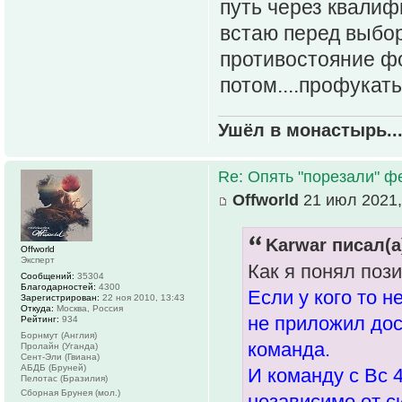
путь через квалиф
встаю перед выбо
противостояние ф
потом....профукат
Ушёл в монастырь..
Re: Опять "порезали" 
Offworld
21 июл 2021,
Karwar писал(а
Offworld
Эксперт
Как я понял по
Сообщений:
35304
Благодарностей:
4300
Если у кого то н
Зарегистрирован:
22 ноя 2010, 13:43
Откуда:
Москва, Россия
не приложил дос
Рейтинг:
934
Борнмут (Англия)
команда.
Пролайн (Уганда)
Сент-Эли (Гвиана)
АБДБ (Бруней)
И команду с Вс 
Пелотас (Бразилия)
Сборная Брунея (мол.)
независимо от с