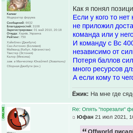
Как я понял пози
Karwar
Если у кого то нет
Модератор форума
Сообщений:
6632
не приложил доста
Благодарностей:
3108
Зарегистрирован:
01 май 2010, 20:18
команда или у нег
Откуда:
Харків, Украина
Рейтинг:
750
И команду с Вс 40
Хэйеблех (Джибути)
Сан-Антонио (Боливия)
Майванд (Кабул, Афганистан)
независимо от сил
Твистер (Эстония)
Калор (Мексика)
Потеря баллов сил
зам. в Манчестер Юнайтед (Эсватини)
Сборная Джибути (юн.)
много ресурсов дл
А если кому то чего
Ёжик:
На мне где сяд
Re: Опять "порезали" 
Юфан
21 июл 2021, 1
Offworld писал(