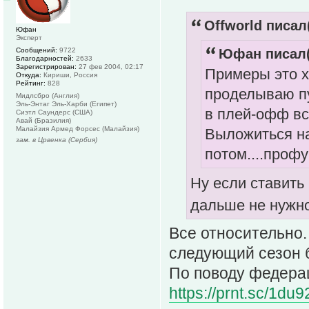
Offworld писал(
Юфан
Эксперт
Сообщений:
9722
Юфан писал(
Благодарностей:
2633
Зарегистрирован:
27 фев 2004, 02:17
Примеры это х
Откуда:
Кириши, Россия
Рейтинг:
828
проделываю пу
Мидлсбро (Англия)
Эль-Энтаг Эль-Харби (Египет)
в плей-офф вс
Сиэтл Саундерс (США)
Авай (Бразилия)
Малайзия Армед Форсес (Малайзия)
Выложиться на
зам. в Црвенка (Сербия)
потом....проф
Ну если ставить 
дальше не нужно
Все относительно. 
следующий сезон б
По поводу федера
https://prnt.sc/1du9