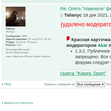
Re: Опять "порезали" 
Talianyc
19 дек 2021, 
(удалено модерат
Talianyc
Эксперт
Сообщений:
4850
Красная карточка
Зарегистрирован:
25 ноя 2011, 05:19
Откуда:
Szczecin, Польша
модератором
Akar
п
Рейтинг:
614
Фегервар (Венгрия)
1.3.2. Публично
Эспуа (Мартиника)
запрещено. Все 
зам. в Мунгкас (Папуа Новая Гвинея)
форума следует 
газета "Kepes Sport"
Пред.
Показать сообщения за:
Пол
Вернуться в Протесты