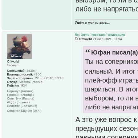
выбором, то ли в 
либо не напрягать
Ушёл в монастырь...
Re: Опять "порезали" федерацию
Offworld
21 июл 2021, 07:54
Юфан писал(а)
Ты на сопернико
Offworld
Эксперт
сильный. И итог
Сообщений:
35304
Благодарностей:
4300
Зарегистрирован:
22 ноя 2010, 13:43
плей-офф играть
Откуда:
Москва, Россия
Рейтинг:
934
шариться. В ито
Борнмут (Англия)
Пролайн (Уганда)
выбором, то ли 
Сент-Эли (Гвиана)
АБДБ (Бруней)
либо не напряга
Пелотас (Бразилия)
Сборная Брунея (мол.)
А это уже вопрос к
предыдущих сезоно
равными соперник