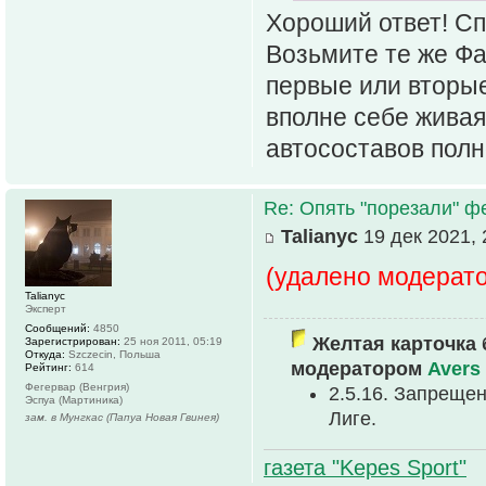
Хороший ответ! Сп
Возьмите те же Фа
первые или вторые
вполне себе живая
автосоставов полн
Re: Опять "порезали" 
Talianyc
19 дек 2021, 
(удалено модерат
Talianyc
Эксперт
Сообщений:
4850
Желтая карточка 
Зарегистрирован:
25 ноя 2011, 05:19
Откуда:
Szczecin, Польша
модератором
Avers
Рейтинг:
614
Фегервар (Венгрия)
2.5.16. Запреще
Эспуа (Мартиника)
Лиге.
зам. в Мунгкас (Папуа Новая Гвинея)
газета "Kepes Sport"