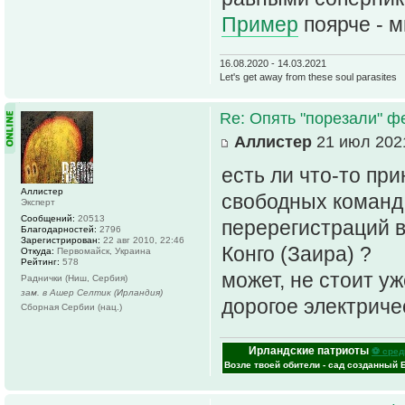
Пример
поярче - м
16.08.2020 - 14.03.2021
Let's get away from these soul parasites
Re: Опять "порезали" 
Аллистер
21 июл 2021
есть ли что-то пр
Аллистер
свободных команд
Эксперт
Сообщений:
20513
перерегистраций в
Благодарностей:
2796
Зарегистрирован:
22 авг 2010, 22:46
Конго (Заира) ?
Откуда:
Первомайск, Украина
Рейтинг:
578
может, не стоит уж
Раднички (Ниш, Сербия)
зам. в Ашер Селтик (Ирландия)
дорогое электриче
Сборная Сербии (нац.)
Ирландские патриоты
⚽ сред
Возле твоей обители - сад созданный 