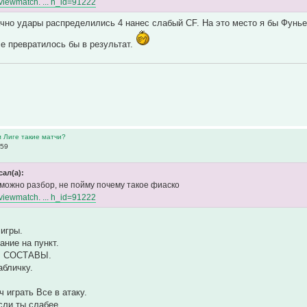
o/viewmatch. ... h_id=91222
ачно удары распределились 4 нанес слабый СF. На это место я бы Фунье
се превратилось бы в результат.
м Лиге такие матчи?
:59
сал(а):
 можно разбор, не пойму почему такое фиаско
o/viewmatch. ... h_id=91222
игры.
ание на пункт.
Ь СОСТАВЫ.
абличку.
 играть Все в атаку.
сли ты слабее.