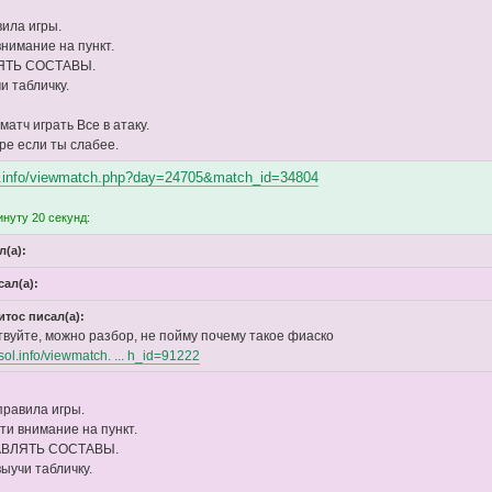
ила игры.
внимание на пункт.
ЯТЬ СОСТАВЫ.
чи табличку.
матч играть Все в атаку.
ре если ты слабее.
ol.info/viewmatch.php?day=24705&match_id=34804
нуту 20 секунд:
л(а):
сал(а):
итос писал(а):
твуйте, можно разбор, не пойму почему такое фиаско
vsol.info/viewmatch. ... h_id=91222
правила игры.
ти внимание на пункт.
АВЛЯТЬ СОСТАВЫ.
 выучи табличку.