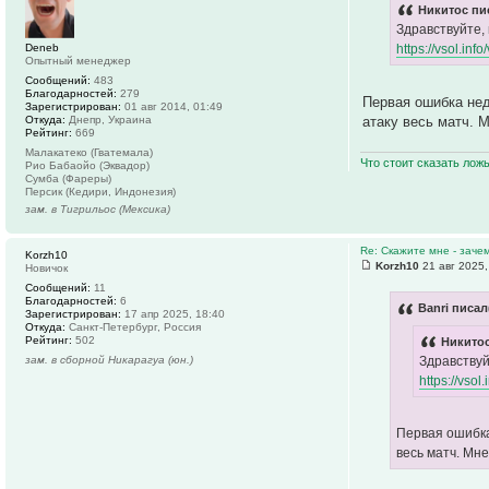
Никитос пи
Здравствуйте,
Deneb
https://vsol.inf
Опытный менеджер
Сообщений:
483
Благодарностей:
279
Первая ошибка нед
Зарегистрирован:
01 авг 2014, 01:49
атаку весь матч. 
Откуда:
Днепр, Украина
Рейтинг:
669
Малакатеко (Гватемала)
Что стоит сказать лож
Рио Бабаойо (Эквадор)
Сумба (Фареры)
Персик (Кедири, Индонезия)
зам. в Тигрильос (Мексика)
Re: Скажите мне - заче
Korzh10
Korzh10
21 авг 2025,
Новичок
Сообщений:
11
Благодарностей:
6
Banri писал
Зарегистрирован:
17 апр 2025, 18:40
Откуда:
Санкт-Петербург, Россия
Рейтинг:
502
Никитос
Здравствуй
зам. в сборной Никарагуа (юн.)
https://vsol
Первая ошибка
весь матч. Мн