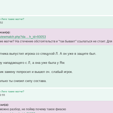
м Лиге такие матчи?
:52
исал(а):
fo/viewmatch.php?da ... h_id=93053
ие матчи? На стечение обстоятельств и "так бывает" ссылаться не стоит. Для
тника выпустил игрока со спецухой Л. А он уже в защите был.
у нападающего с Л, а она уже была у Rw.
к замену попросил и вышел оч. слабый игрок.
олько ты снизил силу состава.
м Лиге такие матчи?
2:55
сал(а):
 можно разбор, не пойму почему такое фиаско