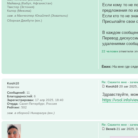
Майванд (Кабул, Афганистан)
Если кому то не 
Твистер (Эстония)
предложения по и
Калор (Мексика)
Если кто то не зна
зам. в Манчестер Юнайтед (Эсватини)
Сборная Джибути (юн.)
Присылайте свои с
В каждом сообще
Перевод дискуссии
удалениями сообщ
22 человек
отметили эт
Ёжик:
На мне где сяде
Re: Скажите мне - заче
Korzh10
Korzh10
20 авг 2025,
Новичок
Сообщений:
11
Здравствуйте, мож
Благодарностей:
6
https://vsol.info/vi
Зарегистрирован:
17 апр 2025, 18:40
Откуда:
Санкт-Петербург, Россия
Рейтинг:
502
зам. в сборной Никарагуа (юн.)
Re: Скажите мне - заче
Deneb
21 авг 2025, 0