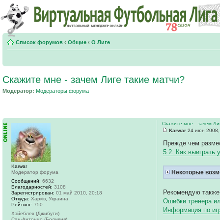
Список форумов
‹
Общие
‹
О Лиге
Скажите мне - зачем Лиге такие матчи?
Модератор:
Модераторы форума
Скажите мне - зачем Ли
Karwar
24 июн 2008,
Прежде чем размес
5.2. Как выиграть 
Karwar
Некоторые возм
Модератор форума
Сообщений:
6632
Благодарностей:
3108
Рекомендую также
Зарегистрирован:
01 май 2010, 20:18
Откуда:
Харків, Украина
Ошибки тренера ил
Рейтинг:
750
Информация по и
Хэйеблех (Джибути)
Сан-Антонио (Боливия)