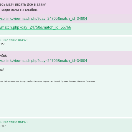
есь матч играть Все в атаку.
 мере если ты слабее.
//vsol.info/viewmatch.php?day=24705&match_id=34804
viewmatch.php?day=24758&match_id=56766
м Лиге такие матчи?
3:27
л(а):
//vsol.info/viewmatch.php?day=24705&match_id=34804
ка!
зилия, Сейшельские о-ва, Алжир, Замбия, Казахстан, Кыргызстан, Уругвай, Суринам, Танзания, Пакистан, Палестина
м Лиге такие матчи?
0:07