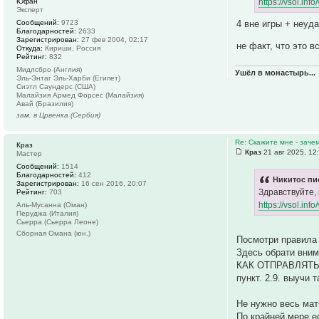
Юфан
https://vsol.inf
Эксперт
4 вне игры + неуд
Сообщений:
9723
Благодарностей:
2633
Зарегистрирован:
27 фев 2004, 02:17
не факт, что это в
Откуда:
Кириши, Россия
Рейтинг:
832
Мидлсбро (Англия)
Ушёл в монастырь...
Эль-Энтаг Эль-Харби (Египет)
Сиэтл Саундерс (США)
Малайзия Армед Форсес (Малайзия)
Авай (Бразилия)
зам. в Црвенка (Сербия)
Re: Скажите мне - заче
Краз
Краз
21 авг 2025, 12
Мастер
Сообщений:
1514
Благодарностей:
412
Никитос пи
Зарегистрирован:
16 сен 2016, 20:07
Здравствуйте,
Рейтинг:
703
https://vsol.inf
Аль-Мусанна (Оман)
Перуджа (Италия)
Сьерра (Сьерра Леоне)
Сборная Омана (юн.)
Посмотри правила 
Здесь обрати вним
КАК ОТПРАВЛЯТ
пункт. 2.9. выучи т
Не нужно весь матч
По крайней мере е