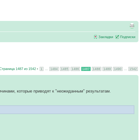
Закладки
Подписки
Страница
1487
из
1542
•
...
...
1
1484
1485
1486
1487
1488
1489
1490
1542
ичинами, которые приводят к "неожиданным" результатам.