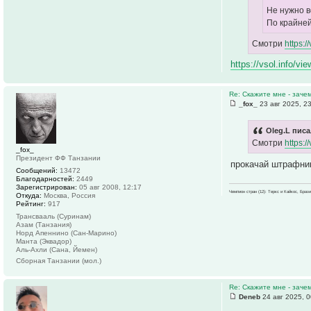
Не нужно в
По крайней
Смотри
https:
https://vsol.info/
Re: Скажите мне - заче
_fox_
23 авг 2025, 2
Oleg.L писа
Смотри
https:
_fox_
Президент ФФ Танзании
прокачай штрафни
Сообщений:
13472
Благодарностей:
2449
Зарегистрирован:
05 авг 2008, 12:17
Чемпион стран (12): Теркс и Кайкос, Бра
Откуда:
Москва, Россия
Рейтинг:
917
Трансвааль (Суринам)
Азам (Танзания)
Норд Апеннино (Сан-Марино)
Манта (Эквадор)
Аль-Ахли (Сана, Йемен)
Сборная Танзании (мол.)
Re: Скажите мне - заче
Deneb
24 авг 2025, 0