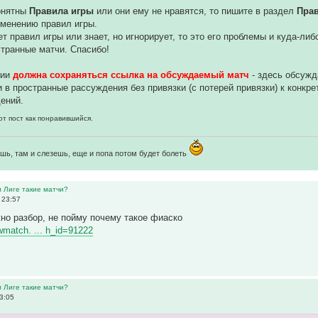
понятны
Правила игры
или они ему не нравятся, то пишите в раздел
Пра
зменению правил игры.
ет правил игры или знает, но игнорирует, то это его проблемы и куда-ли
транные матчи. Спасибо!
нии
должна сохраняться ссылка на обсуждаемый матч
- здесь обсуж
 в пространные рассуждения без привязки (с потерей привязки) к конкр
ений.
от пост как понравившийся.
шь, там и слезешь, еще и попа потом будет болеть
м Лиге такие матчи?
 23:57
но разбор, не пойму почему такое фиаско
ewmatch. ... h_id=91222
м Лиге такие матчи?
3:05