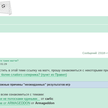
Сообщений: 23118 •
ге такие матчи?
 01:29
тить в этой теме ссылку на матч, прошу ознакомиться с некоторыми пр
у более слабого соперника? (пункт из Правил)
ожные причины "неожиданных" результатов игр
 всем ознакомиться с темами:
и не полосками едиными...
от
carlic
гре от ARMAGEDDON
от
Armageddon