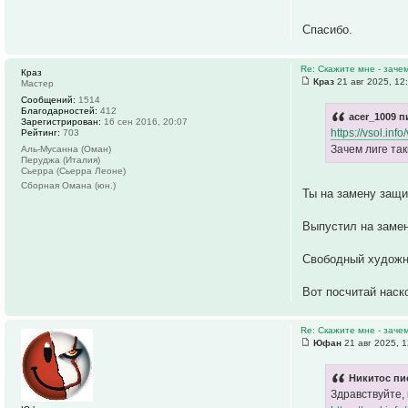
Спасибо.
Re: Скажите мне - заче
Краз
Краз
21 авг 2025, 12
Мастер
Сообщений:
1514
Благодарностей:
412
acer_1009 п
Зарегистрирован:
16 сен 2016, 20:07
https://vsol.in
Рейтинг:
703
Зачем лиге так
Аль-Мусанна (Оман)
Перуджа (Италия)
Сьерра (Сьерра Леоне)
Сборная Омана (юн.)
Ты на замену защи
Выпустил на замен
Свободный художни
Вот посчитай наск
Re: Скажите мне - заче
Юфан
21 авг 2025, 1
Никитос пи
Здравствуйте,