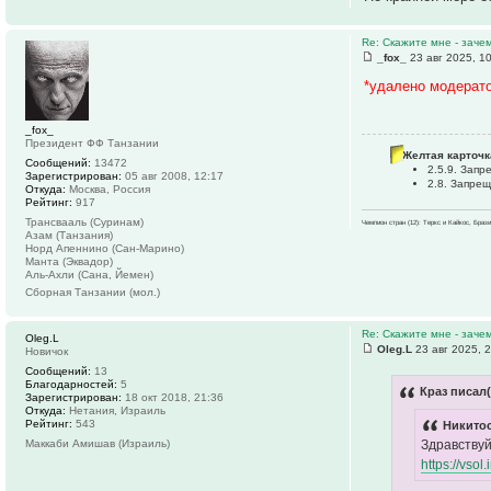
Re: Скажите мне - заче
_fox_
23 авг 2025, 1
*удалено модерат
_fox_
Президент ФФ Танзании
Желтая карточк
Сообщений:
13472
2.5.9. Зап
Зарегистрирован:
05 авг 2008, 12:17
2.8. Запре
Откуда:
Москва, Россия
Рейтинг:
917
Трансвааль (Суринам)
Чемпион стран (12): Теркс и Кайкос, Бра
Азам (Танзания)
Норд Апеннино (Сан-Марино)
Манта (Эквадор)
Аль-Ахли (Сана, Йемен)
Сборная Танзании (мол.)
Re: Скажите мне - заче
Oleg.L
Oleg.L
23 авг 2025, 
Новичок
Сообщений:
13
Благодарностей:
5
Краз писал(
Зарегистрирован:
18 окт 2018, 21:36
Откуда:
Нетания, Израиль
Рейтинг:
543
Никитос
Здравствуй
Маккаби Амишав (Израиль)
https://vsol