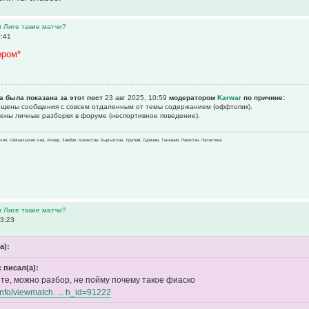
м Лиге такие матчи?
0:41
ором*
а была показана за этот пост
23 авг 2025, 10:59
модератором
Karwar
по причине:
рещены сообщения с совсем отдаленным от темы содержанием (оффтопик).
щены личные разборки в форуме (неспортивное поведение).
зилия, Сейшельские о-ва, Алжир, Замбия, Казахстан, Кыргызстан, Уругвай, Суринам, Танзания, Пакистан, Палестина
м Лиге такие матчи?
23:23
а):
 писал(а):
те, можно разбор, не пойму почему такое фиаско
.info/viewmatch. ... h_id=91222