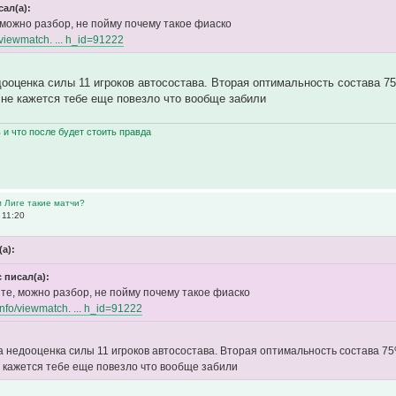
сал(а):
 можно разбор, не пойму почему такое фиаско
o/viewmatch. ... h_id=91222
ооценка силы 11 игроков автосостава. Вторая оптимальность состава 75%
Мне кажется тебе еще повезло что вообще забили
ь и что после будет стоить правда
м Лиге такие матчи?
 11:20
(а):
 писал(а):
те, можно разбор, не пойму почему такое фиаско
.info/viewmatch. ... h_id=91222
 недооценка силы 11 игроков автосостава. Вторая оптимальность состава 75% 
е кажется тебе еще повезло что вообще забили